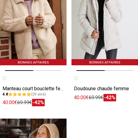
Image précédente
Image suivante
Image précédente
Image suivante
Manteau court bouclette femme
Doudoune chaude femme
4.8
(20 avis)
40.00€
69.99€
-42%
40.00€
69.99€
-42%