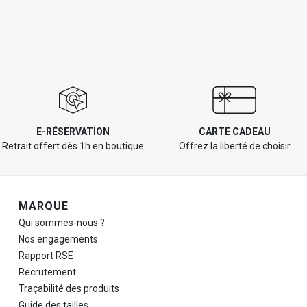
E-RÉSERVATION
CARTE CADEAU
Retrait offert dès 1h en boutique
Offrez la liberté de choisir
Navigation de pied de page
MARQUE
Qui sommes-nous ?
Nos engagements
Rapport RSE
Recrutement
Traçabilité des produits
Guide des tailles