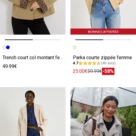
Image précédente
Image suivante
Image précédente
Image suivante
Trench court col montant femme
Parka courte zippée femme
4.7
(40 avis)
49.99€
25.00€
59.99€
-58%