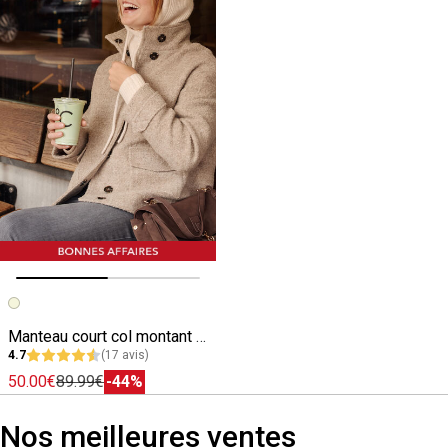
Image précédente
Image suivante
Manteau court col montant femme
4.7
(17 avis)
50.00€
89.99€
-44%
Nos meilleures ventes