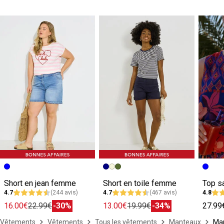
Short en jean femme
Short en toile femme
4.7
(244 avis)
4.7
(467 avis)
4.8
16.00€
22.99€
-30%
13.00€
19.99€
-34%
27.99
Vêtements
Vêtements
Tous les vêtements
Manteaux
Man