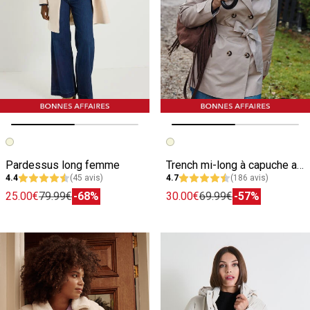
Image précédente
Image suivante
Image précédente
Image suivante
Pardessus long femme
Trench mi-long à capuche amovible femme
4.4
(45 avis)
4.7
(186 avis)
25.00€
79.99€
-68%
30.00€
69.99€
-57%