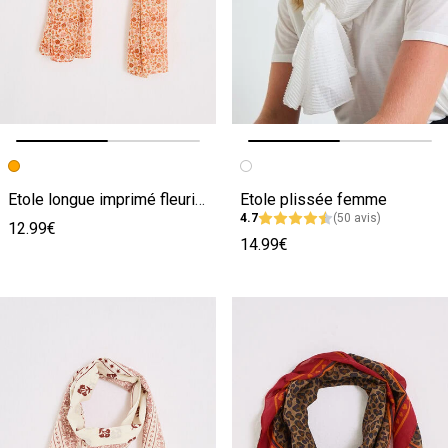
Image précédente
Image suivante
Image précédente
Image suivante
Etole longue imprimé fleuri femme
Etole plissée femme
4.7
(50 avis)
12.99€
14.99€