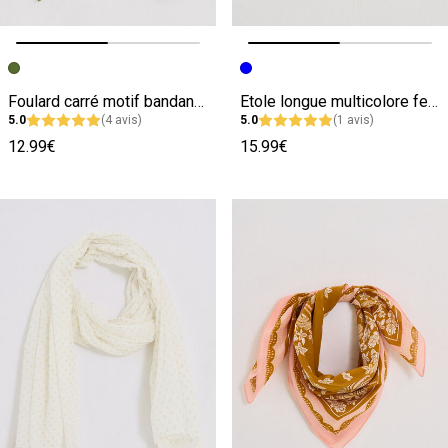
Image précédente
Image suivante
Image précédente
Image suivante
Foulard carré motif bandana femme
Etole longue multicolore femme
5.0
(4 avis)
5.0
(1 avis)
12.99€
15.99€