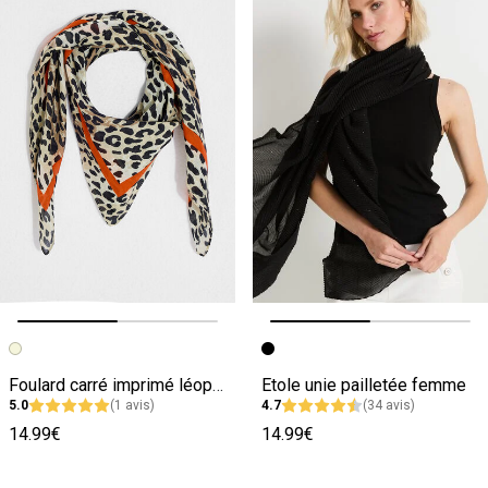
Image précédente
Image suivante
Image précédente
Image suivante
Foulard carré imprimé léopard femme
Etole unie pailletée femme
5.0
(1 avis)
4.7
(34 avis)
14.99€
14.99€