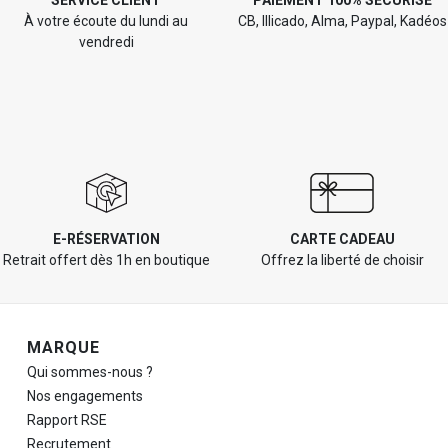
SERVICE CLIENT
PAIEMENT 100% SÉCURISÉ
À votre écoute du lundi au
CB, Illicado, Alma, Paypal, Kadéos
vendredi
E-RÉSERVATION
CARTE CADEAU
Retrait offert dès 1h en boutique
Offrez la liberté de choisir
Navigation de pied de page
MARQUE
Qui sommes-nous ?
Nos engagements
Rapport RSE
Recrutement