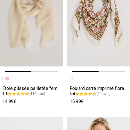
Image précédente
Image suivante
Image précédente
Image suivante
Etole plissée pailletée femme
Foulard carré imprimé floral femme
4.8
(116 avis)
4.6
(11 avis)
14.99€
15.99€