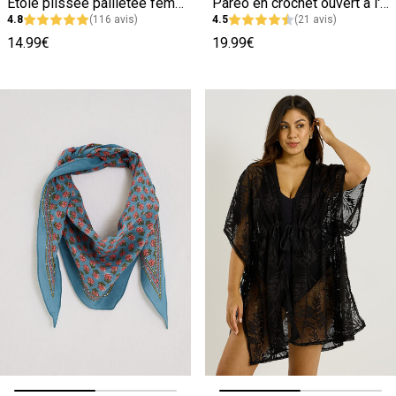
Etole plissée pailletée femme
Paréo en crochet ouvert à l'avant femme
4.8
(116 avis)
4.5
(21 avis)
14.99€
19.99€