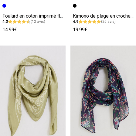
Image précédente
Image suivante
Image précédente
Image suivante
Foulard en coton imprimé fleuri femme
Kimono de plage en crochet femme
4.3
(12 avis)
4.9
(26 avis)
14.99€
19.99€