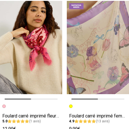
Image précédente
Image suivante
Image précédente
Image suivante
Foulard carré imprimé fleuri femme
Foulard carré imprimé femme
5.0
(1 avis)
4.9
(13 avis)
12.99€
9.99€