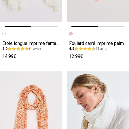
Image précédente
Image suivante
Image précédente
Image suivante
Etole longue imprimé fantaisie femme
Foulard carré imprimé palmiers femme
5.0
(1 avis)
4.5
(4 avis)
14.99€
12.99€