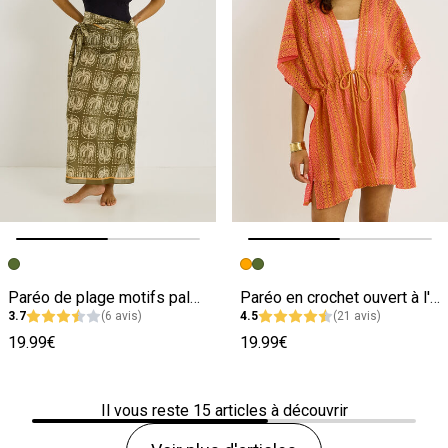
Image précédente
Image suivante
Image précédente
Image suivante
Paréo de plage motifs palmiers femme
Paréo en crochet ouvert à l'avant femme
3.7
(6 avis)
4.5
(21 avis)
19.99€
19.99€
Il vous reste
15
articles à découvrir