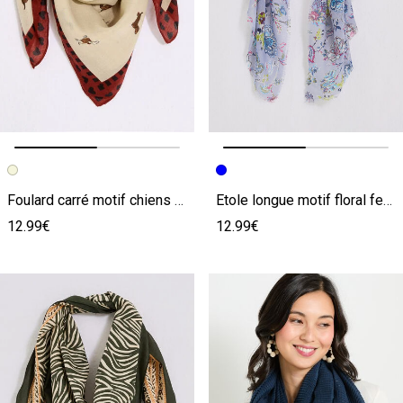
Image précédente
Image suivante
Image précédente
Image suivante
Foulard carré motif chiens femme
Etole longue motif floral femme
12.99€
12.99€