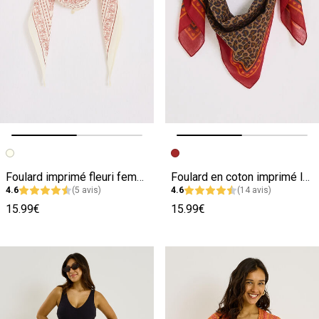
Image précédente
Image suivante
Image précédente
Image suivante
Foulard imprimé fleuri femme
Foulard en coton imprimé léopard femme
4.6
(5 avis)
4.6
(14 avis)
15.99€
15.99€