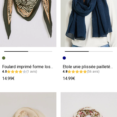
Image précédente
Image suivante
Image précédente
Image suivante
Foulard imprimé forme losange femme
Etole unie plissée pailletée femme
4.0
(1 avis)
4.8
(56 avis)
14.99€
14.99€