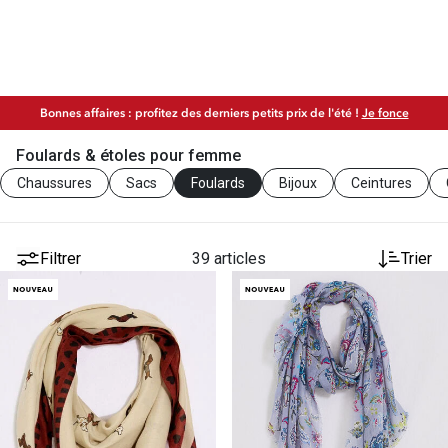
Bonnes affaires : profitez des derniers petits prix de l'été !
Je fonce
Foulards & étoles pour femme
Chaussures
Sacs
Foulards
Bijoux
Ceintures
Filtrer
39 articles
Trier