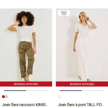
Image précédente
Image suivante
Image précédente
Image suivante
Jean flare raccourci KANSAS RF02 femme
Jean flare à pont TALL POMPON F02 femme