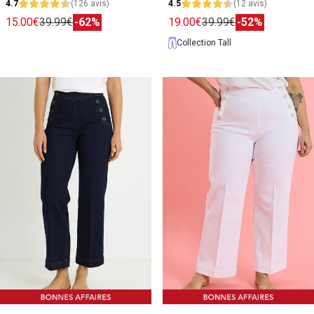
4.7
(126 avis)
4.5
(12 avis)
15.00€
39.99€
-62%
19.00€
39.99€
-52%
Collection Tall