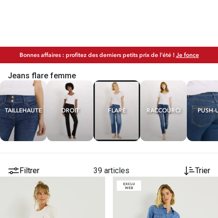
Bonnes affaires : profitez des derniers petits prix de l'été !
Je fonce
Jeans flare femme
TAILLE
HAUTE
DROIT
FLARE
RACCOURCI
PUSH-
Filtrer
39 articles
Trier