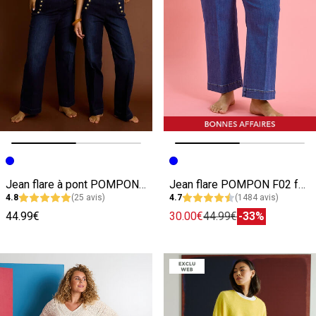
Image précédente
Image suivante
Image précédente
Image suivante
Jean flare à pont POMPON F02 femme
Jean flare POMPON F02 femme
4.8
(25 avis)
4.7
(1484 avis)
44.99€
30.00€
44.99€
-33%