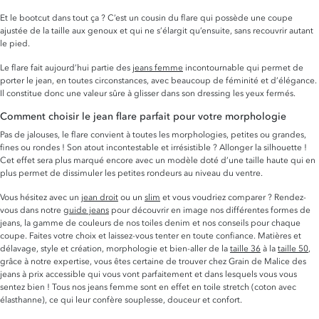
Et le bootcut dans tout ça ? C’est un cousin du flare qui possède une coupe
ajustée de la taille aux genoux et qui ne s’élargit qu’ensuite, sans recouvrir autant
le pied.
Le flare fait aujourd’hui partie des
jeans femme
incontournable qui permet de
porter le jean, en toutes circonstances, avec beaucoup de féminité et d’élégance.
Il constitue donc une valeur sûre à glisser dans son dressing les yeux fermés.
Comment choisir le jean flare parfait pour votre morphologie
Pas de jalouses, le flare convient à toutes les morphologies, petites ou grandes,
fines ou rondes ! Son atout incontestable et irrésistible ? Allonger la silhouette !
Cet effet sera plus marqué encore avec un modèle doté d’une taille haute qui en
plus permet de dissimuler les petites rondeurs au niveau du ventre.
Vous hésitez avec un
jean droit
ou un
slim
et vous voudriez comparer ? Rendez-
vous dans notre
guide jeans
pour découvrir en image nos différentes formes de
jeans, la gamme de couleurs de nos toiles denim et nos conseils pour chaque
coupe. Faites votre choix et laissez-vous tenter en toute confiance. Matières et
délavage, style et création, morphologie et bien-aller de la
taille 36
à la
taille 50
,
grâce à notre expertise, vous êtes certaine de trouver chez Grain de Malice des
jeans à prix accessible qui vous vont parfaitement et dans lesquels vous vous
sentez bien ! Tous nos jeans femme sont en effet en toile stretch (coton avec
élasthanne), ce qui leur confère souplesse, douceur et confort.