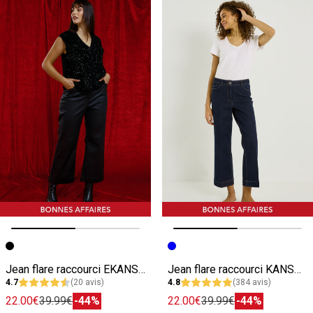
Image précédente
Image suivante
Image précédente
Image suivante
Jean flare raccourci EKANSAS RF02 femme
Jean flare raccourci KANSAS RF02 femme
4.7
(20 avis)
4.8
(384 avis)
22.00€
39.99€
-44%
22.00€
39.99€
-44%