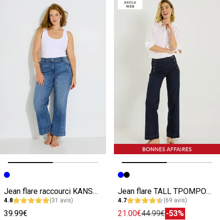
Image précédente
Image suivante
Image précédente
Image suivante
Jean flare raccourci KANSAS RF02 femme
Jean flare TALL TPOMPON F02 femme
4.8
(31 avis)
4.7
(69 avis)
39.99€
21.00€
44.99€
-53%