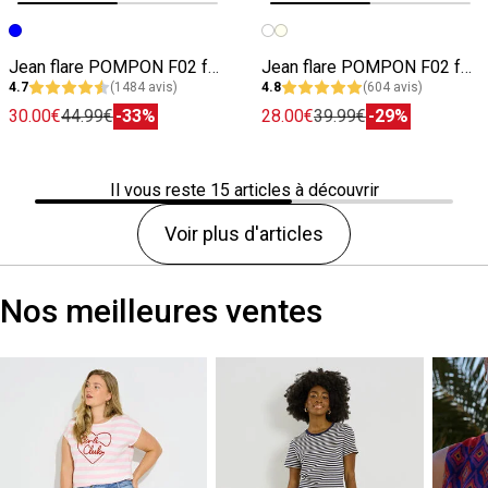
Image précédente
Image suivante
Image précédente
Image suivante
Jean flare POMPON F02 femme
Jean flare POMPON F02 femme
4.7
(1484 avis)
4.8
(604 avis)
30.00€
44.99€
-33%
28.00€
39.99€
-29%
Il vous reste
15
articles à découvrir
Voir plus d'articles
Nos meilleures ventes