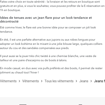
Faites votre choix en toute sérénité : la livraison et les retours en boutique sont
gratuits et en plus, si vous le souhaitez, vous pouvez profiter de la E-réservation en
1h en boutique.
Idées de tenues avec un jean flare pour un look tendance et
décontracté
Eté comme hiver, le flare est une bonne idée pour se composer un joli look
tendance.
En été, il est une parfaite alternative aux jupons ou aux robes longues pour
adopter un look bohème en le mixant à une jolie blouse large, quelques colliers
autour du cou et des sandales compensées aux pieds.
Il peut aussi se la jouer très chic twisté à une chemise blanche, une veste de
tailleur et une paire d’escarpins ou de boots à talons.
En mode casual, en duo avec vos pulls préférés et des boots, il permet de rester
joliment au chaud tout l’hiver !
Vêtements
Vêtements
Tous les vêtements
Jeans
Jeans f