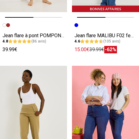
Image précédente
Image suivante
Image précédente
Image suivante
Jean flare à pont POMPON F02 femme
Jean flare MALIBU F02 femme
4.8
(86 avis)
4.6
(105 avis)
39.99€
15.00€
39.99€
-62%