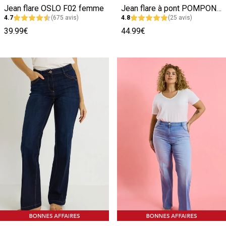
Jean flare OSLO F02 femme
Jean flare à pont POMPON F02 femme
4.7
(675 avis)
4.8
(25 avis)
39.99€
44.99€