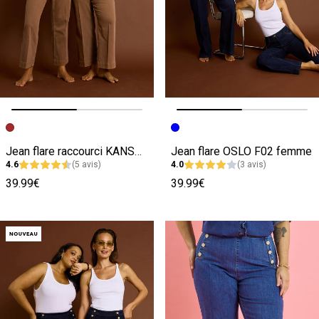
Image précédente
Image suivante
Image précédente
Image suivante
Jean flare raccourci KANSAS RF02 femme
Jean flare OSLO F02 femme
4.6
(5 avis)
4.0
(3 avis)
39.99€
39.99€