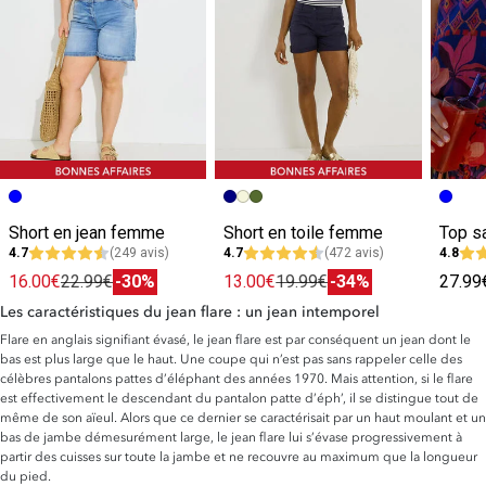
Short en jean femme
Short en toile femme
4.7
(249 avis)
4.7
(472 avis)
4.8
16.00€
22.99€
-30%
13.00€
19.99€
-34%
27.99
Les caractéristiques du jean flare : un jean intemporel
Flare en anglais signifiant évasé, le jean flare est par conséquent un jean dont le
bas est plus large que le haut. Une coupe qui n’est pas sans rappeler celle des
célèbres pantalons pattes d’éléphant des années 1970. Mais attention, si le flare
est effectivement le descendant du pantalon patte d’éph’, il se distingue tout de
même de son aïeul. Alors que ce dernier se caractérisait par un haut moulant et un
bas de jambe démesurément large, le jean flare lui s’évase progressivement à
partir des cuisses sur toute la jambe et ne recouvre au maximum que la longueur
du pied.