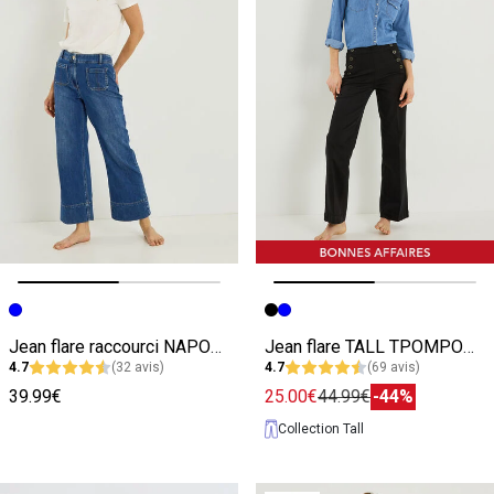
Image précédente
Image suivante
Image précédente
Image suivante
Jean flare raccourci NAPOLI RF02 femme
Jean flare TALL TPOMPON F02 femme
4.7
(32 avis)
4.7
(69 avis)
39.99€
25.00€
44.99€
-44%
Collection Tall