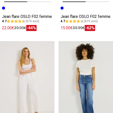
Image précédente
Image suivante
Image précédente
Image suivante
Jean flare OSLO F02 femme
Jean flare OSLO F02 femme
4.7
(675 avis)
4.7
(675 avis)
22.00€
39.99€
-44%
15.00€
39.99€
-62%