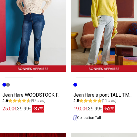
Image précédente
Image suivante
Image précédente
Image suivante
Jean flare WOODSTOCK F02 femme
Jean flare à pont TALL TMALO F02 femme
4.6
(97 avis)
4.8
(11 avis)
25.00€
39.99€
-37%
19.00€
39.99€
-52%
Collection Tall