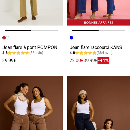
Image précédente
Image suivante
Image précédente
Image suivante
Jean flare à pont POMPON F02 femme
Jean flare raccourci KANSAS RF02 femme
4.8
(86 avis)
4.8
(384 avis)
39.99€
22.00€
39.99€
-44%