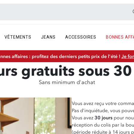
VÊTEMENTS
JEANS
ACCESSOIRES
BONNES AFF
nnes affaires : profitez des derniers petits prix de l'été !
Je fo
rs gratuits sous 30
Sans minimum d'achat
Vous avez reçu votre comman
Pas d’inquiétude, vous pouve
Vous avez
30 jours
pour nous
réception du colis par la bou
(période réduite à 14 jours p