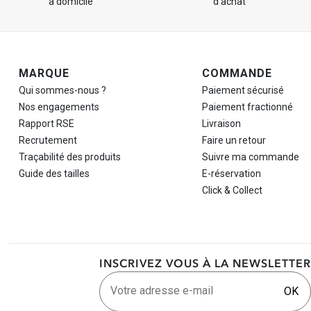
à domicile
d'achat
Navigation de pied de page
MARQUE
COMMANDE
Qui sommes-nous ?
Paiement sécurisé
Nos engagements
Paiement fractionné
Rapport RSE
Livraison
Recrutement
Faire un retour
Traçabilité des produits
Suivre ma commande
Guide des tailles
E-réservation
Click & Collect
INSCRIVEZ VOUS À LA NEWSLETTER
Votre adresse e-mail
OK