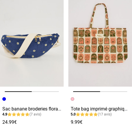
Image précédente
Image suivante
Image précédente
Image suivante
Sac banane broderies florales femme
Tote bag imprimé graphique femme
4.9
(7 avis)
5.0
(17 avis)
24.99€
9.99€