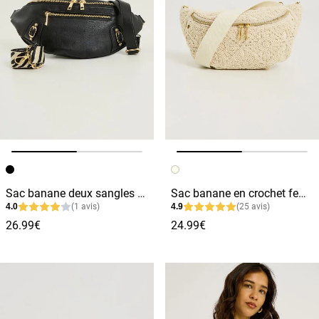
Image précédente
Image suivante
Image précédente
Image suivante
Sac banane deux sangles amovibles femme
Sac banane en crochet femme
4.0
(1 avis)
4.9
(25 avis)
26.99€
24.99€