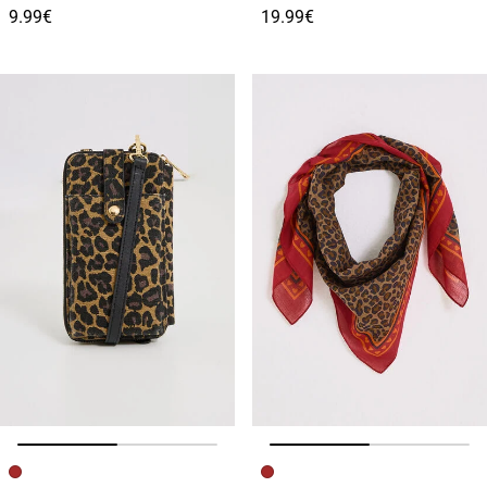
9.99€
19.99€
Image précédente
Image suivante
Image précédente
Image suivante