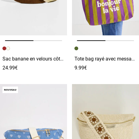
Image précédente
Image suivante
Image précédente
Image suivante
Sac banane en velours côtelé femme
Tote bag rayé avec message femme
24.99€
9.99€