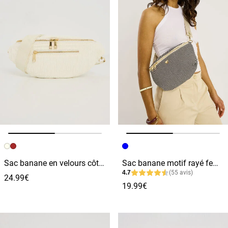
Image précédente
Image suivante
Image précédente
Image suivante
Sac banane en velours côtelé femme
Sac banane motif rayé femme
4.7
(55 avis)
24.99€
19.99€