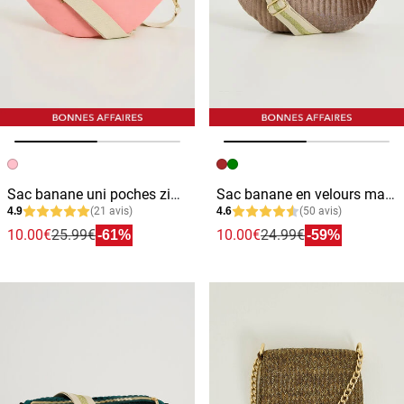
Image précédente
Image suivante
Image précédente
Image suivante
Sac banane uni poches zippées femme
Sac banane en velours matelassé femme
4.9
(21 avis)
4.6
(50 avis)
10.00€
25.99€
10.00€
24.99€
-61%
-59%