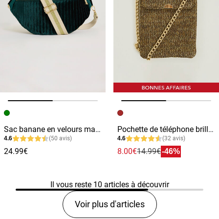
Image précédente
Image suivante
Image précédente
Image suivante
Sac banane en velours matelassé femme
Pochette de téléphone brillante femme
4.6
(50 avis)
4.6
(32 avis)
24.99€
8.00€
14.99€
-46%
Il vous reste
10
articles à découvrir
Voir plus d'articles