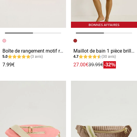
Image précédente
Image suivante
Image précédente
Image suivante
Boîte de rangement motif rayé
Maillot de bain 1 pièce brillant femme
5.0
(3 avis)
4.7
(30 avis)
7.99€
27.00€
39.99€
-32%