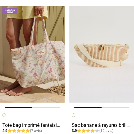
Image précédente
Image suivante
Image précédente
Image suivante
Tote bag imprimé fantaisie femme
Sac banane à rayures brillantes
4.9
(7 avis)
3.9
(12 avis)