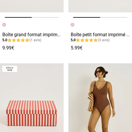
Image précédente
Image suivante
Image précédente
Image suivante
Boîte grand format imprimé léopard
Boîte petit format imprimé cœurs
5.0
(1 avis)
5.0
(3 avis)
9.99€
5.99€