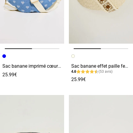
Image précédente
Image suivante
Image précédente
Image suivante
Sac banane imprimé cœurs femme
Sac banane effet paille femme
4.6
(53 avis)
25.99€
25.99€