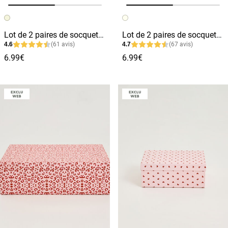
Image précédente
Image suivante
Image précédente
Image suivante
Lot de 2 paires de socquettes femme
Lot de 2 paires de socquettes femme
4.6
(61 avis)
4.7
(67 avis)
6.99€
6.99€