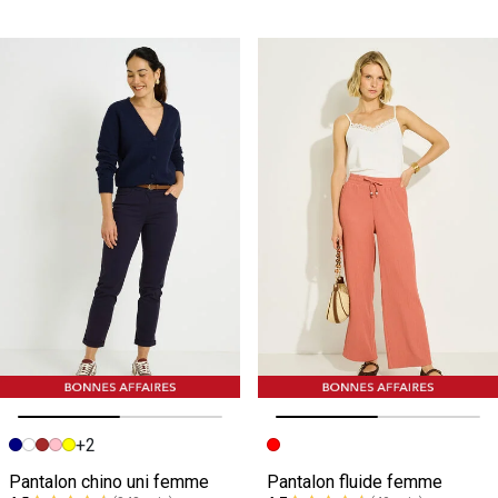
+2
Image précédente
Image suivante
Image précédente
Image suivante
Pantalon chino uni femme
Pantalon fluide femme