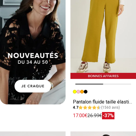
Image précédente
Image suivante
Pantalon fluide taille élastiquée femme
4.7
(1560 avis)
17.00€
26.99€
-37%