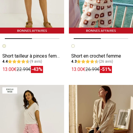
Image précédente
Image suivante
Image précédente
Image suivante
Short tailleur à pinces femme
Short en crochet femme
4.4
(9 avis)
4.3
(26 avis)
13.00€
22.99€
-43%
13.00€
26.99€
-51%