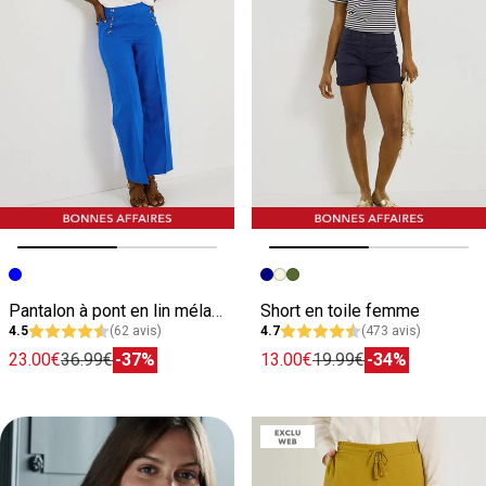
Image précédente
Image suivante
Image précédente
Image suivante
Pantalon à pont en lin mélangé femme
Short en toile femme
4.5
(62 avis)
4.7
(473 avis)
23.00€
36.99€
-37%
13.00€
19.99€
-34%