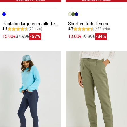
Image précédente
Image suivante
Image précédente
Image suivante
Pantalon large en maille femme
Short en toile femme
4.5
(79 avis)
4.7
(473 avis)
15.00€
34.99€
-57%
13.00€
19.99€
-34%