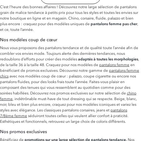
C’est l’heure des bonnes affaires ! Découvrez notre large sélection de pantalons
grain de malice tendance à petits prix pour tous les styles et toutes les envies sur
notre boutique en ligne et en magasin. Chino, corsaire, fluide, palazzo et bien
plus encore : craquez pour des modèles uniques de
pantalons femme pas cher
,
et ce, toute l’année.
Nos modèles coup de cœur
Nous vous proposons des pantalons tendance et de qualité toute l’année afin de
combler vos envies mode. Toujours alerte des dernières tendances, nous
redoublons d’efforts pour créer des modèles
adaptés à toutes les morphologies
,
de la taille 36 à la taille 48. Craquez pour nos modèles de
pantalons femme
en
bénéficiant de promos exclusives. Découvrez notre gamme de
pantalons femme
chics
avec nos modèles coup de cœur : palazzo, coupe cigarette ou encore nos
pantalons fluides, pour des looks frais toute l’année. Faites-vous plaisir en
composant des tenues qui vous ressemblent au quotidien comme pour des
soirées habillées. Découvrez nos promos exclusives sur notre sélection de
chino
femme
, indétrônable must-have de tout dressing qui se respecte. Beige, blanc,
noir, bleu et bien plus encore, craquez pour nos modèles iconiques et variez les
styles avec élégance. Les classiques pantalons corsaires, jeans et
pantalons
7/8ème femme
séduiront toutes celles qui veulent allier confort à praticité.
Esthétiques et fonctionnels, retrouvez un large choix de coloris différents.
Nos promos exclusives
Bénéficiez de
promotions sur une large sélection de pantalons tendance.
Nos