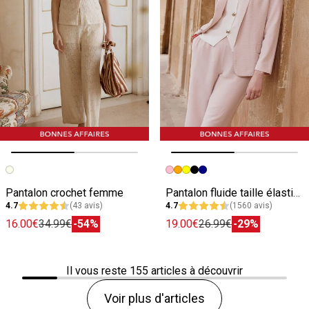
Image précédente
Image suivante
Image précédente
Image suivante
Pantalon crochet femme
Pantalon fluide taille élastiquée femme
4.7
(43 avis)
4.7
(1560 avis)
16.00€
34.99€
-54%
19.00€
26.99€
-29%
Il vous reste
155
articles à découvrir
Voir plus d'articles