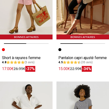
Image précédente
Image suivante
Image précédente
Image suivante
Short à rayures femme
Pantalon capri ajusté femme
4.8
(5 avis)
4.5
(35 avis)
17.00€
26.99€
-37%
15.00€
22.99€
-34%