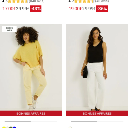
4.5
(848 avis)
4.7
(40 avis)
17.00€
29.99€
-43%
19.00€
29.99€
-36%