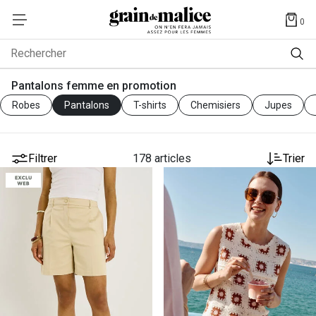
0
Rechercher
Pantalons femme en promotion
Robes
Pantalons
T-shirts
Chemisiers
Jupes
Filtrer
178 articles
Trier