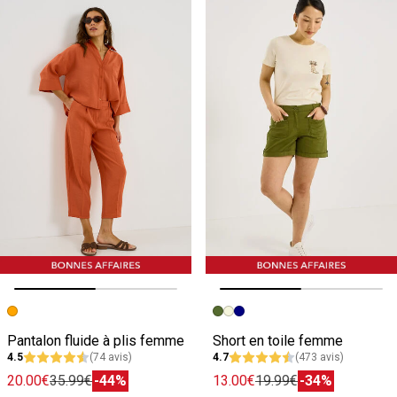
Image précédente
Image suivante
Image précédente
Image suivante
Pantalon fluide à plis femme
Short en toile femme
4.5
(74 avis)
4.7
(473 avis)
20.00€
35.99€
-44%
13.00€
19.99€
-34%