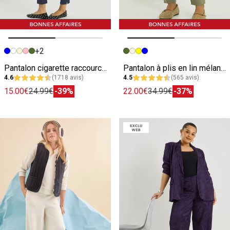
+2
Image précédente
Image suivante
Image précédente
Image suivante
Pantalon cigarette raccourci femme
Pantalon à plis en lin mélangé femme
4.6
(1718 avis)
4.5
(565 avis)
15.00€
24.99€
-39%
22.00€
34.99€
-37%