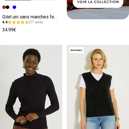
Image précédente
Image suivante
Gilet uni sans manches femme
4.6
(77 avis)
34.99€