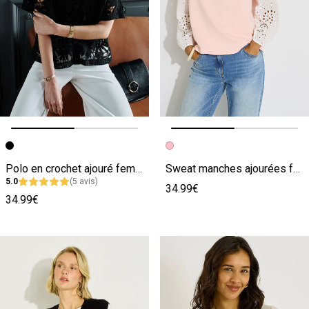
Image précédente
Image suivante
Image précédente
Image suivante
Polo en crochet ajouré femme
Sweat manches ajourées femme
5.0
(5 avis)
34.99€
34.99€