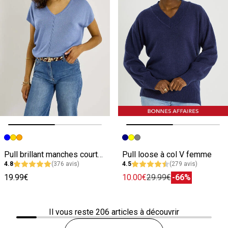
Image précédente
Image suivante
Image précédente
Image suivante
Pull brillant manches courtes femme
Pull loose à col V femme
4.8
(376 avis)
4.5
(279 avis)
19.99€
10.00€
29.99€
-66%
Il vous reste
206
articles à découvrir