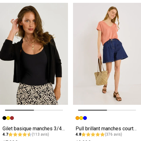
Image précédente
Image suivante
Image précédente
Image suivante
Gilet basique manches 3/4 femme
Pull brillant manches courtes femme
4.7
(113 avis)
4.8
(376 avis)