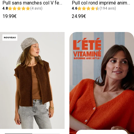
Pull sans manches col V femme
Pull col rond imprimé animal femme
4.8
(4 avis)
4.6
(194 avis)
19.99€
24.99€