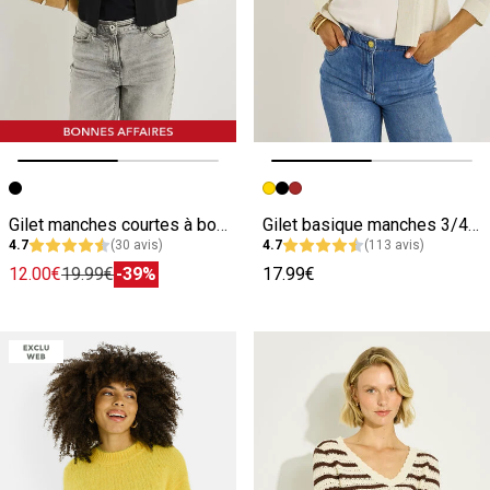
Image précédente
Image suivante
Image précédente
Image suivante
Gilet manches courtes à bouton femme
Gilet basique manches 3/4 femme
4.7
(30 avis)
4.7
(113 avis)
12.00€
19.99€
-39%
17.99€