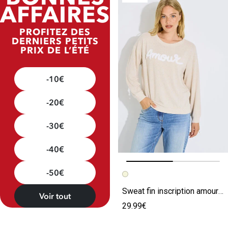
AFFAIRES
PROFITEZ DES
DERNIERS PETITS
PRIX DE L’ÉTÉ
-10€
-20€
-30€
-40€
-50€
Image précédente
Image suivante
Sweat fin inscription amour femme
Voir tout
29.99€