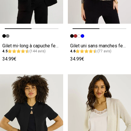
Image précédente
Image suivante
Image précédente
Image suivante
Gilet mi-long à capuche femme
Gilet uni sans manches femme
4.5
(144 avis)
4.6
(77 avis)
34.99€
34.99€