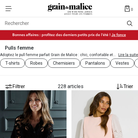
0
Rechercher
Bonnes affaires : profitez des derniers petits prix de l'été !
Je fonce
Pulls femme
Adoptez le pull femme parfait Grain de Malice : chic, confortable et
Lire la suite
pensé pour toutes vos envies mode de saison.
T-shirts
Robes
Chemisiers
Pantalons
Vestes
Filtrer
228 articles
Trier