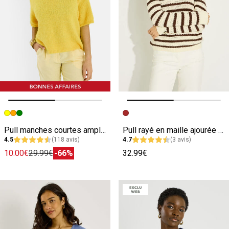
Image précédente
Image suivante
Image précédente
Image suivante
Pull manches courtes ample femme
Pull rayé en maille ajourée femme
4.5
(118 avis)
4.7
(3 avis)
10.00€
29.99€
-66%
32.99€