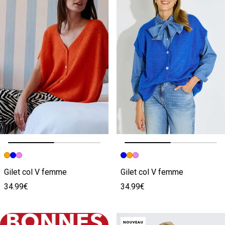
Image précédente
Image suivante
Image précédente
Image suivante
Gilet col V femme
Gilet col V femme
34.99€
34.99€
BONNES