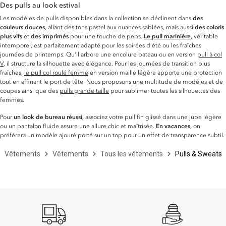
Des pulls au look estival
Les modèles de pulls disponibles dans la collection se déclinent dans
des
couleurs douces
, allant des tons pastel aux nuances sablées, mais aussi
des coloris
plus vifs
et
des imprimés
pour une touche de peps.
Le pull marinière
, véritable
intemporel, est parfaitement adapté pour les soirées d’été ou les fraîches
journées de printemps. Qu'il arbore une encolure bateau ou en version
pull à col
V
, il structure la silhouette avec élégance. Pour les journées de transition plus
fraîches,
le pull col roulé femme
en version maille légère apporte une protection
tout en affinant le port de tête. Nous proposons une multitude de modèles et de
coupes ainsi que des
pulls grande taille
pour sublimer toutes les silhouettes des
femmes.
Pour
un look de bureau réussi,
associez votre pull fin glissé dans une jupe légère
ou un pantalon fluide assure une allure chic et maîtrisée.
En vacances,
on
préférera un modèle ajouré porté sur un top pour un effet de transparence subtil.
Vêtements
Vêtements
Tous les vêtements
Pulls & Sweats