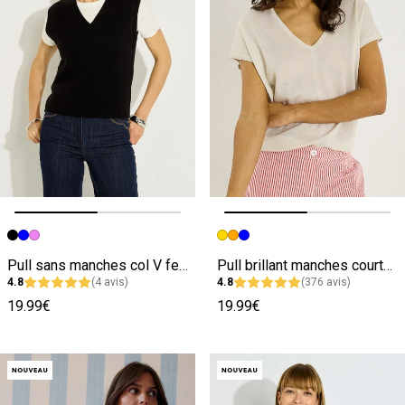
Image précédente
Image suivante
Image précédente
Image suivante
Pull sans manches col V femme
Pull brillant manches courtes femme
4.8
(4 avis)
4.8
(376 avis)
19.99€
19.99€