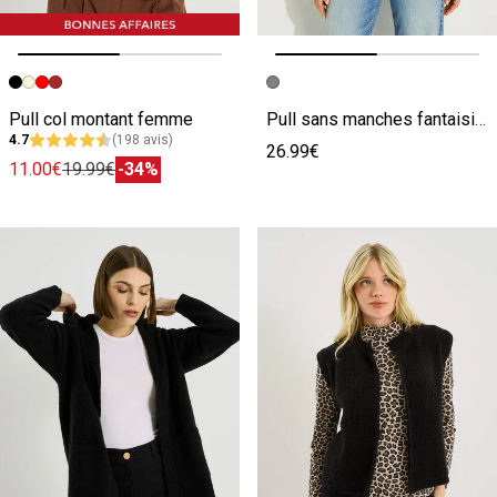
Image précédente
Image suivante
Image précédente
Image suivante
Pull col montant femme
Pull sans manches fantaisie femme
4.7
(198 avis)
26.99€
11.00€
19.99€
-34%