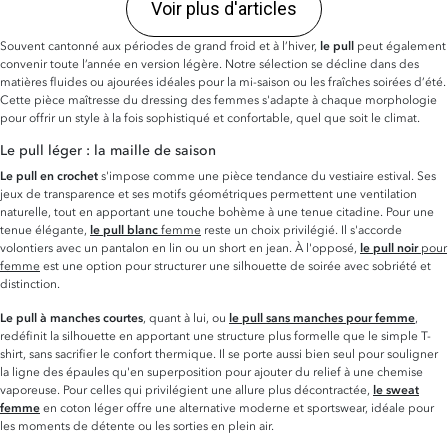
Voir plus d'articles
Souvent cantonné aux périodes de grand froid et à l’hiver,
le pull
peut également
convenir toute l’année en version légère. Notre sélection se décline dans des
matières fluides ou ajourées idéales pour la mi-saison ou les fraîches soirées d’été.
Cette pièce maîtresse du dressing des femmes s'adapte à chaque morphologie
pour offrir un style à la fois sophistiqué et confortable, quel que soit le climat.
Le pull léger : la maille de saison
Le pull en crochet
s'impose comme une pièce tendance du vestiaire estival. Ses
jeux de transparence et ses motifs géométriques permettent une ventilation
naturelle, tout en apportant une touche bohème à une tenue citadine. Pour une
tenue élégante,
le pull blanc
femme
reste un choix privilégié. Il s'accorde
volontiers avec un pantalon en lin ou un short en jean. À l'opposé,
le pull noir
pour
femme
est une option pour structurer une silhouette de soirée avec sobriété et
distinction.
Le pull à manches courtes
, quant à lui, ou
le pull sans manches pour femme
,
redéfinit la silhouette en apportant une structure plus formelle que le simple T-
shirt, sans sacrifier le confort thermique. Il se porte aussi bien seul pour souligner
la ligne des épaules qu'en superposition pour ajouter du relief à une chemise
vaporeuse. Pour celles qui privilégient une allure plus décontractée,
le sweat
femme
en coton léger offre une alternative moderne et sportswear, idéale pour
les moments de détente ou les sorties en plein air.