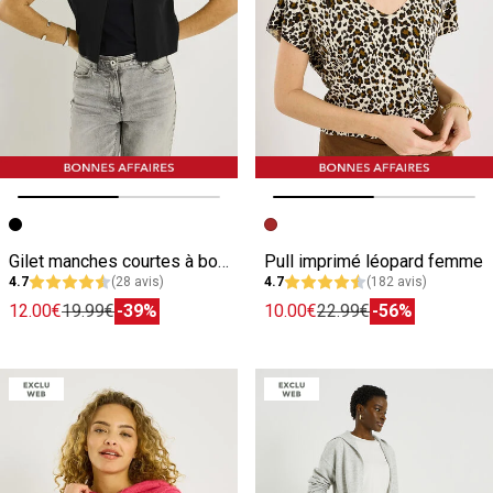
Image précédente
Image suivante
Image précédente
Image suivante
Gilet manches courtes à bouton femme
Pull imprimé léopard femme
4.7
(28 avis)
4.7
(182 avis)
12.00€
19.99€
-39%
10.00€
22.99€
-56%