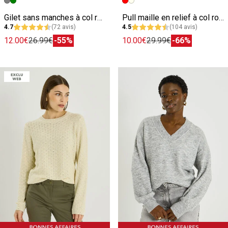
Image précédente
Image suivante
Image précédente
Image suivante
Gilet sans manches à col rond femme
Pull maille en relief à col rond femme
4.7
(72 avis)
4.5
(104 avis)
12.00€
26.99€
-55%
10.00€
29.99€
-66%