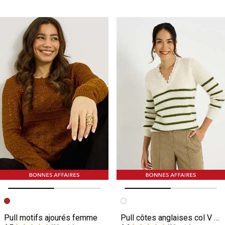
Image précédente
Image suivante
Image précédente
Image suivante
Pull motifs ajourés femme
Pull côtes anglaises col V femme