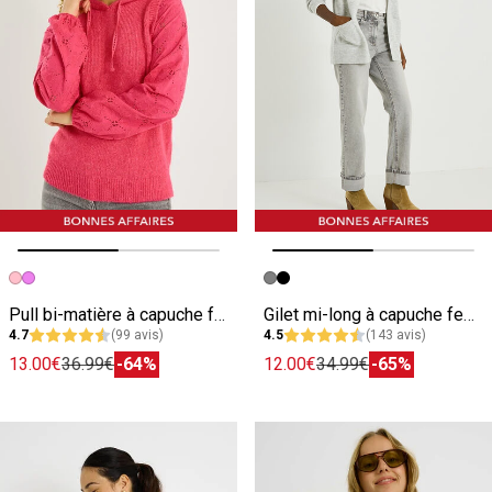
Image précédente
Image suivante
Image précédente
Image suivante
Pull bi-matière à capuche femme
Gilet mi-long à capuche femme
4.7
(99 avis)
4.5
(143 avis)
13.00€
36.99€
-64%
12.00€
34.99€
-65%