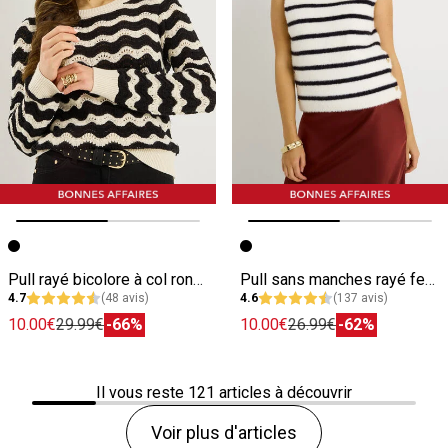
Image précédente
Image suivante
Image précédente
Image suivante
Pull rayé bicolore à col rond femme
Pull sans manches rayé femme
4.7
(48 avis)
4.6
(137 avis)
10.00€
29.99€
-66%
10.00€
26.99€
-62%
Il vous reste
121
articles à découvrir
Voir plus d'articles