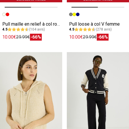
Image précédente
Image suivante
Image précédente
Image suivante
Pull maille en relief à col rond femme
Pull loose à col V femme
4.5
(104 avis)
4.5
(278 avis)
10.00€
29.99€
-66%
10.00€
29.99€
-66%