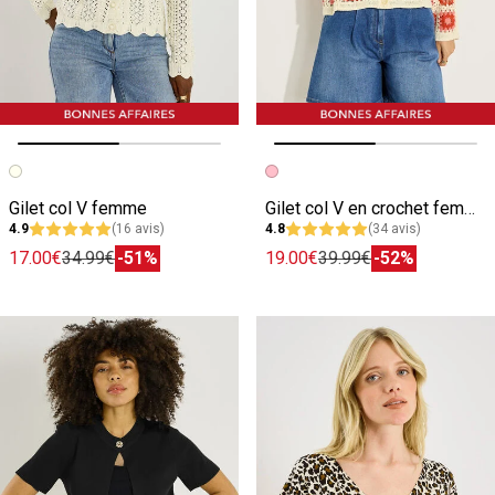
Image précédente
Image suivante
Image précédente
Image suivante
Gilet col V femme
Gilet col V en crochet femme
4.9
(16 avis)
4.8
(34 avis)
17.00€
34.99€
-51%
19.00€
39.99€
-52%