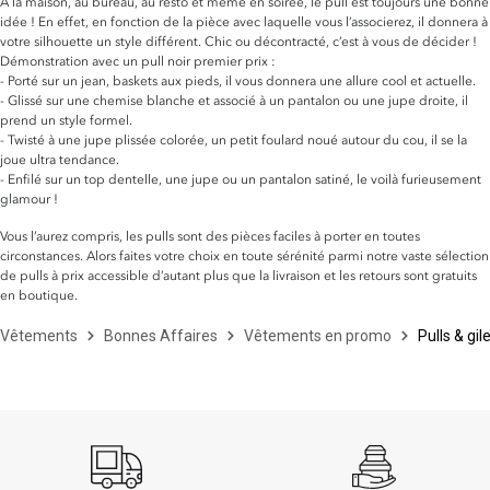
À la maison, au bureau, au resto et même en soirée, le pull est toujours une bonne
idée ! En effet, en fonction de la pièce avec laquelle vous l’associerez, il donnera à
votre silhouette un style différent. Chic ou décontracté, c’est à vous de décider !
Démonstration avec un pull noir premier prix :
- Porté sur un jean, baskets aux pieds, il vous donnera une allure cool et actuelle.
- Glissé sur une chemise blanche et associé à un pantalon ou une jupe droite, il
prend un style formel.
- Twisté à une jupe plissée colorée, un petit foulard noué autour du cou, il se la
joue ultra tendance.
- Enfilé sur un top dentelle, une jupe ou un pantalon satiné, le voilà furieusement
glamour !
Vous l’aurez compris, les pulls sont des pièces faciles à porter en toutes
circonstances. Alors faites votre choix en toute sérénité parmi notre vaste sélection
de pulls à prix accessible d’autant plus que la livraison et les retours sont gratuits
en boutique.
Vêtements
Bonnes Affaires
Vêtements en promo
Pulls & gil