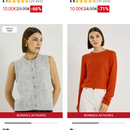
4.7
(29 avis)
4.6
(99 avis)
10.00€
29.99€
-66%
10.00€
34.99€
-71%