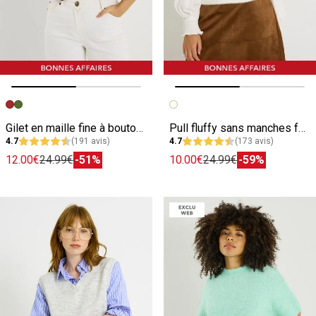
Image précédente
Image suivante
Image précédente
Image suivante
Gilet en maille fine à bouton femme
Pull fluffy sans manches femme
4.7
(191 avis)
4.7
(173 avis)
12.00€
24.99€
-51%
10.00€
24.99€
-59%