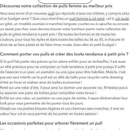
Découvrez notre collection de pulls femme au meilleur prix
Vous avez envie d’un nouveau
pull
qui réponde à tous vos critères, y compris celui
d’un budget serré ? Que vous cherchiez un
pull femme à col rond
, col V,
col roulé
,
un gilet, un modèle oversize à manches longues, courtes ou à capuche ou encore
un sweat pas cher, vous devriez trouver votre bonheur parmi notre collection de
pulls et gilets tendance à petit prix ! De toutes les formes et de toutes les
couleurs, pour tous les styles et dans toutes les tailles du 36 au 50, à chacune le
droit de se faire plaisir et de faire rimer mode, bien-aller et petit budget !
Comment porter vos pulls et créer des looks tendance à petit prix ?
Si le pull fait partie des pièces qu’on adore enfiler pour se réchauffer, il est aussi
un allié précieux pour se composer un look tendance à petit prix puisqu’il suffit
de l’associer à un jean, un pantalon ou une jupe pour être habillée. Mais là, n’est
pas son seul intérêt car le pull est un allié de taille pour recycler votre dressing
d’été en hiver et réaliser ainsi de belles économies !
Porté sur une robe d’été, il peut ainsi lui donner une seconde vie. N’hésitez pas à
lui associer une paire de bottes pour compléter votre tenue !
Enfilé sur une robe, un pantalon ou une jupe de soirée, il saura dédramatiser leur
look pour vous permettre de les porter tous les jours.
Glissés sur vos petites blouses légères et vos chemises sans manches, il met en
valeur leur col et vous permet de les porter en toutes saisons !
Les occasions parfaites pour arborer fièrement un pull