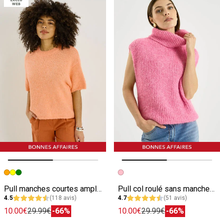
Image précédente
Image suivante
Image précédente
Image suivante
Pull manches courtes ample femme
Pull col roulé sans manches femme
4.5
(118 avis)
4.7
(51 avis)
10.00€
29.99€
-66%
10.00€
29.99€
-66%