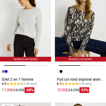
Image précédente
Image suivante
Image précédente
Image suivante
Gilet 2 en 1 femme
Pull col rond imprimé animal femme
4.5
(142 avis)
4.7
(193 avis)
11.00€
34.99€
-68%
10.00€
24.99€
-59%