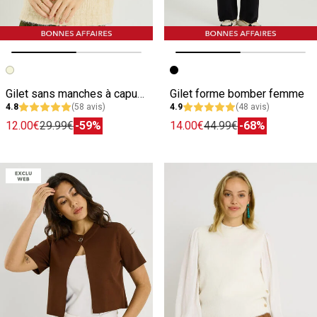
Image précédente
Image suivante
Image précédente
Image suivante
Gilet sans manches à capuche femme
Gilet forme bomber femme
4.8
(58 avis)
4.9
(48 avis)
12.00€
29.99€
-59%
14.00€
44.99€
-68%