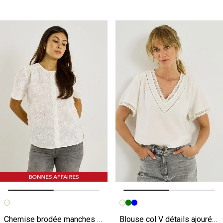
Image précédente
Image suivante
Image précédente
Image suivante
Chemise brodée manches courtes femme
Blouse col V détails ajourés femme