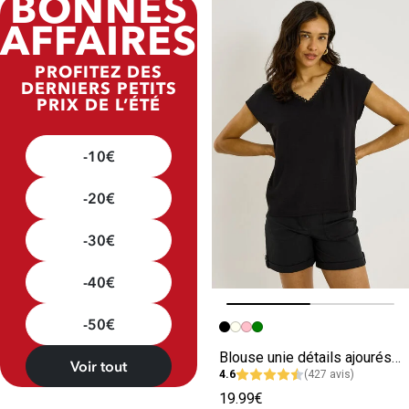
BONNES
AFFAIRES
PROFITEZ DES
DERNIERS PETITS
PRIX DE L’ÉTÉ
-10€
-20€
-30€
-40€
-50€
Image précédente
Image suivante
Blouse unie détails ajourés femme
Voir tout
4.6
(427 avis)
19.99€