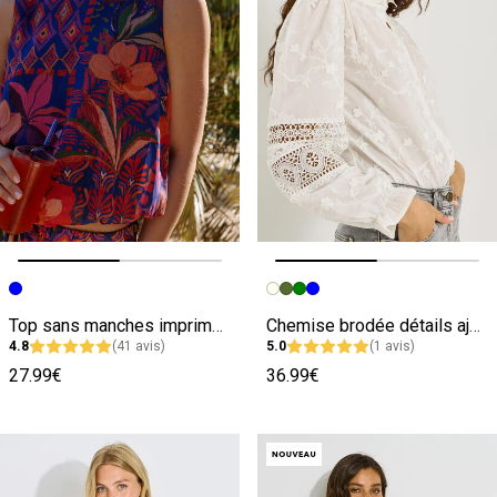
Image précédente
Image suivante
Image précédente
Image suivante
Top sans manches imprimé femme
Chemise brodée détails ajourés femme
4.8
(41 avis)
5.0
(1 avis)
27.99€
36.99€