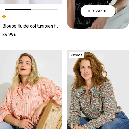
Image précédente
Image suivante
Blouse fluide col tunisien femme
29.99€