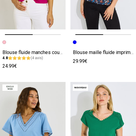
Image précédente
Image suivante
Image précédente
Image suivante
Blouse fluide manches courtes femme
Blouse maille fluide imprimée femme
4.8
(4 avis)
29.99€
24.99€