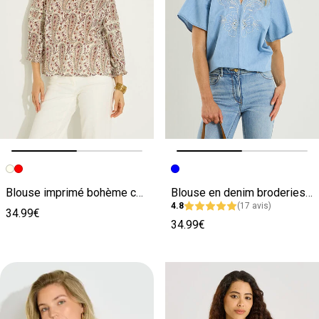
Image précédente
Image suivante
Image précédente
Image suivante
Blouse imprimé bohème col V femme
Blouse en denim broderies florales femme
4.8
(17 avis)
34.99€
34.99€