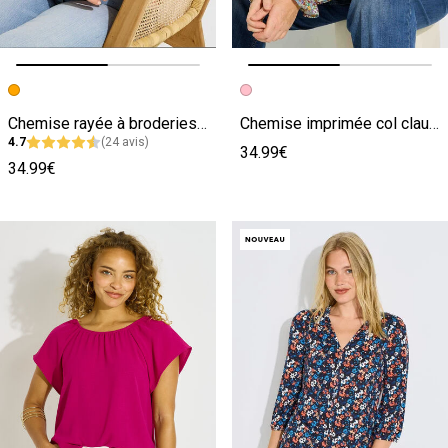
Image précédente
Image suivante
Image précédente
Image suivante
Chemise rayée à broderies femme
Chemise imprimée col claudine femme
4.7
(24 avis)
34.99€
34.99€