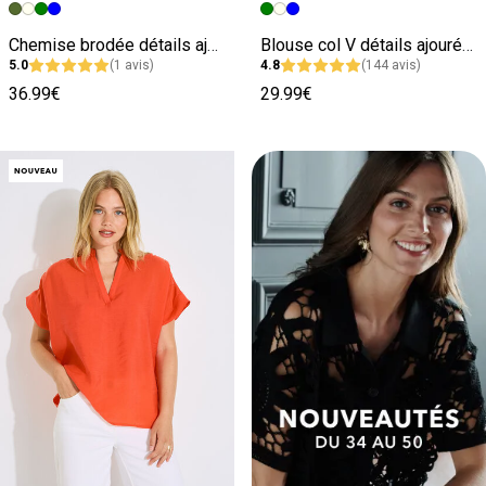
Image précédente
Image suivante
Image précédente
Image suivante
Chemise brodée détails ajourés femme
Blouse col V détails ajourés femme
5.0
(1 avis)
4.8
(144 avis)
36.99€
29.99€