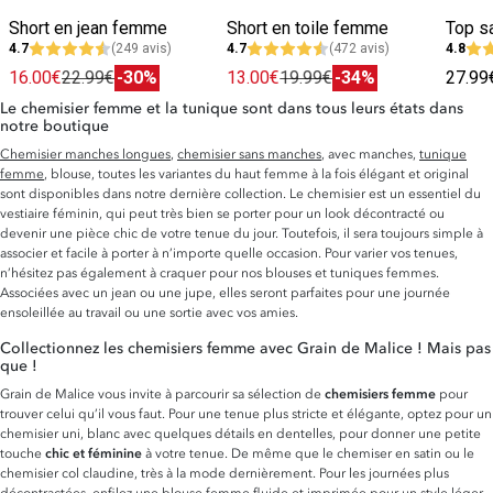
Short en jean femme
Short en toile femme
4.7
(249 avis)
4.7
(472 avis)
4.8
16.00€
22.99€
-30%
13.00€
19.99€
-34%
27.99
Le chemisier femme et la tunique sont dans tous leurs états dans
notre boutique
Chemisier manches longues
,
chemisier sans manches
, avec manches,
tunique
femme
, blouse, toutes les variantes du haut femme à la fois élégant et original
sont disponibles dans notre dernière collection. Le chemisier est un essentiel du
vestiaire féminin, qui peut très bien se porter pour un look décontracté ou
devenir une pièce chic de votre tenue du jour. Toutefois, il sera toujours simple à
associer et facile à porter à n’importe quelle occasion. Pour varier vos tenues,
n’hésitez pas également à craquer pour nos blouses et tuniques femmes.
Associées avec un jean ou une jupe, elles seront parfaites pour une journée
ensoleillée au travail ou une sortie avec vos amies.
Collectionnez les chemisiers femme avec Grain de Malice ! Mais pas
que !
Grain de Malice vous invite à parcourir sa sélection de
chemisiers femme
pour
trouver celui qu’il vous faut. Pour une tenue plus stricte et élégante, optez pour un
chemisier uni, blanc avec quelques détails en dentelles, pour donner une petite
touche
chic et féminine
à votre tenue. De même que le chemiser en satin ou le
chemisier col claudine, très à la mode dernièrement. Pour les journées plus
décontractées, enfilez une blouse femme fluide et imprimée pour un style léger