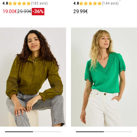
4.8
(183 avis)
4.8
(144 avis)
19.00€
29.99€
-36%
29.99€