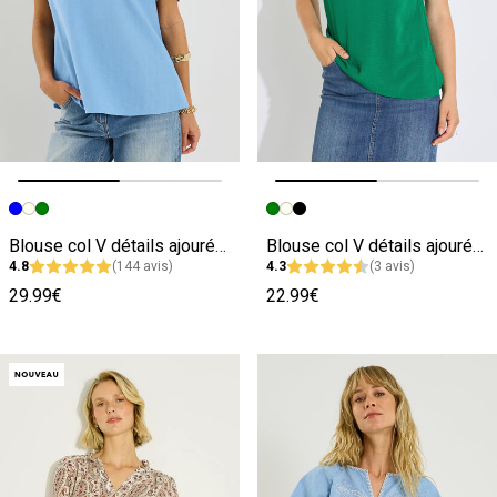
Image précédente
Image suivante
Image précédente
Image suivante
Blouse col V détails ajourés femme
Blouse col V détails ajourés femme
4.8
(144 avis)
4.3
(3 avis)
29.99€
22.99€