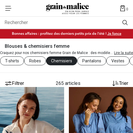
0
Rechercher
Bonnes affaires : profitez des derniers petits prix de l'été !
Je fonce
Blouses & chemisiers femme
Craquez pour nos chemisiers femme Grain de Malice : des modèles
Lire la suite
fluides, élégants et tendance à porter en toutes occasions.
T-shirts
Robes
Chemisiers
Pantalons
Vestes
Filtrer
265 articles
Trier