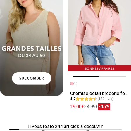
Image précédente
Image suivante
Chemise détail broderie femme
4.7
(173 avis)
19.00€
34.99€
-45%
Il vous reste
244
articles à découvrir