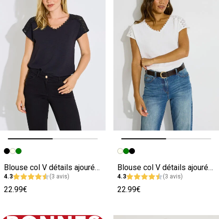
Image précédente
Image suivante
Image précédente
Image suivante
Blouse col V détails ajourés femme
Blouse col V détails ajourés femme
4.3
(3 avis)
4.3
(3 avis)
22.99€
22.99€