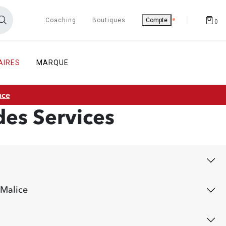
Coaching
Boutiques
Compte
0
AIRES
MARQUE
nce
des Services
on des services Grain de Malice