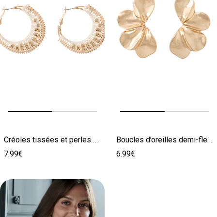
Image précédente
Image suivante
Image précédente
Image suivante
Créoles tissées et perles de rocaille
Boucles d’oreilles demi-fleurs
7.99€
6.99€