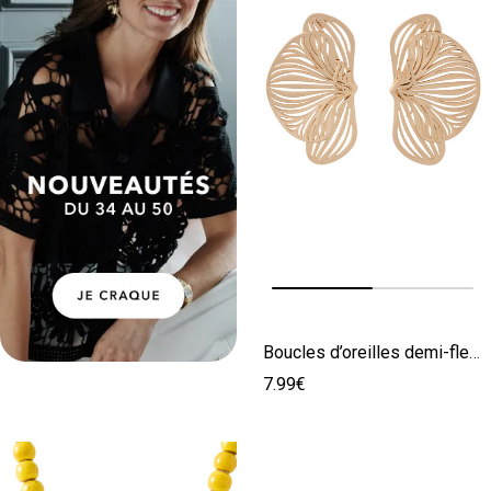
Image précédente
Image suivante
Boucles d’oreilles demi-fleurs
7.99€