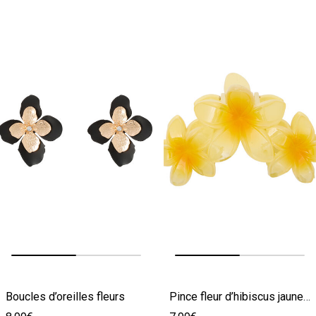
Image précédente
Image suivante
Image précédente
Image suivante
Boucles d’oreilles fleurs
Pince fleur d’hibiscus jaune femme