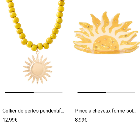
Image précédente
Image suivante
Image précédente
Image suivante
Collier de perles pendentif soleil
Pince à cheveux forme soleil
12.99€
8.99€