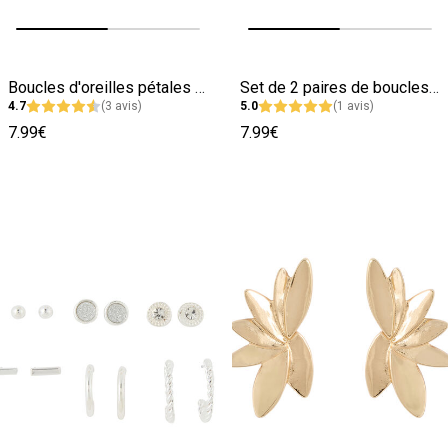
Image précédente
Image suivante
Image précédente
Image suivante
Boucles d'oreilles pétales noirs
Set de 2 paires de boucles d'oreilles
4.7
(3 avis)
5.0
(1 avis)
7.99€
7.99€