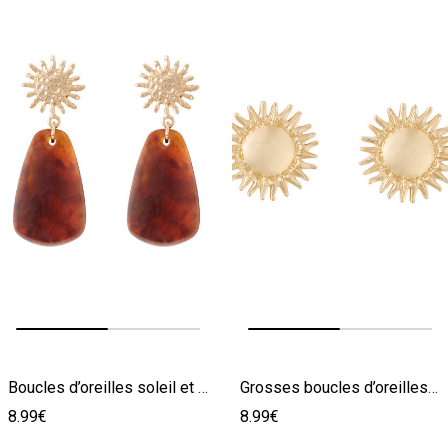
Image précédente
Image suivante
Image précédente
Image suivante
Boucles d’oreilles soleil et goutte
Grosses boucles d’oreilles soleil
8.99€
8.99€