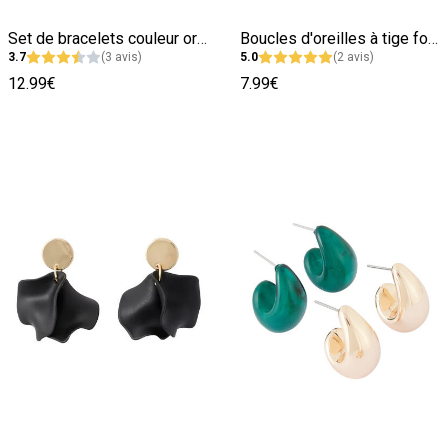
Image précédente
Image suivante
Image précédente
Image suivante
Set de bracelets couleur or et argent
Boucles d'oreilles à tige forme pétale
3.7
(3 avis)
5.0
(2 avis)
12.99€
7.99€