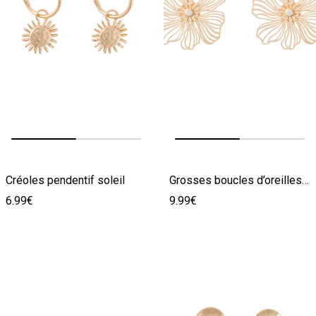
Image précédente
Image suivante
Image précédente
Image suivante
Créoles pendentif soleil
Grosses boucles d’oreilles fleurs
6.99€
9.99€