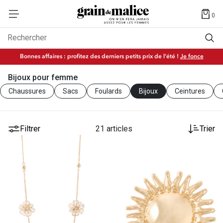
0
Rechercher
Bonnes affaires : profitez des derniers petits prix de l'été !
Je fonce
Bijoux pour femme
Chaussures
Sacs
Foulards
Bijoux
Ceintures
Filtrer
21 articles
Trier