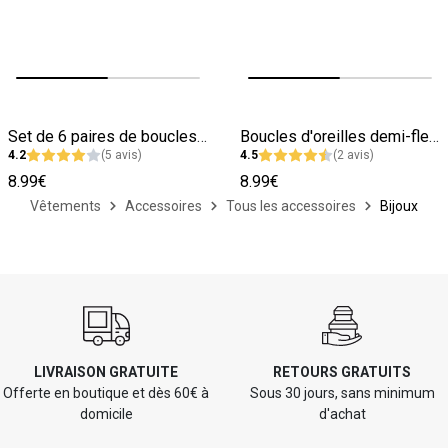
Image précédente
Image suivante
Image précédente
Image suivante
Set de 6 paires de boucles d'oreilles
Boucles d'oreilles demi-fleurs femme
4.2
(5 avis)
4.5
(2 avis)
8.99€
8.99€
Vêtements
Accessoires
Tous les accessoires
Bijoux
LIVRAISON GRATUITE
RETOURS GRATUITS
Offerte en boutique et dès 60€ à
Sous 30 jours, sans minimum
domicile
d'achat