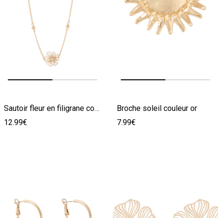
Image précédente
Image suivante
Image précédente
Image suivante
Sautoir fleur en filigrane couleur or
Broche soleil couleur or
12.99€
7.99€