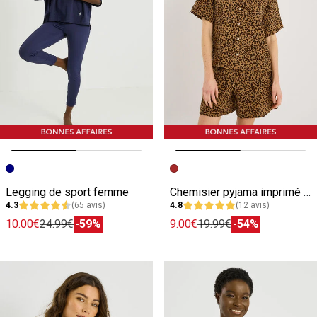
Image précédente
Image suivante
Image précédente
Image suivante
Legging de sport femme
Chemisier pyjama imprimé léopard femme
4.3
(65 avis)
4.8
(12 avis)
10.00€
24.99€
-59%
9.00€
19.99€
-54%