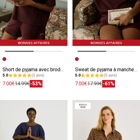
Image précédente
Image suivante
Image précédente
Image suivante
Short de pyjama avec broderie femme
Sweat de pyjama à manches courtes femme
5.0
(2 avis)
5.0
(5 avis)
7.00€
14.99€
-53%
7.00€
17.99€
-61%