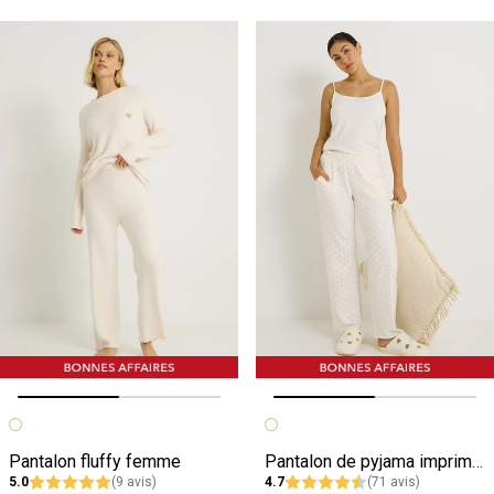
Image précédente
Image suivante
Image précédente
Image suivante
Pantalon fluffy femme
Pantalon de pyjama imprimé à pois femme
5.0
(9 avis)
4.7
(71 avis)