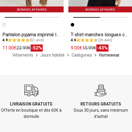
Image précédente
Image suivante
Image précédente
Image suivante
Pantalon pyjama imprimé léopard femme
T-shirt manches longues col rond femme
4.9
(61 avis)
4.6
(26 avis)
11.00€
22.99€
-52%
9.00€
15.99€
-43%
Vêtements
Jours fidelité
Catégories
Homewear
LIVRAISON GRATUITE
RETOURS GRATUITS
Offerte en boutique et dès 60€ à
Sous 30 jours, sans minimum
domicile
d'achat