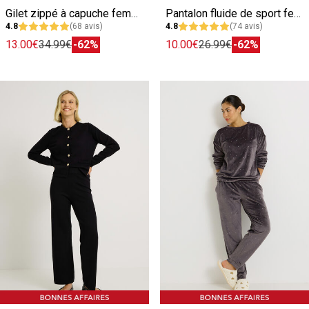
Gilet zippé à capuche femme
Pantalon fluide de sport femme
4.8
(68 avis)
4.8
(74 avis)
13.00€
34.99€
-62%
10.00€
26.99€
-62%