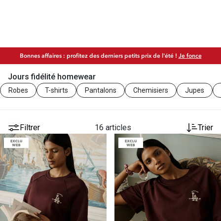
Bonnes affaires : profitez des derniers petits prix de l'été !
Je fonce
Jours fidélité homewear
Robes
T-shirts
Pantalons
Chemisiers
Jupes
Filtrer
16 articles
Trier