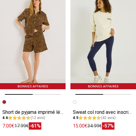
Image précédente
Image suivante
Image précédente
Image suivante
Short de pyjama imprimé léopard femme
Sweat col rond avec inscriptions femme
4.6
(12 avis)
4.5
(42 avis)
7.00€
17.99€
-61%
15.00€
34.99€
-57%