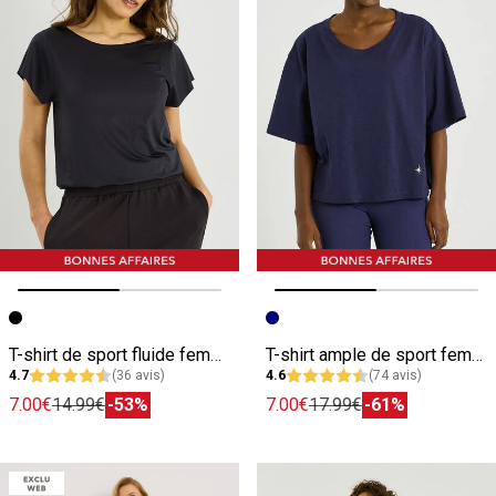
Image précédente
Image suivante
Image précédente
Image suivante
T-shirt de sport fluide femme
T-shirt ample de sport femme
4.7
(36 avis)
4.6
(74 avis)
7.00€
14.99€
-53%
7.00€
17.99€
-61%