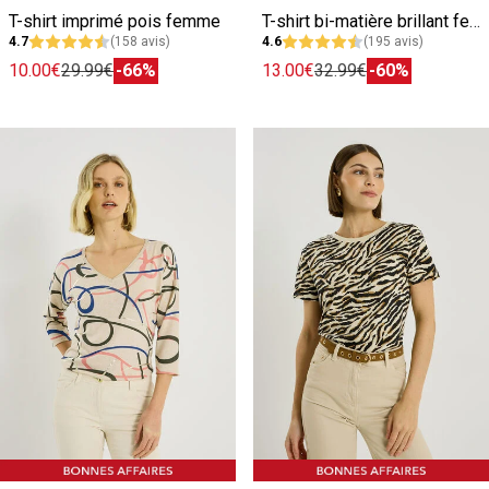
T-shirt imprimé pois femme
T-shirt bi-matière brillant femme
4.7
(158 avis)
4.6
(195 avis)
10.00€
29.99€
-66%
13.00€
32.99€
-60%