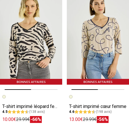
Image précédente
Image suivante
Image précédente
Image suivante
T-shirt imprimé léopard femme
T-shirt imprimé cœur femme
4.5
(138 avis)
4.6
(198 avis)
10.00€
29.99€
-66%
13.00€
29.99€
-56%