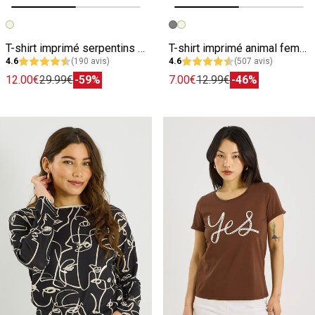
Image précédente
Image suivante
Image précédente
Image suivante
T-shirt imprimé serpentins femme
T-shirt imprimé animal femme
4.6
(190 avis)
4.6
(507 avis)
12.00€
29.99€
-59%
7.00€
12.99€
-46%