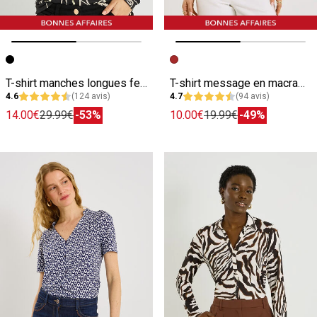
Image précédente
Image suivante
Image précédente
Image suivante
T-shirt manches longues femme
T-shirt message en macramé femme
4.6
(124 avis)
4.7
(94 avis)
14.00€
29.99€
-53%
10.00€
19.99€
-49%