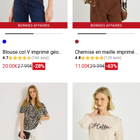
Image précédente
Image suivante
Image précédente
Image suivante
Blouse col V imprimé géométrique femme
Chemise en maille imprimé zébré femme
4.7
(166 avis)
4.8
(129 avis)
20.00€
27.99€
-28%
11.00€
29.99€
-63%