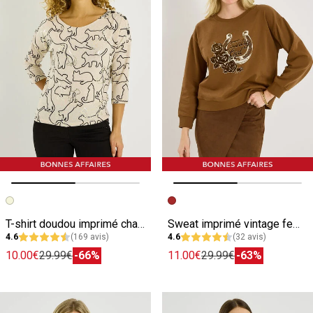
Image précédente
Image suivante
Image précédente
Image suivante
T-shirt doudou imprimé chat femme
Sweat imprimé vintage femme
4.6
(169 avis)
4.6
(32 avis)
10.00€
29.99€
-66%
11.00€
29.99€
-63%