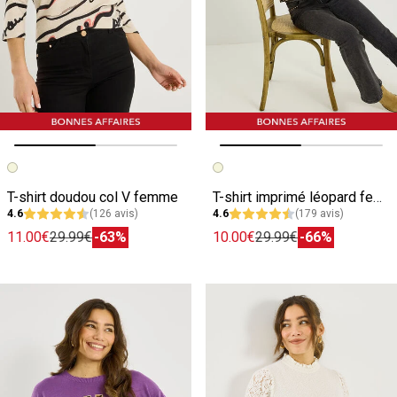
Image précédente
Image suivante
Image précédente
Image suivante
T-shirt doudou col V femme
T-shirt imprimé léopard femme
4.6
(126 avis)
4.6
(179 avis)
11.00€
29.99€
-63%
10.00€
29.99€
-66%