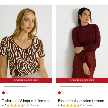
Image précédente
Image suivante
Image précédente
Image suivante
T-shirt col V imprimé femme
Blouse col victorien femme
4.6
(1450 avis)
4.7
(144 avis)