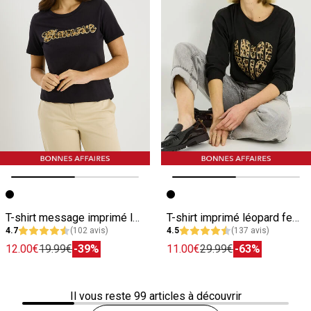
Image précédente
Image suivante
Image précédente
Image suivante
T-shirt message imprimé léopard femme
T-shirt imprimé léopard femme
4.7
(102 avis)
4.5
(137 avis)
12.00€
19.99€
-39%
11.00€
29.99€
-63%
Il vous reste
99
articles à découvrir