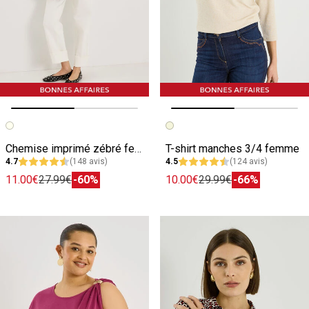
Image précédente
Image suivante
Image précédente
Image suivante
Chemise imprimé zébré femme
T-shirt manches 3/4 femme
4.7
(148 avis)
4.5
(124 avis)
11.00€
27.99€
-60%
10.00€
29.99€
-66%