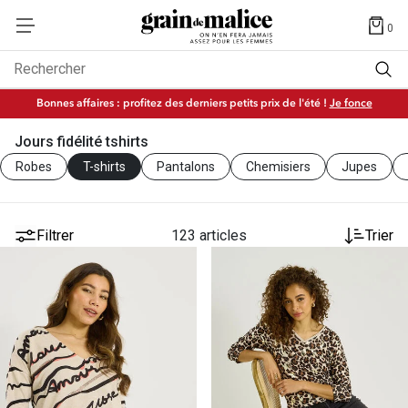
0
Rechercher
Bonnes affaires : profitez des derniers petits prix de l'été !
Je fonce
Jours fidélité tshirts
Robes
T-shirts
Pantalons
Chemisiers
Jupes
Filtrer
123 articles
Trier