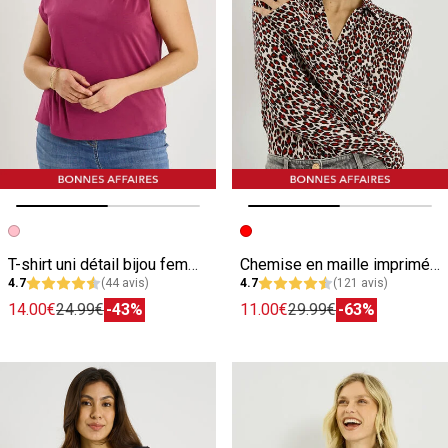
Image précédente
Image suivante
Image précédente
Image suivante
T-shirt uni détail bijou femme
Chemise en maille imprimé léopard femme
4.7
(44 avis)
4.7
(121 avis)
14.00€
24.99€
-43%
11.00€
29.99€
-63%