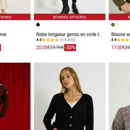
e
Image précédente
Image suivante
Image pr
Image su
mme
Robe longueur genou en voile texturé
Blouse e
4.0
(6 avis)
4.6
%
20.00€
29.99€
-33%
17.00€
29