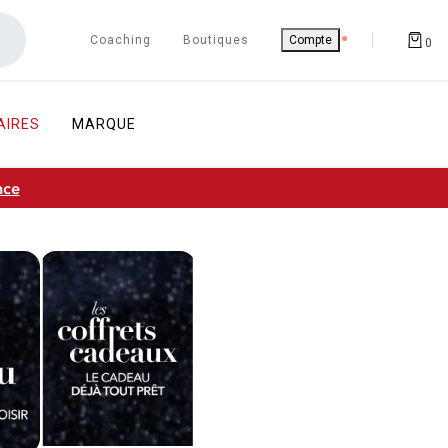
Coaching
Boutiques
Compte
0
AIRES
MARQUE
nce
TÉ DE CHOISIR
 : LE CADEAU DÉJÀ TOUT PRÊT