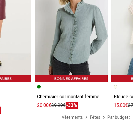
e
Image précédente
Image suivante
Image pr
Image su
Chemisier col montant femme
Blouse c
20.00€
29.99€
-33%
15.00€
27
%
Vêtements
Fêtes
Par budget :