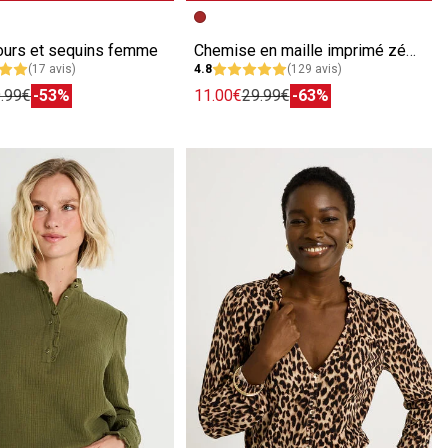
écédente
ivante
Image précédente
Image suivante
ours et sequins femme
Chemise en maille imprimé zébré femme
(17 avis)
4.8
(129 avis)
.99€
-53%
11.00€
29.99€
-63%