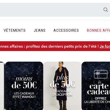
VÊTEMENTS
JEANS
ACCESSOIRES
BONNES AFF
nnes affaires : profitez des derniers petits prix de l'été !
Je fo
GARANTIS
 CADEAUX EFFETS WAHOU !
LUS DE 50€ : CADEAUX D'EXCEPTION
LA CARTE CADEAU : OFFREZ LA LIBER
LES COFFRETS CADEAUX