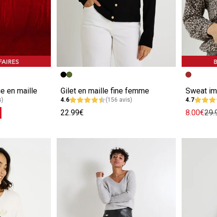
e
Image précédente
Image suivante
Image pr
Image su
e en maille
Gilet en maille fine femme
Sweat im
s)
4.6
(156 avis)
4.7
%
22.99€
8.00€
29.