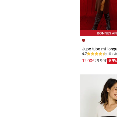
Image précédent
Image suivante
Jupe tube mi-longu
4.7
(15 avi
12.00€
29.99€
-59