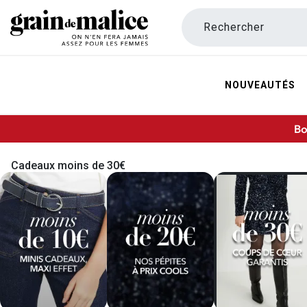
Rechercher
NOUVEAUTÉS
Bo
Cadeaux moins de 30€
 CADEAUX, MAXI EFFET
MOINS DE 20€ : NOS PÉPITES
MOINS DE 30€ : COUPS DE COEUR 
MOINS DE 50€ : LES
P