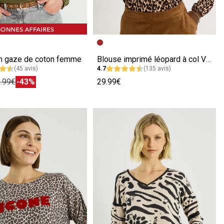
écédente
ivante
Image précédente
Image suivante
n gaze de coton femme
Blouse imprimé léopard à col V femme
(45 avis)
4.7
(135 avis)
.99€
-43%
29.99€