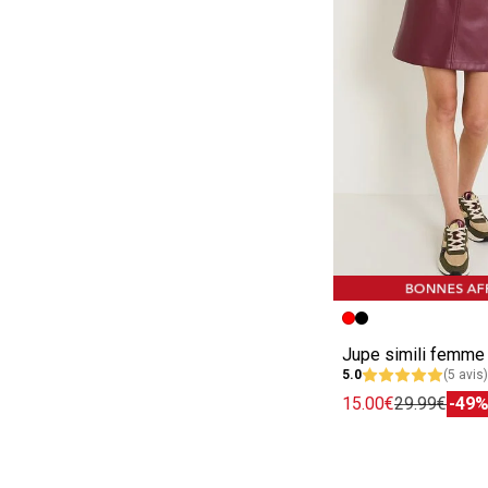
Image précédent
Image suivante
Jupe simili femme
5.0
(5 avis)
15.00€
29.99€
-49