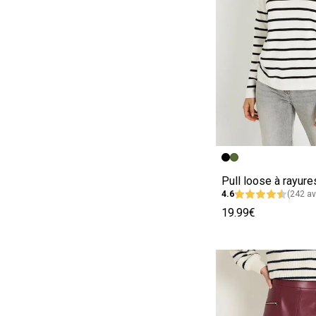
Image précédent
Image suivante
Pull loose à rayur
4.6
(242 av
19.99€