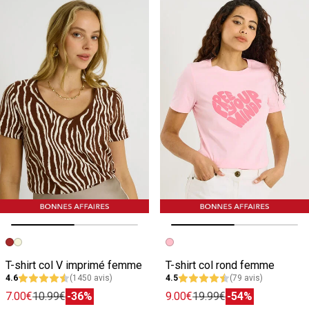
Image précédente
Image suivante
Image précédente
Image suivante
T-shirt col V imprimé femme
T-shirt col rond femme
4.6
(1450 avis)
4.5
(79 avis)
7.00€
10.99€
-36%
9.00€
19.99€
-54%