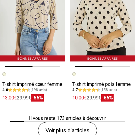
Image précédente
Image suivante
Image précédente
Image suivante
T-shirt imprimé cœur femme
T-shirt imprimé pois femme
4.6
(198 avis)
4.7
(158 avis)
13.00€
29.99€
-56%
10.00€
29.99€
-66%
Il vous reste
173
articles à découvrir
Voir plus d'articles