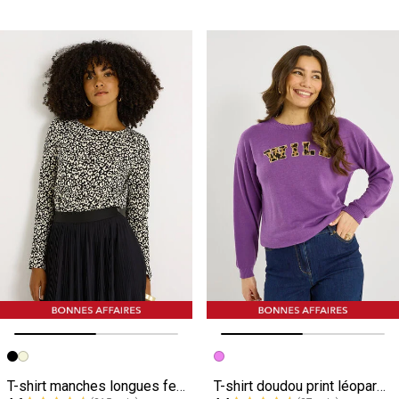
Image précédente
Image suivante
Image précédente
Image suivante
T-shirt manches longues femme
T-shirt doudou print léopard femme