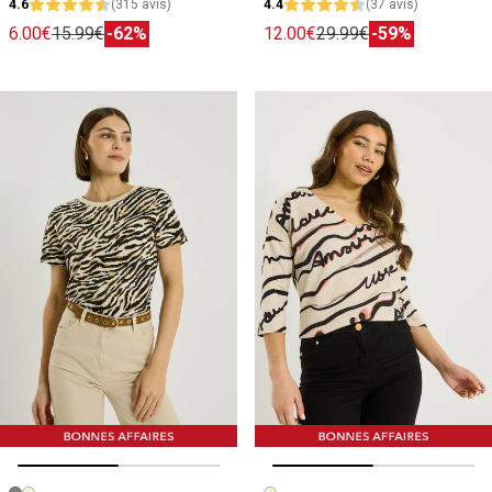
4.6
(315 avis)
4.4
(37 avis)
6.00€
15.99€
-62%
12.00€
29.99€
-59%