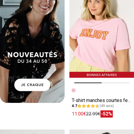
Image précédente
Image suivante
T-shirt manches courtes femme
4.7
(49 avis)
11.00€
22.99€
-52%