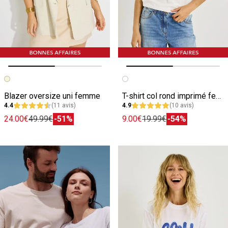
Image précédente
Image suivante
Image précédente
Image suivante
Blazer oversize uni femme
T-shirt col rond imprimé femme
4.4
(11 avis)
4.9
(10 avis)
24.00€
49.99€
-51%
9.00€
19.99€
-54%