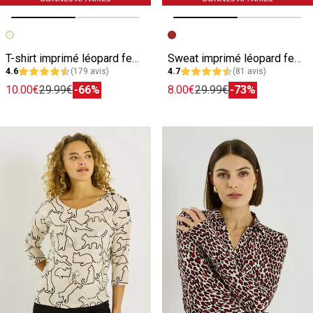
Image précédente
Image suivante
Image précédente
Image suivante
T-shirt imprimé léopard femme
Sweat imprimé léopard femme
4.6
(179 avis)
4.7
(81 avis)
10.00€
29.99€
-66%
8.00€
29.99€
-73%