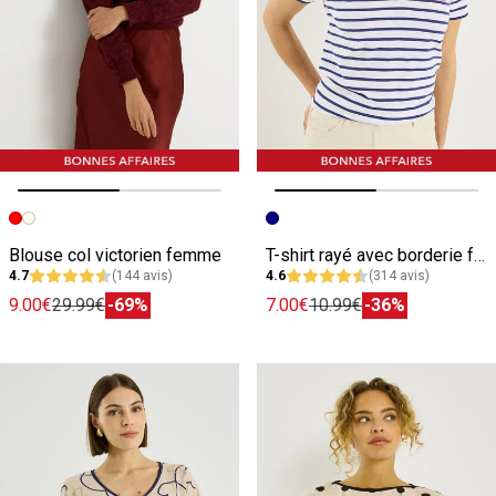
Image précédente
Image suivante
Image précédente
Image suivante
Blouse col victorien femme
T-shirt rayé avec borderie femme
4.7
(144 avis)
4.6
(314 avis)
9.00€
29.99€
-69%
7.00€
10.99€
-36%