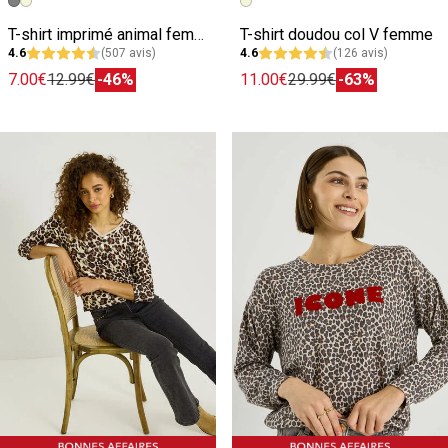
Image précédente
Image suivante
Image précédente
Image suivante
T-shirt imprimé animal femme
T-shirt doudou col V femme
4.6
(507 avis)
4.6
(126 avis)
7.00€
12.99€
-46%
11.00€
29.99€
-63%