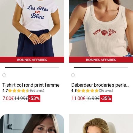
Image précédente
Image suivante
Image précédente
Image suivante
T-shirt col rond print femme
Débardeur broderies perles femme
4.7
(66 avis)
4.8
(36 avis)
7.00€
14.99€
-53%
11.00€
16.99€
-35%