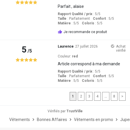
Parfait , alaise
Rapport Qualité / prix
: 5
/5
Taille
:
Parfaitement
Confort
: 5
/5
Matière
: 5
/5
Coloris
: 5
/5
Je recommande ce produit
5
Laurence
27 juillet 2026
Achat
/5
vérifié
Couleur:
red
Article correspond à ma demande
Rapport Qualité / prix
: 5
/5
Taille
:
Parfaitement
Confort
: 5
/5
Matière
: 5
/5
Coloris
: 5
/5
1
2
3
4
...
8
>
Vérifiés par
TrustVille
Vêtements
Bonnes Affaires
Vêtements en promo
Jupe