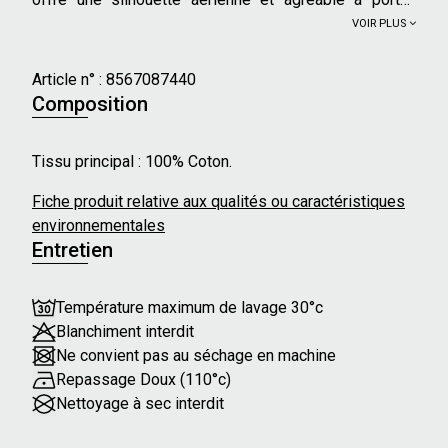
parfaite pour la saison estivale.
VOIR PLUS
Caractéristiques principales :
Article n° :
8567087440
- Longueur : Longue
Composition
- Coupe : Evasée
- Taille élastiquée
Tissu principal : 100% Coton.
- Poches latérales
Fiche produit relative aux qualités ou caractéristiques
Nos mannequins mesurent en moyenne 173 cm et
environnementales
portent une taille 36 ou 46.
Entretien
Température maximum de lavage 30°c
Blanchiment interdit
Ne convient pas au séchage en machine
Repassage Doux (110°c)
Nettoyage à sec interdit