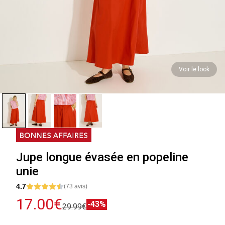
Voir le look
Jupe longue évasée en popeline
unie
4.7
(73 avis)
17.00€
-43%
29.99€