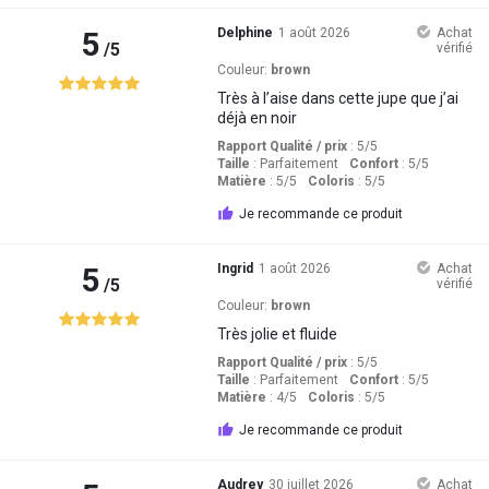
5
Delphine
1 août 2026
Achat
/5
vérifié
Couleur:
brown
Très à l’aise dans cette jupe que j’ai
déjà en noir
Rapport Qualité / prix
: 5
/5
Taille
:
Parfaitement
Confort
: 5
/5
Matière
: 5
/5
Coloris
: 5
/5
Je recommande ce produit
5
Ingrid
1 août 2026
Achat
/5
vérifié
Couleur:
brown
Très jolie et fluide
Rapport Qualité / prix
: 5
/5
Taille
:
Parfaitement
Confort
: 5
/5
Matière
: 4
/5
Coloris
: 5
/5
Je recommande ce produit
Audrey
30 juillet 2026
Achat