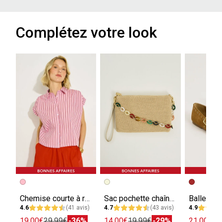
Complétez votre look
Chemise courte à rayures femme
Sac pochette chaîne fantaisie femme
4.6
(41 avis)
4.7
(43 avis)
4.9
19.00€
29.99€
-36%
14.00€
19.99€
-29%
21.00€
49