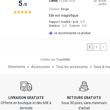
5
Cathia
15 juin 2026
Achat
/5
vérifié
Couleur:
beige
Elle est magnifique
Rapport Qualité / prix
: 5
/5
Matière
: 5
/5
Coloris
: 5
/5
Je recommande ce produit
1
2
>
Vérifiés par
TrustVille
Vêtements
Accessoires
Tous les accessoires
Sacs & ma
LIVRAISON GRATUITE
RETOURS GRATUITS
Offerte en boutique et dès 60€ à
Sous 30 jours, sans minimum
domicile
d'achat