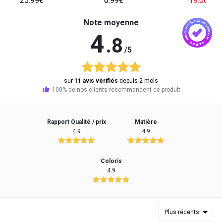
25.99€
6.99€
19.00€
29
Note moyenne
4
.8
/5
sur
11 avis vérifiés
depuis 2 mois
100% de nos clients recommandent ce produit
Rapport Qualité / prix
Matière
4.9
4.9
Coloris
4.9
Plus récents