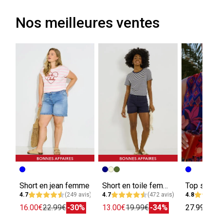
Nos meilleures ventes
Short en jean femme
Short en toile femme
4.7
(249 avis)
4.7
(472 avis)
4.8
16.00€
22.99€
-30%
13.00€
19.99€
-34%
27.99€