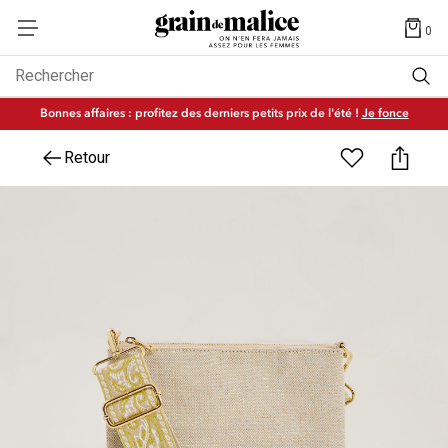
0
Rechercher
Bonnes affaires : profitez des derniers petits prix de l'été !
Je fonce
Retour