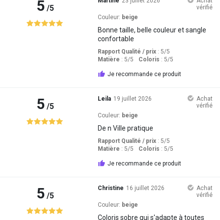
5
Martine
23 juillet 2026
Achat
/5
vérifié
Couleur:
beige
Bonne taille, belle couleur et sangle
confortable
Rapport Qualité / prix
: 5
/5
Matière
: 5
/5
Coloris
: 5
/5
Je recommande ce produit
5
Leila
19 juillet 2026
Achat
/5
vérifié
Couleur:
beige
De n Ville pratique
Rapport Qualité / prix
: 5
/5
Matière
: 5
/5
Coloris
: 5
/5
Je recommande ce produit
5
Christine
16 juillet 2026
Achat
/5
vérifié
Couleur:
beige
Coloris sobre qui s'adapte à toutes