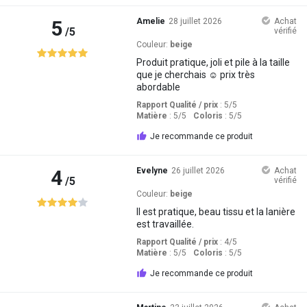
5
Amelie
28 juillet 2026
Achat
/5
vérifié
Couleur:
beige
Produit pratique, joli et pile à la taille
que je cherchais ☺️ prix très
abordable
Rapport Qualité / prix
: 5
/5
Matière
: 5
/5
Coloris
: 5
/5
Je recommande ce produit
4
Evelyne
26 juillet 2026
Achat
/5
vérifié
Couleur:
beige
Il est pratique, beau tissu et la lanière
est travaillée.
Rapport Qualité / prix
: 4
/5
Matière
: 5
/5
Coloris
: 5
/5
Je recommande ce produit