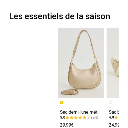
Les essentiels de la saison
Sac demi-lune métallisé femme
5.0
(7 avis)
4.9
29.99€
24.99€