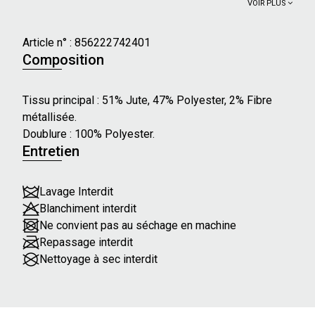
croisé ou à l'épaule.
VOIR PLUS
Caractéristiques principales :
Article n° :
856222742401
- Dimensions : L : 25 cm - H : 16 cm - P : 1 cm
Composition
- Aspect brillant
- Sangle fantaisie ajustable et amovible
Tissu principal : 51% Jute, 47% Polyester, 2% Fibre
- Fermeture zippée
métallisée.
Doublure : 100% Polyester.
Entretien
Lavage Interdit
Blanchiment interdit
Ne convient pas au séchage en machine
Repassage interdit
Nettoyage à sec interdit