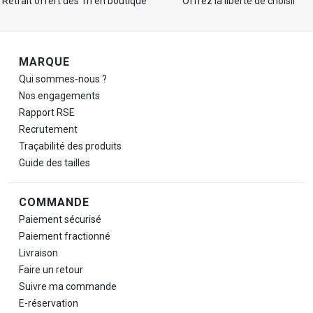
Retrait offert dès 1h en boutique
Offrez la liberté de choisir
Navigation de pied de page
MARQUE
Qui sommes-nous ?
Nos engagements
Rapport RSE
Recrutement
Traçabilité des produits
Guide des tailles
COMMANDE
Paiement sécurisé
Paiement fractionné
Livraison
Faire un retour
Suivre ma commande
E-réservation