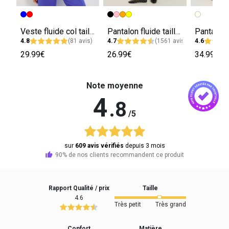
Veste fluide col tailleur femme
Pantalon fluide taille élastiquée femme
4.8
(81 avis)
4.7
(1561 avis)
4.6
29.99€
26.99€
34.99€
Note moyenne
4
.8
/5
sur
609 avis vérifiés
depuis 3 mois
90% de nos clients recommandent ce produit
Rapport Qualité / prix
Taille
4.6
Très petit
Très grand
Confort
Matière