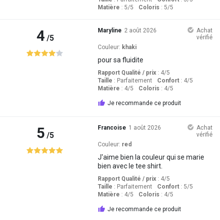
Matière
: 5
/5
Coloris
: 5
/5
4
Maryline
2 août 2026
Achat
/5
vérifié
Couleur:
khaki
pour sa fluidite
Rapport Qualité / prix
: 4
/5
Taille
:
Parfaitement
Confort
: 4
/5
Matière
: 4
/5
Coloris
: 4
/5
Je recommande ce produit
5
Francoise
1 août 2026
Achat
/5
vérifié
Couleur:
red
J'aime bien la couleur qui se marie
bien avec le tee shirt.
Rapport Qualité / prix
: 4
/5
Taille
:
Parfaitement
Confort
: 5
/5
Matière
: 4
/5
Coloris
: 4
/5
Je recommande ce produit