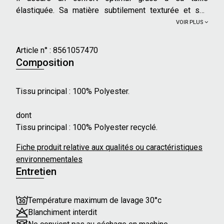
élastiquée. Sa matière subtilement texturée et son
cordon de serrage orné de pompons apportent une
VOIR PLUS
touche bohème délicate, tout en permettant d’ajuster la
coupe selon vos envies.
Article n° :
8561057470
Composition
Caractéristiques principales :
- Taille : Standard
Tissu principal : 100% Polyester.
- Longueur : Raccourcie
- Coupe fluide
dont
- Taille élastiquée
Tissu principal : 100% Polyester recyclé.
- Cordons à nouer avec pompons
- Poches latérales
Fiche produit relative aux qualités ou caractéristiques
Nos mannequins mesurent en moyenne 173 cm et
environnementales
portent une taille 36 ou 46.
Entretien
Température maximum de lavage 30°c
Blanchiment interdit