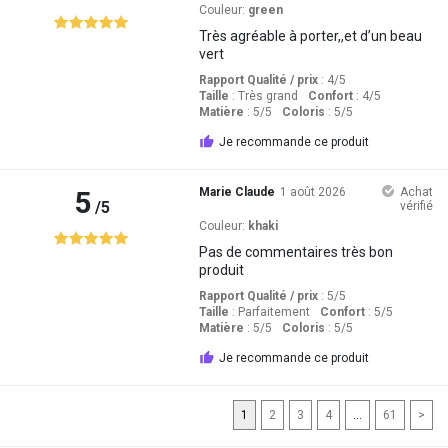
Couleur:
green
Très agréable à porter,,et d’un beau
vert
Rapport Qualité / prix
: 4
/5
Taille
:
Très grand
Confort
: 4
/5
Matière
: 5
/5
Coloris
: 5
/5
Je recommande ce produit
5
Marie Claude
1 août 2026
Achat
/5
vérifié
Couleur:
khaki
Pas de commentaires très bon
produit
Rapport Qualité / prix
: 5
/5
Taille
:
Parfaitement
Confort
: 5
/5
Matière
: 5
/5
Coloris
: 5
/5
Je recommande ce produit
1
2
3
4
...
61
>