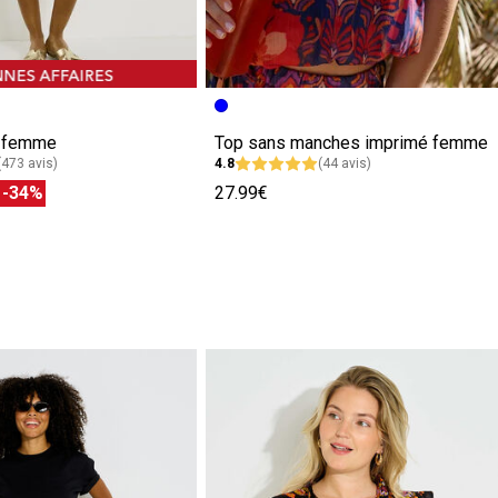
e femme
Top sans manches imprimé femme
(473 avis)
4.8
(44 avis)
€
-34%
27.99€