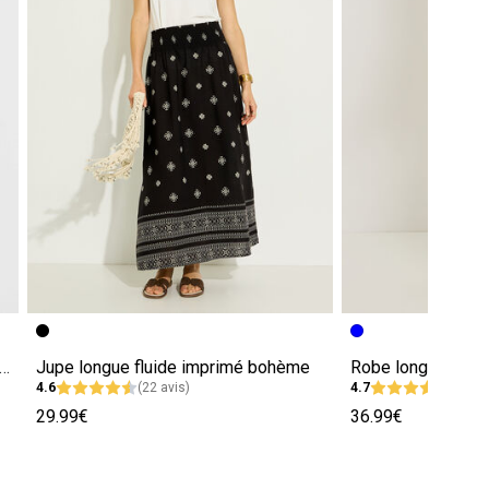
e sans manches imprimé floral femme
Jupe longue fluide imprimé bohème
4.6
(22 avis)
4.7
(201 a
29.99€
36.99€