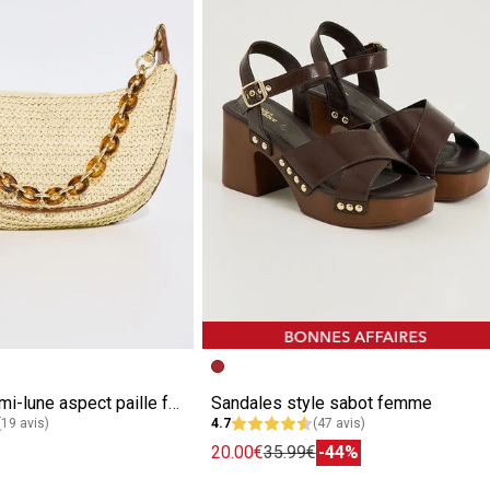
Sac forme demi-lune aspect paille femme
Sandales style sabot femme
(19 avis)
4.7
(47 avis)
20.00€
35.99€
-44%