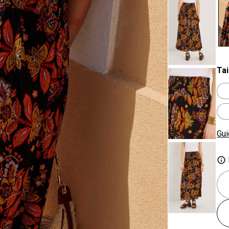
se
Tai
Gui