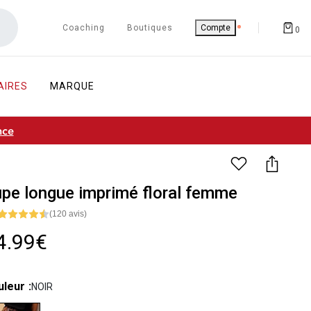
Coaching
Boutiques
Compte
0
AIRES
MARQUE
nce
pe longue imprimé floral femme
(120 avis)
4.99€
uleur
NOIR