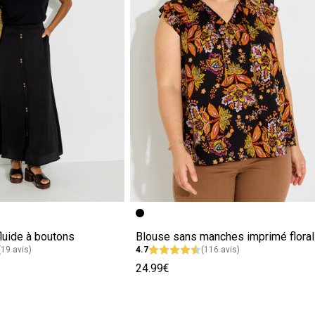
luide à boutons
Blous
(19 avis)
4.7
(116 avis)
24.99€