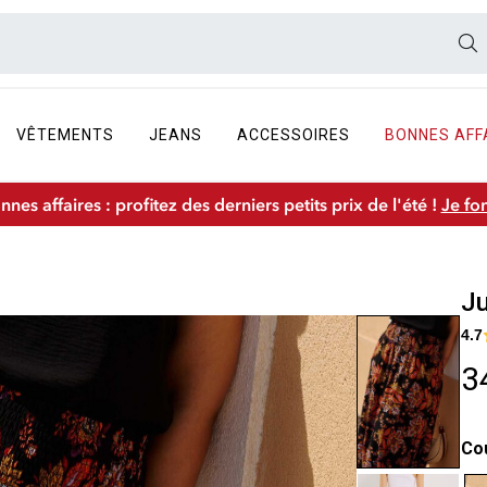
VÊTEMENTS
JEANS
ACCESSOIRES
BONNES AFF
nnes affaires : profitez des derniers petits prix de l'été !
Je fo
Ju
4.7
3
Co