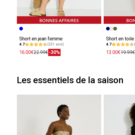
Short en jean femme
Short en toil
4.7
(251 avis)
4.7
16.00€
22.99€
-30%
13.00€
19.99
Les essentiels de la saison