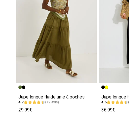
Jupe longue fluide unie à poches
Jupe longue f
4.7
(72 avis)
4.6
29.99€
36.99€