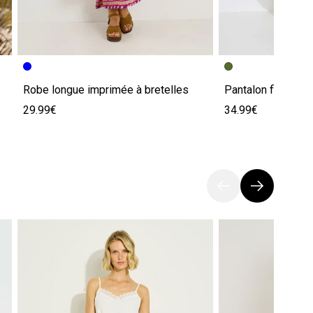
Robe longue imprimée à bretelles
Pantalon fluide b
29.99€
34.99€