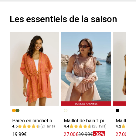
Les essentiels de la saison
Paréo en crochet ouvert à l'avant femme
Maillot de bain 1 pièce motif rayé femme
4.5
(21 avis)
4.4
(25 avis)
4.2
19.99€
27.00€
39.99€
-32%
27.00€
39