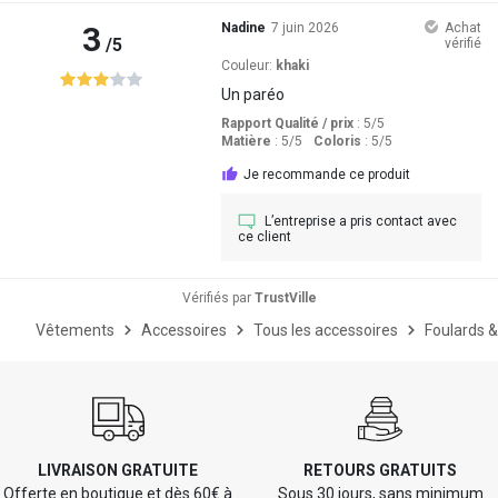
3
Nadine
7 juin 2026
Achat
/5
vérifié
Couleur:
khaki
Un paréo
Rapport Qualité / prix
: 5
/5
Matière
: 5
/5
Coloris
: 5
/5
Je recommande ce produit
L’entreprise a pris contact avec
ce client
Vérifiés par
TrustVille
Vêtements
Accessoires
Tous les accessoires
Foulards &
LIVRAISON GRATUITE
RETOURS GRATUITS
Offerte en boutique et dès 60€ à
Sous 30 jours, sans minimum