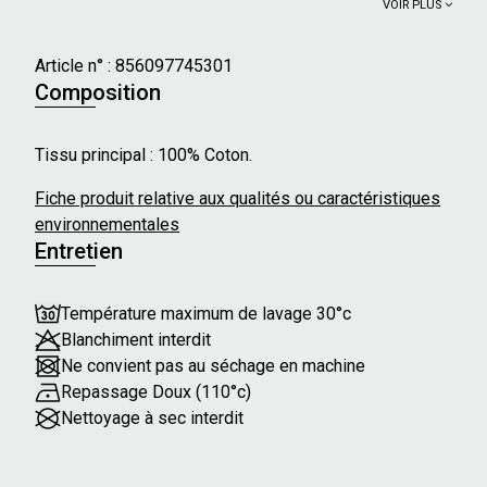
au bas.
VOIR PLUS
Caractéristiques principales :
Article n° :
856097745301
- Dimensions : Longueur : 95 cm - Largeur : 155 cm
Composition
- Motifs : Palmiers
- Lien à nouer à la taille
Tissu principal : 100% Coton.
Notre mannequin mesure 171 cm.
Fiche produit relative aux qualités ou caractéristiques
environnementales
Entretien
Température maximum de lavage 30°c
Blanchiment interdit
Ne convient pas au séchage en machine
Repassage Doux (110°c)
Nettoyage à sec interdit