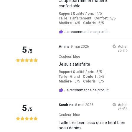
Coupe parfaite et matière
confortable
Rapport Qualité / prix
: 4
/5
Taille
:
Parfaitement
Confort
: 5
/5
Matière
: 4
/5
Coloris
: 5
/5
Je recommande ce produit
5
Amina
9 mai 2026
Achat
/5
vérifié
Couleur:
blue
Je suis satisfaite
Rapport Qualité / prix
: 5
/5
Taille
:
Grand
Confort
: 5
/5
Matière
: 5
/5
Coloris
: 5
/5
Je recommande ce produit
5
Sandrine
8 mai 2026
Achat
/5
vérifié
Couleur:
blue
Taille très bien tissu qui se tient bien
beau denim