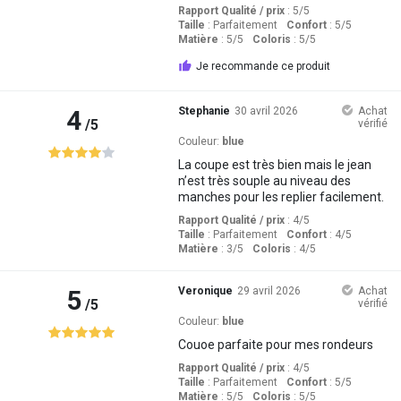
Rapport Qualité / prix
: 5
/5
Taille
:
Parfaitement
Confort
: 5
/5
Matière
: 5
/5
Coloris
: 5
/5
Je recommande ce produit
4
Stephanie
30 avril 2026
Achat
/5
vérifié
Couleur:
blue
La coupe est très bien mais le jean
n’est très souple au niveau des
manches pour les replier facilement.
Rapport Qualité / prix
: 4
/5
Taille
:
Parfaitement
Confort
: 4
/5
Matière
: 3
/5
Coloris
: 4
/5
5
Veronique
29 avril 2026
Achat
/5
vérifié
Couleur:
blue
Couoe parfaite pour mes rondeurs
Rapport Qualité / prix
: 4
/5
Taille
:
Parfaitement
Confort
: 5
/5
Matière
: 5
/5
Coloris
: 5
/5