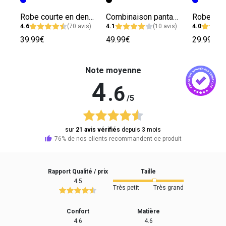
Robe courte en denim broderies florales
Combinaison pantalon habillée femme
4.6
(70 avis)
4.1
(10 avis)
4.0
39.99€
49.99€
29.99€
Note moyenne
4
.6
/5
sur
21 avis vérifiés
depuis 3 mois
76% de nos clients recommandent ce produit
Rapport Qualité / prix
Taille
4.5
Très petit
Très grand
Confort
Matière
4.6
4.6