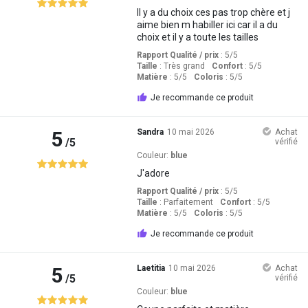
Il y a du choix ces pas trop chère et j
aime bien m habiller ici car il a du
choix et il y a toute les tailles
Rapport Qualité / prix
: 5
/5
Taille
:
Très grand
Confort
: 5
/5
Matière
: 5
/5
Coloris
: 5
/5
Je recommande ce produit
5
Sandra
10 mai 2026
Achat
/5
vérifié
Couleur:
blue
J'adore
Rapport Qualité / prix
: 5
/5
Taille
:
Parfaitement
Confort
: 5
/5
Matière
: 5
/5
Coloris
: 5
/5
Je recommande ce produit
5
Laetitia
10 mai 2026
Achat
/5
vérifié
Couleur:
blue