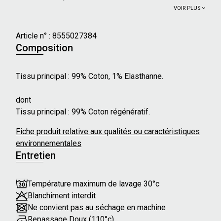
VOIR PLUS
Caractéristiques principales :
- Longueur de manches : Longues
Article n° :
8555027384
- Forme du col : Chemise
Composition
- Longueur : Courte
- Type de fermeture : Boutons-pression
Tissu principal : 99% Coton, 1% Elasthanne.
Détails Supplémentaires :
dont
- Poches à rabat avec boutons
Tissu principal : 99% Coton régénératif.
- Poignets boutonnés
- Silhouette ajustée
Fiche produit relative aux qualités ou caractéristiques
environnementales
Notre mannequin mesure 172 cm et porte une taille 36.
Entretien
Température maximum de lavage 30°c
Blanchiment interdit
Ne convient pas au séchage en machine
Repassage Doux (110°c)