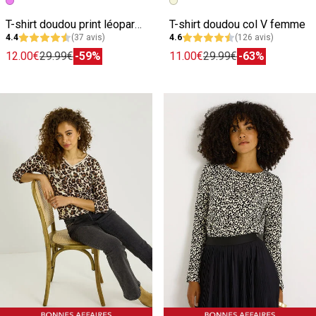
Image précédente
Image suivante
Image précédente
Image suivante
T-shirt doudou print léopard femme
T-shirt doudou col V femme
4.4
(37 avis)
4.6
(126 avis)
12.00€
29.99€
-59%
11.00€
29.99€
-63%