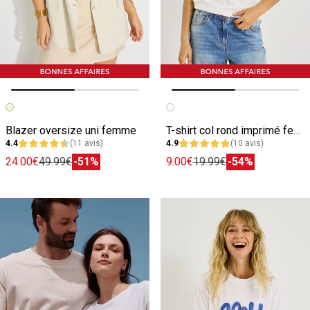
Image précédente
Image suivante
Image précédente
Image suivante
Blazer oversize uni femme
T-shirt col rond imprimé femme
4.4
(11 avis)
4.9
(10 avis)
24.00€
49.99€
-51%
9.00€
19.99€
-54%