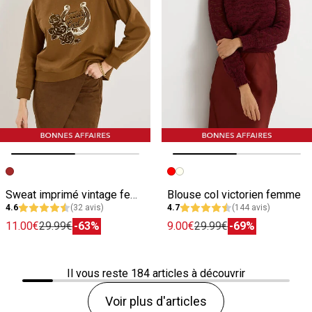
Image précédente
Image suivante
Image précédente
Image suivante
Sweat imprimé vintage femme
Blouse col victorien femme
4.6
(32 avis)
4.7
(144 avis)
11.00€
29.99€
-63%
9.00€
29.99€
-69%
Il vous reste
184
articles à découvrir
Voir plus d'articles