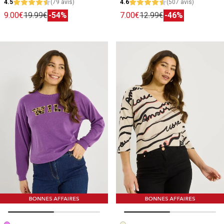
4.5
(79 avis)
4.6
(507 avis)
9.00€
19.99€
-54%
7.00€
12.99€
-46%