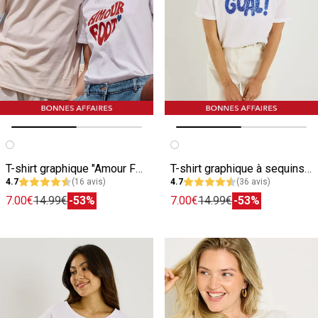
Image précédente
Image suivante
Image précédente
Image suivante
T-shirt graphique "Amour Foot" femme
T-shirt graphique à sequins femme
4.7
(16 avis)
4.7
(36 avis)
7.00€
14.99€
-53%
7.00€
14.99€
-53%