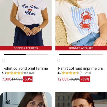
Image précédente
Image suivante
Image précédente
Image suivante
T-shirt col rond print femme
T-shirt col rond imprimé crabe femme
4.7
(66 avis)
4.7
(41 avis)
7.00€
14.99€
-53%
12.00€
19.99€
-39%