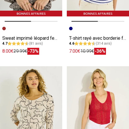
Image précédente
Image suivante
Image précédente
Image suivante
Sweat imprimé léopard femme
T-shirt rayé avec borderie femme
4.7
(81 avis)
4.6
(314 avis)
8.00€
29.99€
-73%
7.00€
10.99€
-36%