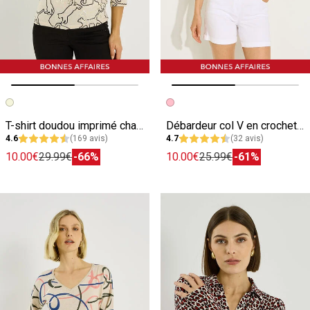
Image précédente
Image suivante
Image précédente
Image suivante
T-shirt doudou imprimé chat femme
Débardeur col V en crochet femme
4.6
(169 avis)
4.7
(32 avis)
10.00€
29.99€
-66%
10.00€
25.99€
-61%