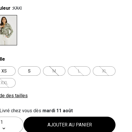
uleur
KAKI
lected
lle
XS
S
M
L
XL
XXL
de des tailles
Livré chez vous dès
mardi 11 août
AJOUTER AU PANIER