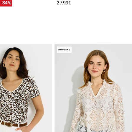
€
-34%
27.99€