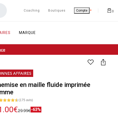
Coaching
Boutiques
Compte
0
AIRES
MARQUE
nce
emise en maille fluide imprimée
emme
(175 avis)
1.00€
-63%
29.99€