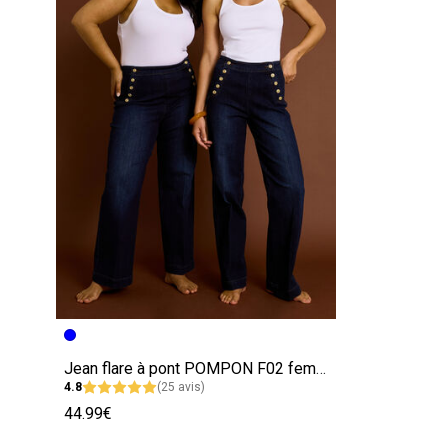
Jean flare à pont POMPON F02 femme
4.8
(25 avis)
44.99€