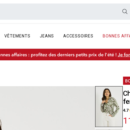
VÊTEMENTS
JEANS
ACCESSOIRES
BONNES AFF
nnes affaires : profitez des derniers petits prix de l'été !
Je fo
Ch
f
4.7
1