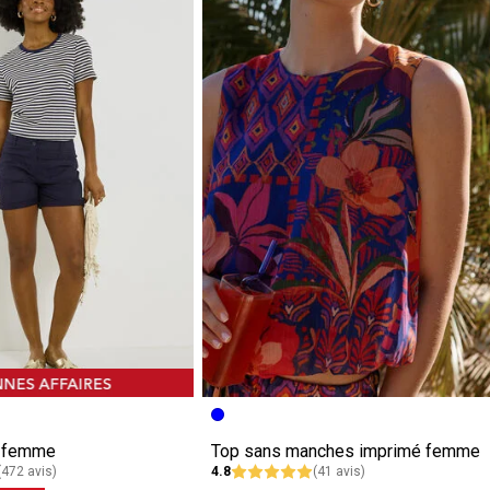
e femme
Top sans manches imprimé femme
(472 avis)
4.8
(41 avis)