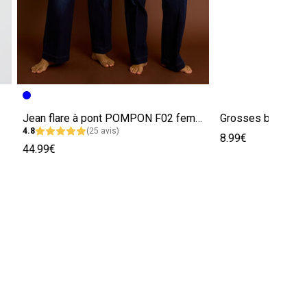
Jean flare à pont POMPON F02 femme
Grosses boucles d’
4.8
(25 avis)
8.99€
44.99€