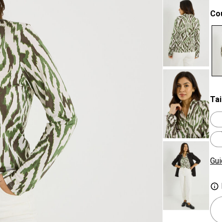
Co
se
Tai
Gui