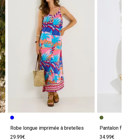
Robe longue imprimée à bretelles
Pantalon fluide b
29.99€
34.99€