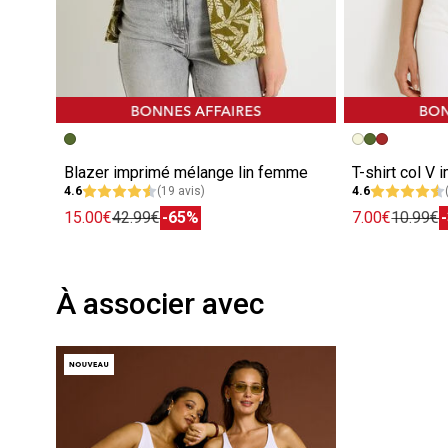
Blazer imprimé mélange lin femme
T-shirt col V
4.6
(19 avis)
4.6
15.00€
42.99€
-65%
7.00€
10.99€
À associer avec