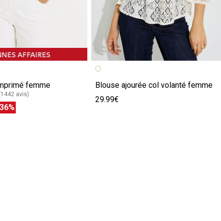
 imprimé femme
Blouse ajourée col volanté femme
(1442 avis)
29.99€
-36%