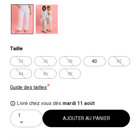
selected
Taille
34
36
38
40
42
44
46
48
Guide des tailles
Livré chez vous dès
mardi 11 août
AJOUTER AU PANIER