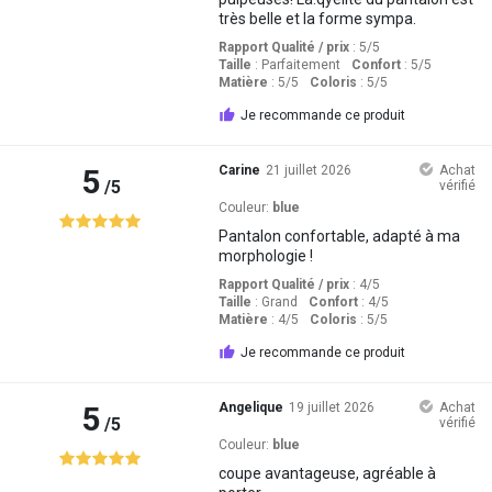
très belle et la forme sympa.
Rapport Qualité / prix
: 5
/5
Taille
:
Parfaitement
Confort
: 5
/5
Matière
: 5
/5
Coloris
: 5
/5
Je recommande ce produit
5
Carine
21 juillet 2026
Achat
/5
vérifié
Couleur:
blue
Pantalon confortable, adapté à ma
morphologie !
Rapport Qualité / prix
: 4
/5
Taille
:
Grand
Confort
: 4
/5
Matière
: 4
/5
Coloris
: 5
/5
Je recommande ce produit
5
Angelique
19 juillet 2026
Achat
/5
vérifié
Couleur:
blue
coupe avantageuse, agréable à