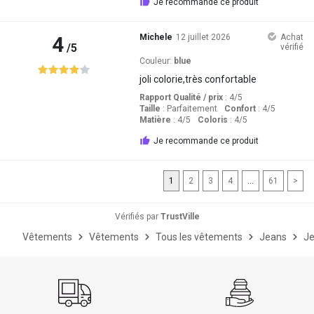
Je recommande ce produit
4
Michele
12 juillet 2026
Achat
/5
vérifié
Couleur:
blue
joli colorie,très confortable
Rapport Qualité / prix
: 4
/5
Taille
:
Parfaitement
Confort
: 4
/5
Matière
: 4
/5
Coloris
: 4
/5
Je recommande ce produit
1
2
3
4
...
61
>
Vérifiés par
TrustVille
Vêtements
Vêtements
Tous les vêtements
Jeans
Je