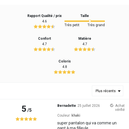
Rapport Qualité / prix
Taille
4.6
Très petit
Très grand
Confort
Matière
4.7
4.7
Coloris
4.8
Plus récents
5
Bernadette
25 juillet 2026
Achat
/5
vérifié
Couleur:
khaki
super pantalon qui va comme un
gant à ma filleule