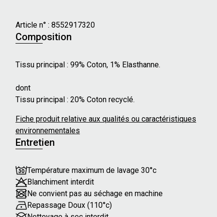
- Forme : Flare
- Taille : Haute
Article n° :
8552917320
- Fermeture zippée derrière les boutons à gauche
Composition
- Boutons décoratifs sur le devant
- Poches plaquées à l'arrière
Tissu principal : 99% Coton, 1% Elasthanne.
- Taille élastiquée
dont
Nos mannequins mesurent en moyenne 175 cm et
Tissu principal : 20% Coton recyclé.
portent une taille 36 ou 46.
Fiche produit relative aux qualités ou caractéristiques
environnementales
Entretien
Température maximum de lavage 30°c
Blanchiment interdit
Ne convient pas au séchage en machine
Repassage Doux (110°c)
Nettoyage à sec interdit