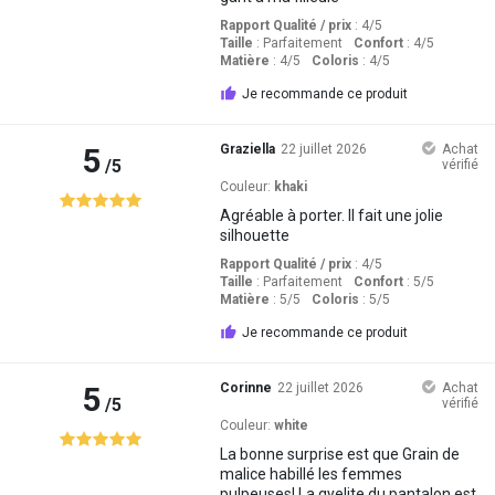
Rapport Qualité / prix
: 4
/5
Taille
:
Parfaitement
Confort
: 4
/5
Matière
: 4
/5
Coloris
: 4
/5
Je recommande ce produit
5
Graziella
22 juillet 2026
Achat
/5
vérifié
Couleur:
khaki
Agréable à porter. Il fait une jolie
silhouette
Rapport Qualité / prix
: 4
/5
Taille
:
Parfaitement
Confort
: 5
/5
Matière
: 5
/5
Coloris
: 5
/5
Je recommande ce produit
5
Corinne
22 juillet 2026
Achat
/5
vérifié
Couleur:
white
La bonne surprise est que Grain de
malice habillé les femmes
pulpeuses! La.qyelite du pantalon est