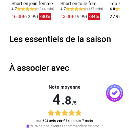
Short en jean femme
Short en toile femme
4.7
(244 avis)
4.7
(467 avis)
4.8
16.00€
22.99€
-30%
13.00€
19.99€
-34%
27.99€
Les essentiels de la saison
À associer avec
Note moyenne
4
.8
/5
sur
604 avis vérifiés
depuis 7 mois
91% de nos clients recommandent ce produit