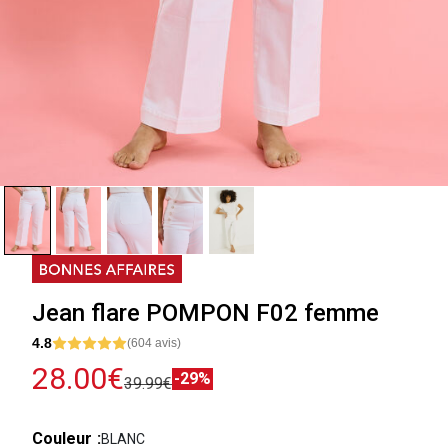
Jean flare POMPON F02 femme
4.8
(604 avis)
28.00€
-29%
39.99€
Couleur
BLANC