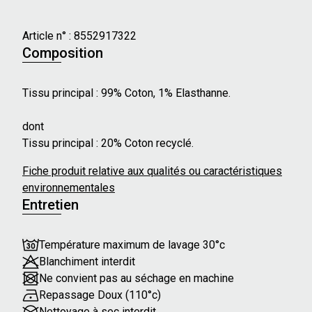
- Forme : Flare
- Taille : Haute
Article n° :
8552917322
- Fermeture zippée derrière les boutons à gauche
Composition
- Boutons décoratifs sur le devant
- Poches plaquées à l'arrière
Tissu principal : 99% Coton, 1% Elasthanne.
- Taille élastiquée
dont
Nos mannequins mesurent en moyenne 175 cm et
Tissu principal : 20% Coton recyclé.
portent une taille 36 ou 46.
Fiche produit relative aux qualités ou caractéristiques
environnementales
Entretien
Température maximum de lavage 30°c
Blanchiment interdit
Ne convient pas au séchage en machine
Repassage Doux (110°c)
Nettoyage à sec interdit