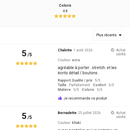
Coloris
4.8
Plus récents
5
Chalotte
1 août 2026
Achat
/5
vérifié
Couleur:
ecru
agréable à porter . stretch. et les
écrits détail / boutons .
Rapport Qualité / prix
: 5
/5
Taille
:
Parfaitement
Confort
: 5
/5
Matière
: 5
/5
Coloris
: 5
/5
Je recommande ce produit
5
Bernadette
25 juillet 2026
Achat
/5
vérifié
Couleur:
khaki