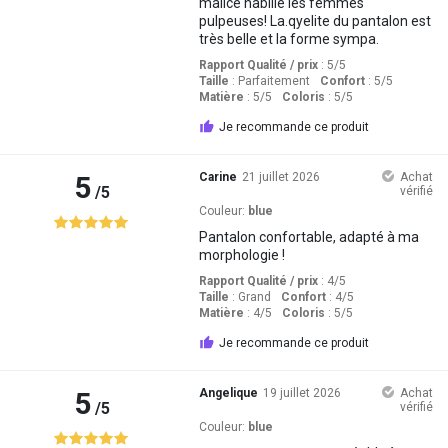
malice habillé les femmes
pulpeuses! La.qyelite du pantalon est
très belle et la forme sympa.
Rapport Qualité / prix
: 5
/5
Taille
:
Parfaitement
Confort
: 5
/5
Matière
: 5
/5
Coloris
: 5
/5
Je recommande ce produit
5
Carine
21 juillet 2026
Achat
/5
vérifié
Couleur:
blue
Pantalon confortable, adapté à ma
morphologie !
Rapport Qualité / prix
: 4
/5
Taille
:
Grand
Confort
: 4
/5
Matière
: 4
/5
Coloris
: 5
/5
Je recommande ce produit
5
Angelique
19 juillet 2026
Achat
/5
vérifié
Couleur:
blue