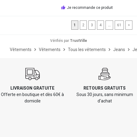
Je recommande ce produit
1
2
3
4
...
61
>
Vérifiés par
TrustVille
Vêtements
Vêtements
Tous les vêtements
Jeans
Je
LIVRAISON GRATUITE
RETOURS GRATUITS
Offerte en boutique et dès 60€ à
Sous 30 jours, sans minimum
domicile
d'achat