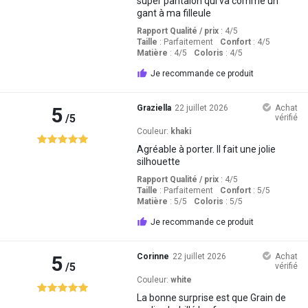
super pantalon qui va comme un
gant à ma filleule
Rapport Qualité / prix
: 4
/5
Taille
:
Parfaitement
Confort
: 4
/5
Matière
: 4
/5
Coloris
: 4
/5
Je recommande ce produit
5
Graziella
22 juillet 2026
Achat
/5
vérifié
Couleur:
khaki
Agréable à porter. Il fait une jolie
silhouette
Rapport Qualité / prix
: 4
/5
Taille
:
Parfaitement
Confort
: 5
/5
Matière
: 5
/5
Coloris
: 5
/5
Je recommande ce produit
5
Corinne
22 juillet 2026
Achat
/5
vérifié
Couleur:
white
La bonne surprise est que Grain de