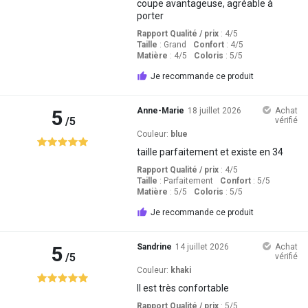
coupe avantageuse, agréable à
porter
Rapport Qualité / prix
: 4
/5
Taille
:
Grand
Confort
: 4
/5
Matière
: 4
/5
Coloris
: 5
/5
Je recommande ce produit
5
Anne-Marie
18 juillet 2026
Achat
/5
vérifié
Couleur:
blue
taille parfaitement et existe en 34
Rapport Qualité / prix
: 4
/5
Taille
:
Parfaitement
Confort
: 5
/5
Matière
: 5
/5
Coloris
: 5
/5
Je recommande ce produit
5
Sandrine
14 juillet 2026
Achat
/5
vérifié
Couleur:
khaki
Il est très confortable
Rapport Qualité / prix
: 5
/5