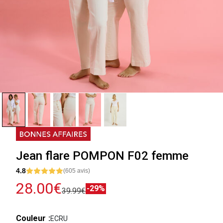
Jean flare POMPON F02 femme
4.8
(605 avis)
28.00€
-29%
39.99€
Couleur
ECRU