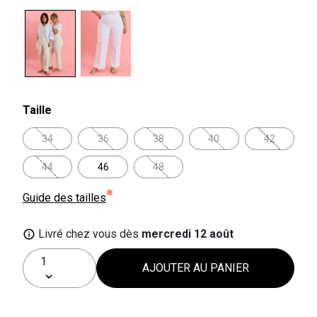
selected
Taille
34
36
38
40
42
44
46
48
Guide des tailles
Livré chez vous dès
mercredi 12 août
AJOUTER AU PANIER