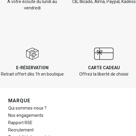
À votre écoute du lundi au
CB, Illicado, Alma, Paypal, Kadéos
vendredi
E-RÉSERVATION
CARTE CADEAU
Retrait offert dès 1h en boutique
Offrez la liberté de choisir
Navigation de pied de page
MARQUE
Qui sommes-nous ?
Nos engagements
Rapport RSE
Recrutement