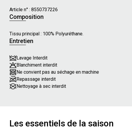
- Largeur : 3 cm
- Clous métalliques décoratifs
Article n° :
8550737226
- Ajustable avec des trous perforés
Composition
Tissu principal : 100% Polyuréthane.
Entretien
Lavage Interdit
Blanchiment interdit
Ne convient pas au séchage en machine
Repassage interdit
Nettoyage à sec interdit
Les essentiels de la saison