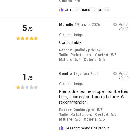
Coloris
: 4
/5
Je recommande ce produit
5
Murielle
19 janvier 2026
Achat
/5
vérifié
Couleur:
beige
Confortable
Rapport Qualité / prix
: 5
/5
Taille
:
Parfaitement
Confort
: 5
/5
Matière
: 5
/5
Coloris
: 5
/5
1
Ginette
17 janvier 2026
Achat
/5
vérifié
Couleur:
beige
Rien à dire bonne coupe il tombe très
bien, il correspond bien à la taille. À
recommander.
Rapport Qualité / prix
: 5
/5
Taille
:
Parfaitement
Confort
: 5
/5
Matière
: 5
/5
Coloris
: 5
/5
Je recommande ce produit