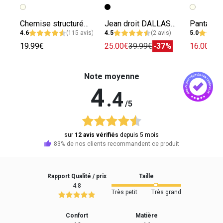
Chemise structurée femme
Jean droit DALLAS femme
4.6
(115 avis)
4.5
(2 avis)
5.0
19.99€
25.00€
39.99€
-37%
16.00€
24
Note moyenne
4
.4
/5
sur
12 avis vérifiés
depuis 5 mois
83% de nos clients recommandent ce produit
Rapport Qualité / prix
Taille
4.8
Très petit
Très grand
Confort
Matière