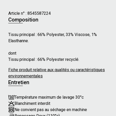
Caractéristiques principales :
- Taille : Standard
Article n° :
8545587224
- Motif à carreaux
Composition
- Coupe évasée
- Poches avant latérales
Tissu principal : 66% Polyester, 33% Viscose, 1%
- Poches arrière boutonnées
Elasthanne.
- Passants de ceinture
dont
Ce pantalon fait partie d'un ensemble. Complétez votre
Tissu principal : 66% Polyester recyclé.
look avec la veste H25JINGLE.V BEIGE !
Fiche produit relative aux qualités ou caractéristiques
Nos mannequins mesurent en moyenne 175 cm et
environnementales
portent une taille 36 ou 46.
Entretien
Température maximum de lavage 30°c
Blanchiment interdit
Ne convient pas au séchage en machine
Repassage Doux (110°c)