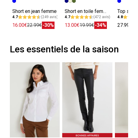
Short en jean femme
Short en toile femme
4.7
(249 avis)
4.7
(472 avis)
4.8
16.00€
22.99€
-30%
13.00€
19.99€
-34%
27.99€
Les essentiels de la saison