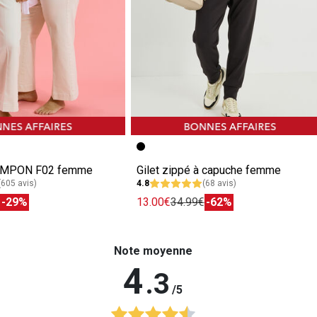
POMPON F02 femme
Gilet zippé à capuche femme
(605 avis)
4.8
(68 avis)
€
-29%
13.00€
34.99€
-62%
Note moyenne
4
.3
/5