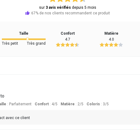
sur
3 avis vérifiés
depuis 5 mois
67% de nos clients recommandent ce produit
Taille
Confort
Matière
4.7
4.0
Très petit
Très grand
oto
ille
:
Parfaitement
Confort
: 4
/5
Matière
: 2
/5
Coloris
: 3
/5
act avec ce client