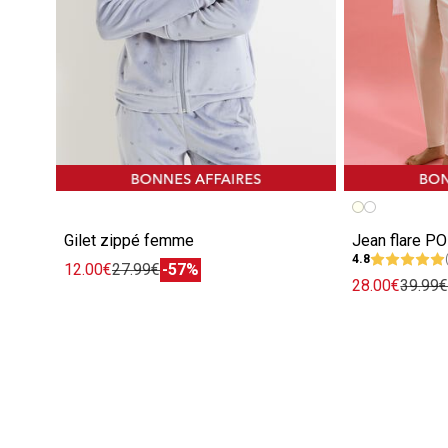
Gilet zippé femme
Jean flare 
4.8
12.00€
27.99€
-57%
28.00€
39.99