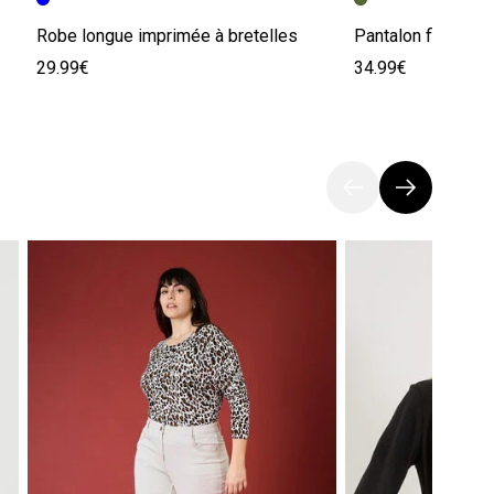
Robe longue imprimée à bretelles
Pantalon fluide b
29.99€
34.99€