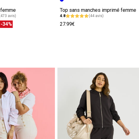
e femme
Top sans manches imprimé femme
(473 avis)
4.8
(44 avis)
€
-34%
27.99€