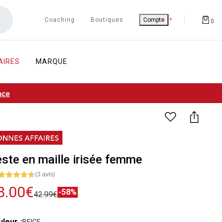
Coaching
Boutiques
Compte
0
AIRES
MARQUE
nce
ste en maille irisée femme
(3 avis)
8.00€
-58%
42.99€
uleur