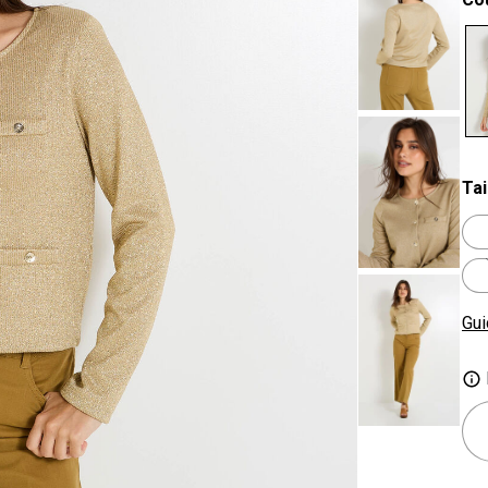
se
Tai
Gui