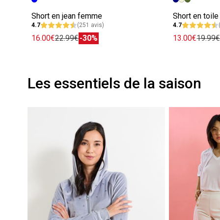
Short en jean femme
Short en toil
4.7
(251 avis)
4.7
16.00€
22.99€
-30%
13.00€
19.99
Les essentiels de la saison