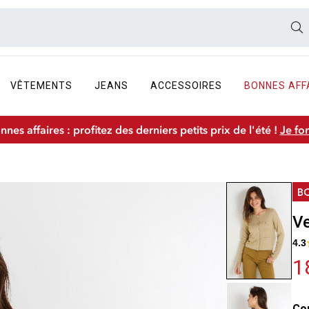
VÊTEMENTS
JEANS
ACCESSOIRES
BONNES AFF
nnes affaires : profitez des derniers petits prix de l'été !
Je fo
Ve
4.3
1
Co