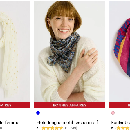
e
Image précédente
Image suivante
Image pr
Image su
ante femme
Etole longue motif cachemire femme
Foulard 
s)
5.0
(19 avis)
5.0