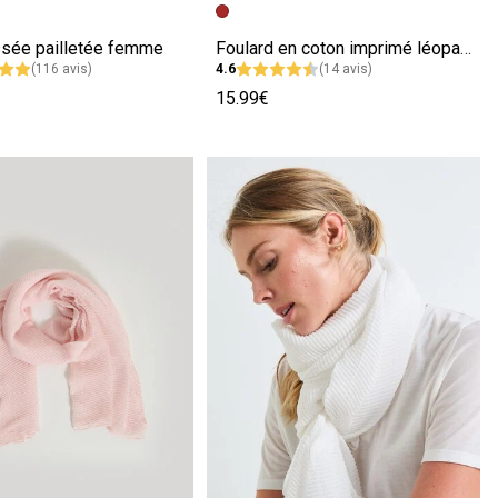
écédente
ivante
Image précédente
Image suivante
issée pailletée femme
Foulard en coton imprimé léopard femme
(116 avis)
4.6
(14 avis)
15.99€