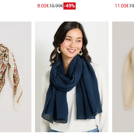
8.00€
15.99€
-49%
11.00€
19