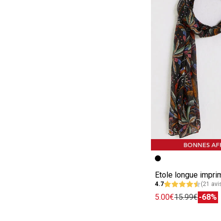
Image précédent
Image suivante
Etole longue impr
4.7
(21 avi
5.00€
15.99€
-68%