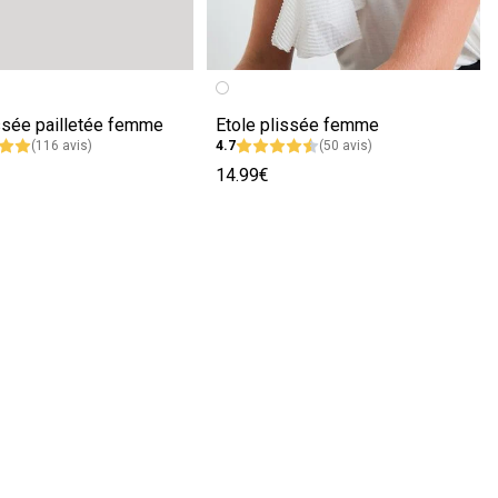
écédente
ivante
Image précédente
Image suivante
issée pailletée femme
Etole plissée femme
(116 avis)
4.7
(50 avis)
14.99€