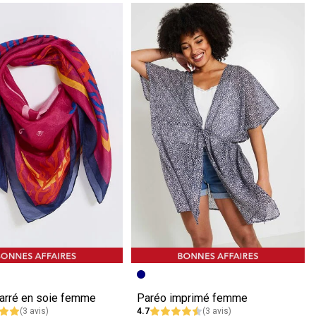
écédente
ivante
Image précédente
Image suivante
carré en soie femme
Paréo imprimé femme
(3 avis)
4.7
(3 avis)