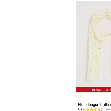
Image précédent
Image suivante
Etole longue brill
4.7
(25 avi