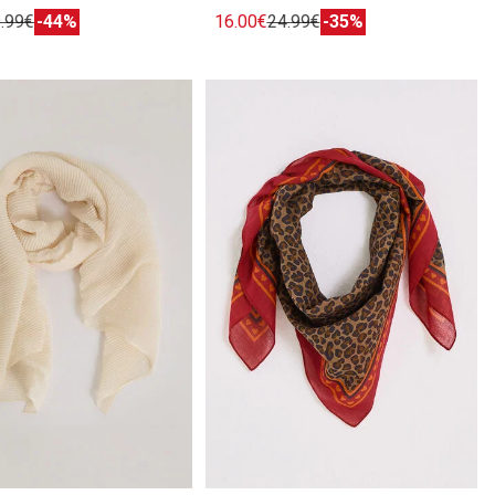
.99€
-44%
16.00€
24.99€
-35%