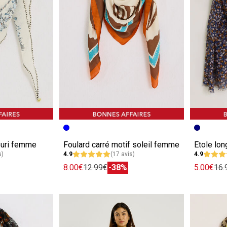
e
Image précédente
Image suivante
Image pr
Image su
euri femme
Foulard carré motif soleil femme
s)
4.9
(17 avis)
4.9
8.00€
12.99€
-38%
5.00€
16.