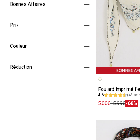
Bonnes Affaires
Prix
Couleur
Réduction
Image précédent
Image suivante
Foulard imprimé fl
4.6
(48 avi
5.00€
15.99€
-68%