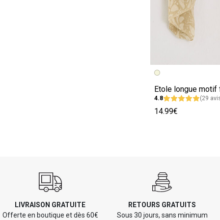
Image précédent
Image suivante
4.8
(29 avi
14.99€
LIVRAISON GRATUITE
RETOURS GRATUITS
Offerte en boutique et dès 60€
Sous 30 jours, sans minimum