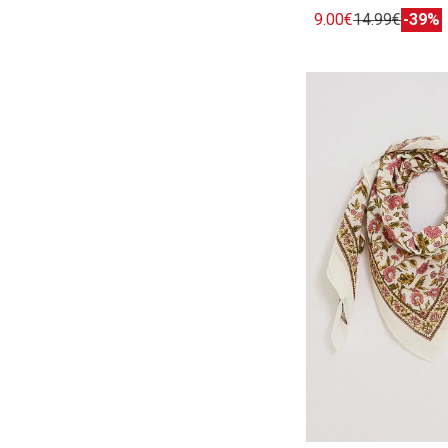
9.00€
14.99€
-39%