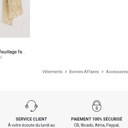
e
Etole longue motif feuillage femme
s)
Vêtements
Bonnes Affaires
Accessoire
SERVICE CLIENT
PAIEMENT 100% SÉCURISÉ
À votre écoute du lundi au
CB, Illicado, Alma, Paypal,