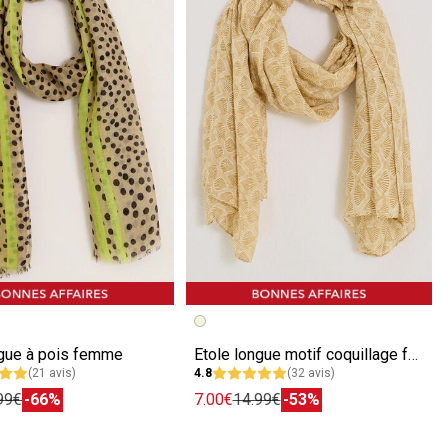
écédente
ivante
Image précédente
Image suivante
ngue à pois femme
Etole longue motif coquillage femme
(21 avis)
4.8
(32 avis)
99€
-66%
7.00€
14.99€
-53%