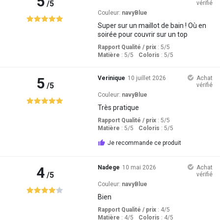
5
/5
vérifié
Couleur:
navyBlue
Super sur un maillot de bain ! Où en
soirée pour couvrir sur un top
Rapport Qualité / prix
: 5
/5
Matière
: 5
/5
Coloris
: 5
/5
5
Verinique
10 juillet 2026
Achat
/5
vérifié
Couleur:
navyBlue
Très pratique
Rapport Qualité / prix
: 5
/5
Matière
: 5
/5
Coloris
: 5
/5
Je recommande ce produit
4
Nadege
10 mai 2026
Achat
/5
vérifié
Couleur:
navyBlue
Bien
Rapport Qualité / prix
: 4
/5
Matière
: 4
/5
Coloris
: 4
/5