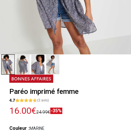
Paréo imprimé femme
4.7
(3 avis)
16.00€
-35%
24.99€
Couleur
MARINE