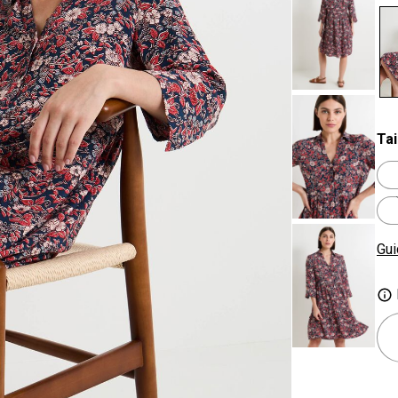
se
Tai
Gui