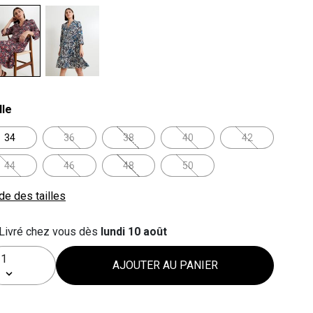
lected
lle
34
36
38
40
42
44
46
48
50
de des tailles
Livré chez vous dès
lundi 10 août
AJOUTER AU PANIER