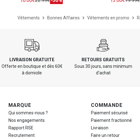
16.00€
22.99€
-30%
13.00€
19.99
Vêtements
Bonnes Affaires
Vêtements en promo
R
LIVRAISON GRATUITE
RETOURS GRATUITS
Offerte en boutique et dès 60€
Sous 30 jours, sans minimum
à domicile
d'achat
Navigation de pied de page
MARQUE
COMMANDE
Qui sommes-nous ?
Paiement sécurisé
Nos engagements
Paiement fractionné
Rapport RSE
Livraison
Recrutement
Faire un retour