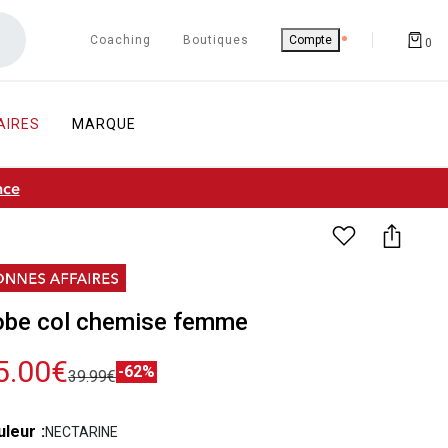
Coaching
Boutiques
Compte
0
AIRES
MARQUE
nce
obe col chemise femme
5.00€
-62%
39.99€
uleur
NECTARINE