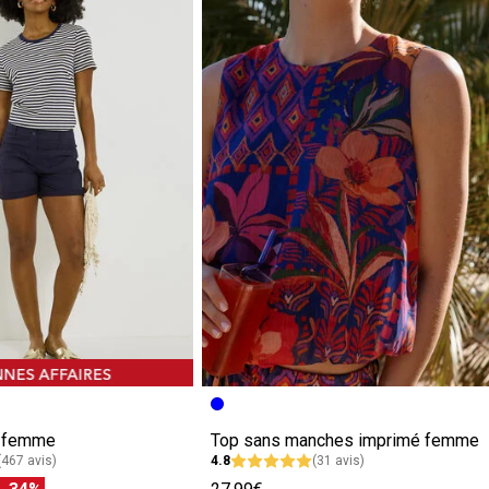
e femme
Top sans manches imprimé femme
(467 avis)
4.8
(31 avis)