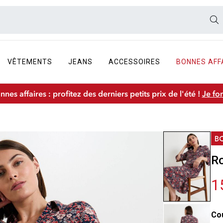
VÊTEMENTS
JEANS
ACCESSOIRES
BONNES AFF
nnes affaires : profitez des derniers petits prix de l'été !
Je fo
R
1
Co