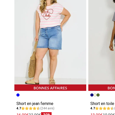
Short en jean femme
Short en toil
4.7
(244 avis)
4.7