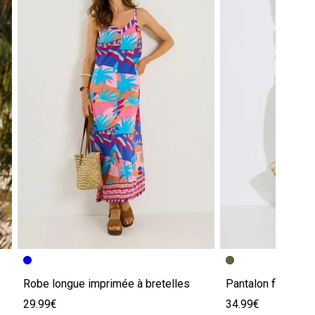
Robe longue imprimée à bretelles
Pantalon fluide b
29.99€
34.99€