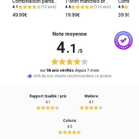
Combinaison pantalon habillée femme
T-shirt manches broderie anglaise femme
4.1
(10 avis)
4.6
(110 avis)
4.5
49.99€
19.99€
39.99€
Note moyenne
4
.1
/5
sur
58 avis vérifiés
depuis 7 mois
60% de nos clients recommandent ce produit
Rapport Qualité / prix
Matière
4.1
4.1
Coloris
4.5