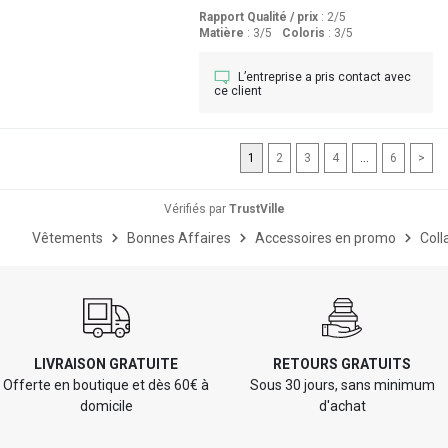
Rapport Qualité / prix
: 2
/5
Matière
: 3
/5
Coloris
: 3
/5
L’entreprise a pris contact avec
ce client
1
2
3
4
...
6
>
Vérifiés par
TrustVille
Vêtements
Bonnes Affaires
Accessoires en promo
Coll
LIVRAISON GRATUITE
RETOURS GRATUITS
Offerte en boutique et dès 60€ à
Sous 30 jours, sans minimum
domicile
d'achat