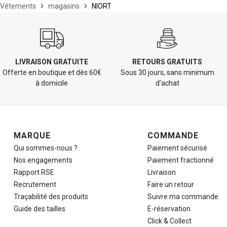
Vêtements
magasins
NIORT
LIVRAISON GRATUITE
RETOURS GRATUITS
Offerte en boutique et dès 60€
Sous 30 jours, sans minimum
à domicile
d'achat
Navigation de pied de page
MARQUE
COMMANDE
Qui sommes-nous ?
Paiement sécurisé
Nos engagements
Paiement fractionné
Rapport RSE
Livraison
Recrutement
Faire un retour
Traçabilité des produits
Suivre ma commande
Guide des tailles
E-réservation
Click & Collect