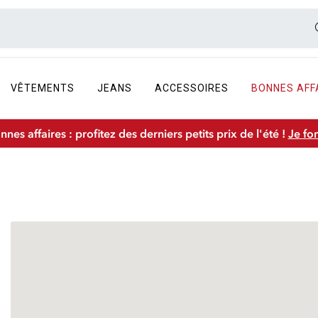
VÊTEMENTS
JEANS
ACCESSOIRES
BONNES AFF
nnes affaires : profitez des derniers petits prix de l'été !
Je fo