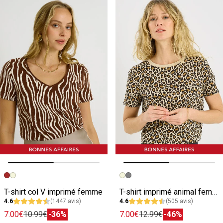
Image précédente
Image suivante
Image précédente
Image suivante
T-shirt col V imprimé femme
T-shirt imprimé animal femme
4.6
(1447 avis)
4.6
(505 avis)
7.00€
10.99€
-36%
7.00€
12.99€
-46%