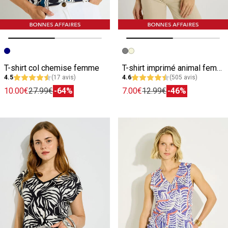
Image précédente
Image suivante
Image précédente
Image suivante
T-shirt col chemise femme
T-shirt imprimé animal femme
4.5
(17 avis)
4.6
(505 avis)
10.00€
27.99€
-64%
7.00€
12.99€
-46%