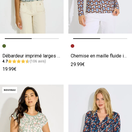
Image précédente
Image suivante
Image précédente
Image suivante
Débardeur imprimé larges bretelles femme
Chemise en maille fluide imprimée femme
4.7
(106 avis)
29.99€
19.99€