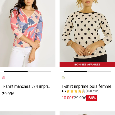
Image précédente
Image suivante
Image précédente
Image suivante
T-shirt manches 3/4 imprimé femme
T-shirt imprimé pois femme
4.7
(158 avis)
29.99€
10.00€
29.99€
-66%