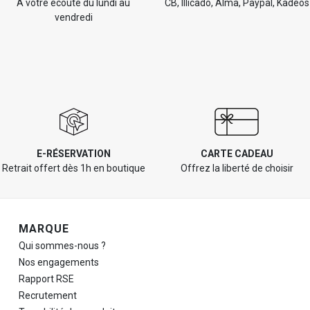
À votre écoute du lundi au
CB, Illicado, Alma, Paypal, Kadéos
vendredi
E-RÉSERVATION
CARTE CADEAU
Retrait offert dès 1h en boutique
Offrez la liberté de choisir
Navigation de pied de page
MARQUE
Qui sommes-nous ?
Nos engagements
Rapport RSE
Recrutement