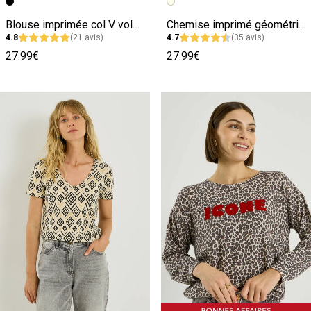
Image précédente
Image suivante
Image précédente
Image suivante
Blouse imprimée col V volanté femme
Chemise imprimé géométrique femme
4.8
(21 avis)
4.7
(35 avis)
27.99€
27.99€