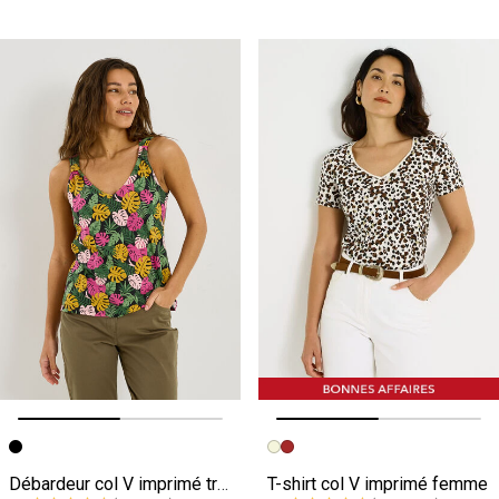
Image précédente
Image suivante
Image précédente
Image suivante
Débardeur col V imprimé tropical femme
T-shirt col V imprimé femme