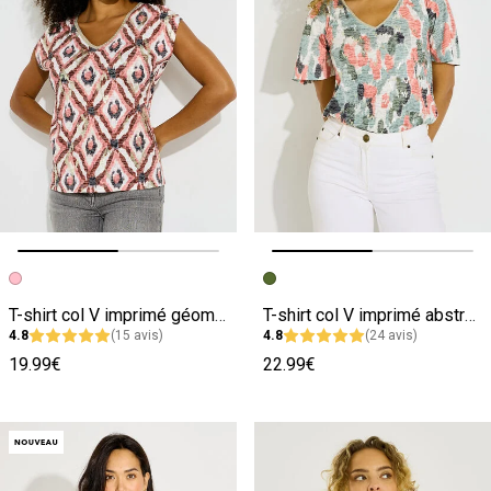
Image précédente
Image suivante
Image précédente
Image suivante
T-shirt col V imprimé géométrique femme
T-shirt col V imprimé abstrait femme
4.8
(15 avis)
4.8
(24 avis)
19.99€
22.99€