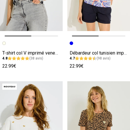
Image précédente
Image suivante
Image précédente
Image suivante
T-shirt col V imprimé venezia femme
Débardeur col tunisien imprimé femme
4.8
(38 avis)
4.7
(98 avis)
22.99€
22.99€