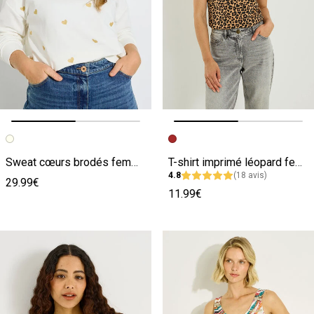
Image précédente
Image suivante
Image précédente
Image suivante
Sweat cœurs brodés femme
T-shirt imprimé léopard femme
4.8
(18 avis)
29.99€
11.99€