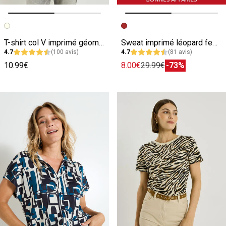
Image précédente
Image suivante
Image précédente
Image suivante
T-shirt col V imprimé géométrique femme
Sweat imprimé léopard femme
4.7
(100 avis)
4.7
(81 avis)
10.99€
8.00€
29.99€
-73%