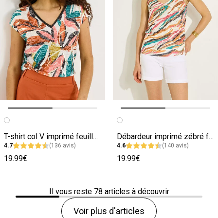
Image précédente
Image suivante
Image précédente
Image suivante
T-shirt col V imprimé feuillage femme
Débardeur imprimé zébré femme
4.7
(136 avis)
4.6
(140 avis)
19.99€
19.99€
Il vous reste
78
articles à découvrir
Voir plus d'articles