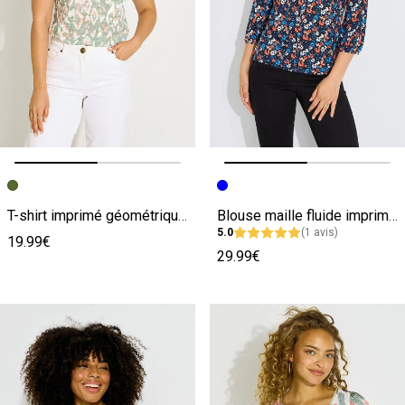
Image précédente
Image suivante
Image précédente
Image suivante
T-shirt imprimé géométrique femme
Blouse maille fluide imprimée femme
5.0
(1 avis)
19.99€
29.99€