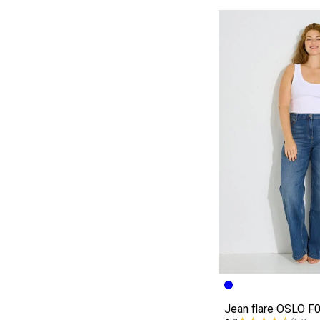
Image précédent
Image suivante
Jean flare OSLO 