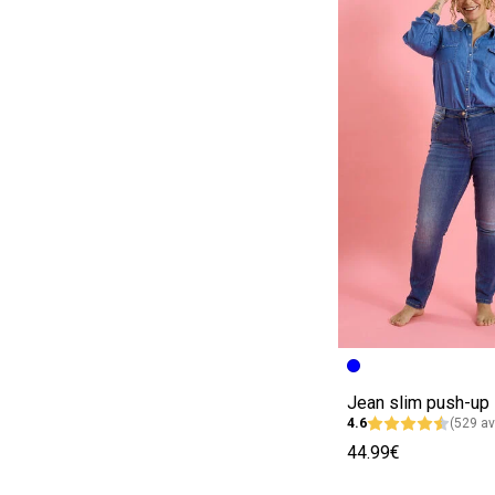
Image précédent
Image suivante
4.6
(529 av
44.99€