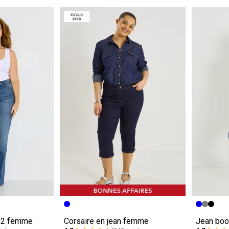
e
Image précédente
Image suivante
Image pr
Image su
F02 femme
Corsaire en jean femme