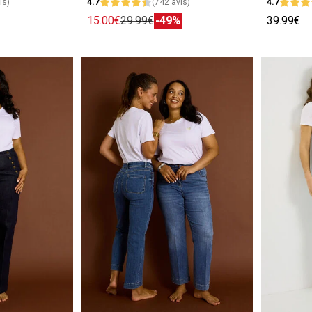
is)
4.7
(742 avis)
4.7
15.00€
29.99€
-49%
39.99€