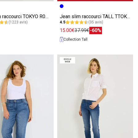
écédente
ivante
Image précédente
Image suivante
Jean slim raccourci TOKYO R01 femme
Jean slim raccourci TALL TTOKYO R01
(1223 avis)
4.5
(35 avis)
15.00€
37.99€
-60%
Collection Tall