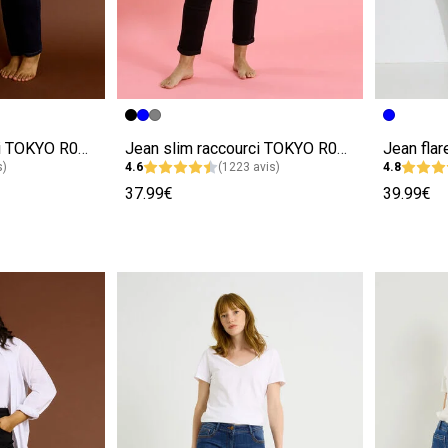
e
Image précédente
Image suivante
Image pr
Image su
Jean slim raccourci TOKYO R01 femme
Jean slim raccourci TOKYO R01 femme
s)
4.6
(1223 avis)
4.8
37.99€
39.99€