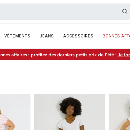
VÊTEMENTS
JEANS
ACCESSOIRES
BONNES AFF
nnes affaires : profitez des derniers petits prix de l'été !
Je fo