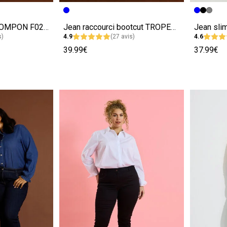
e
Image précédente
Image suivante
Image pr
Image su
Jean flare à pont POMPON F02 femme
Jean raccourci bootcut TROPEZ RB02 femme
s)
4.9
(27 avis)
4.6
39.99€
37.99€