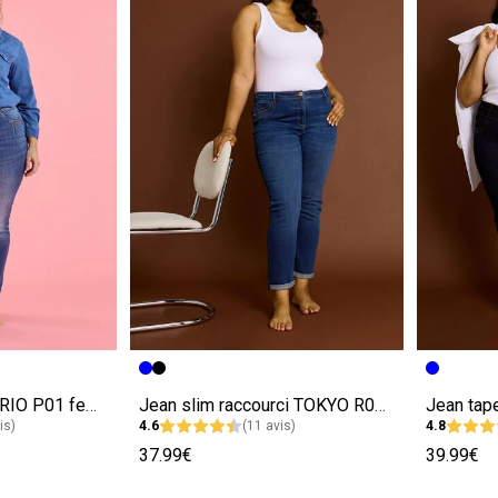
e
Image précédente
Image suivante
Image pr
Image su
Jean slim push-up RIO P01 femme
Jean slim raccourci TOKYO R01 femme
is)
4.6
(11 avis)
4.8
37.99€
39.99€