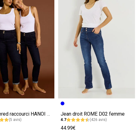
écédente
ivante
Image précédente
Image suivante
Jean tapered raccourci HANOI R02 femme
Jean droit ROME D02 femme
(5 avis)
4.7
(426 avis)
44.99€