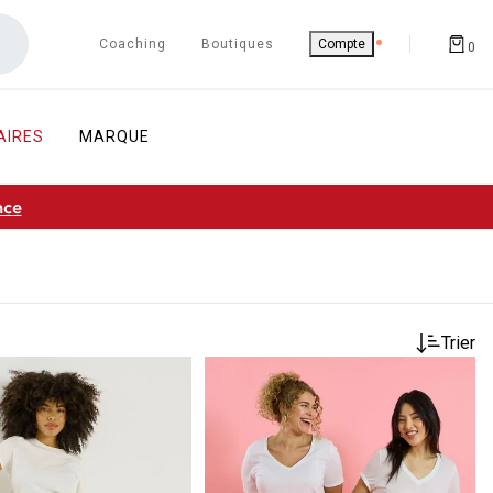
Coaching
Boutiques
Compte
0
AIRES
MARQUE
nce
Trier