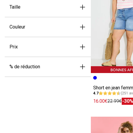
Taille
Couleur
Prix
% de réduction
Image précédent
Image suivante
Short en jean fem
4.7
(251 av
16.00€
22.99€
-30