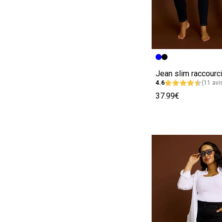
Image précédent
Image suivante
4.6
(11 avi
37.99€