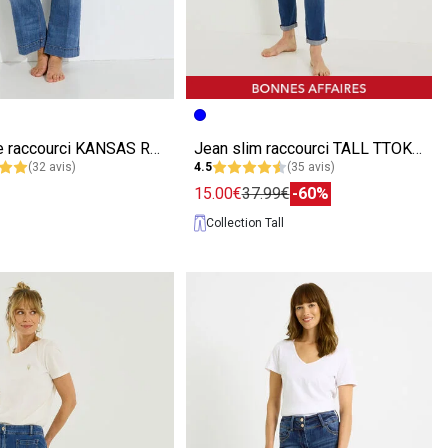
écédente
ivante
Image précédente
Image suivante
Jean flare raccourci KANSAS RF02 femme
Jean slim raccourci TALL TTOKYO R01
(32 avis)
4.5
(35 avis)
15.00€
37.99€
-60%
Collection Tall