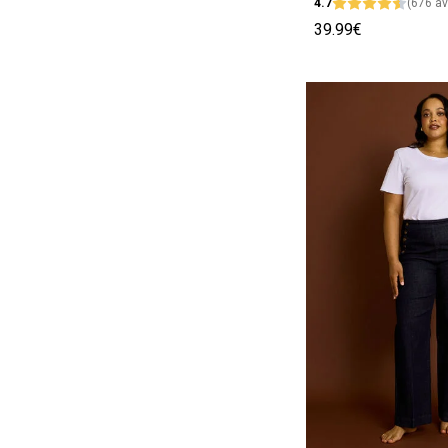
4.7
(676 av
39.99€