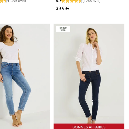
(1496 avis)
4.7
(1265 avis)
39.99€