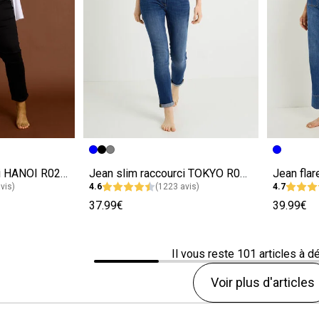
e
Image précédente
Image suivante
Image pr
Image su
Jean slim raccourci HANOI R02 femme
Jean slim raccourci TOKYO R01 femme
vis)
4.6
(1223 avis)
4.7
37.99€
39.99€
Il vous reste
101
articles à d
Voir plus d'articles