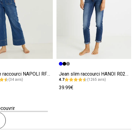
écédente
ivante
Image précédente
Image suivante
Jean flare raccourci NAPOLI RF02 femme
Jean slim raccourci HANOI R02 femme
(34 avis)
4.7
(1265 avis)
39.99€
écouvrir