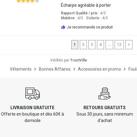
Écharpe agréable à porter
Rapport Qualité / prix
: 4
/5
Matière
: 4
/5
Coloris
: 4
/5
Je recommande ce produit
1
2
3
4
...
12
>
Vérifiés par
TrustVille
Vêtements
Bonnes Affaires
Accessoires en promo
Foul
LIVRAISON GRATUITE
RETOURS GRATUITS
Offerte en boutique et dès 60€ à
Sous 30 jours, sans minimum
domicile
d'achat