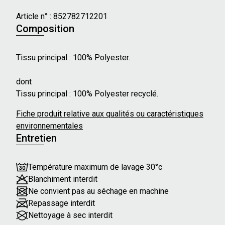
Caractéristiques principales :
- Dimensions : Longueur : 180 cm - Largeur : 100 cm
Article n° :
852782712201
- Paillettes
Composition
Tissu principal : 100% Polyester.
Valable pour les coloris suivants : Ecru, Rose et
Fuchsia
dont
Tissu principal : 100% Polyester recyclé.
Fiche produit relative aux qualités ou caractéristiques
environnementales
Entretien
Température maximum de lavage 30°c
Blanchiment interdit
Ne convient pas au séchage en machine
Repassage interdit
Nettoyage à sec interdit