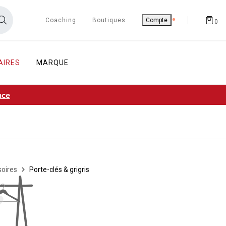
Coaching
Boutiques
Compte
0
AIRES
MARQUE
nce
soires
Porte-clés & grigris