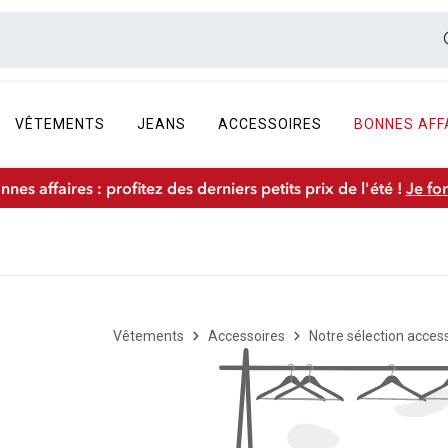
VÊTEMENTS
JEANS
ACCESSOIRES
BONNES AFF
nnes affaires : profitez des derniers petits prix de l'été !
Je fo
Vêtements
Accessoires
Notre sélection acces