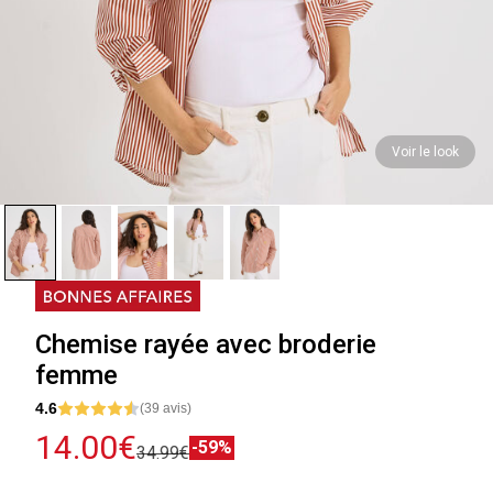
Voir le look
Chemise rayée avec broderie
femme
4.6
(39 avis)
14.00€
-59%
34.99€