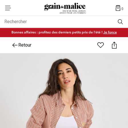
0
Rechercher
Bonnes affaires : profitez des derniers petits prix de l'été !
Je fonce
Retour