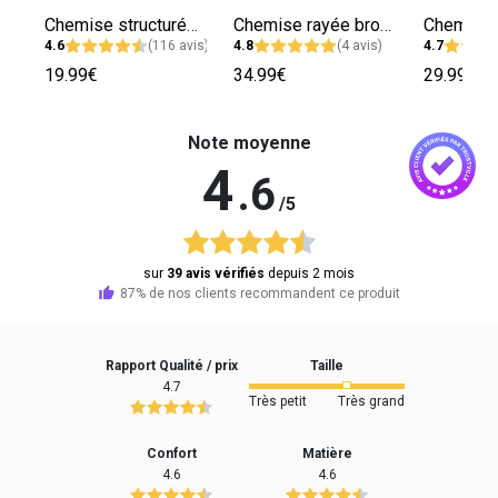
Chemise structurée femme
Chemise rayée broderie papaye femme
4.6
(116 avis)
4.8
(4 avis)
4.7
19.99€
34.99€
29.99€
Note moyenne
4
.6
/5
sur
39 avis vérifiés
depuis 2 mois
87% de nos clients recommandent ce produit
Rapport Qualité / prix
Taille
4.7
Très petit
Très grand
Confort
Matière
4.6
4.6