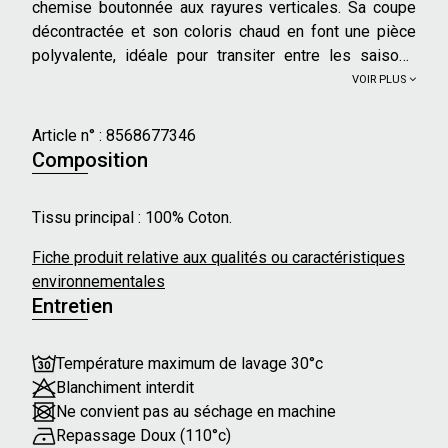
chemise boutonnée aux rayures verticales. Sa coupe
décontractée et son coloris chaud en font une pièce
polyvalente, idéale pour transiter entre les saisons
avec élégance.
VOIR PLUS
Caractéristiques principales :
Article n° :
8568677346
- Longueur de manches : Longues
Composition
- Forme du col : Chemise
- Boutonnée sur l'avant
Tissu principal : 100% Coton.
- Broderie sur poche poitrine
- Poignets boutonnés ajustés
Fiche produit relative aux qualités ou caractéristiques
- Pli d'aisance au dos pour un tombé parfait
environnementales
Entretien
Notre mannequin mesure 172 cm et porte une taille 36.
Température maximum de lavage 30°c
Blanchiment interdit
Ne convient pas au séchage en machine
Repassage Doux (110°c)