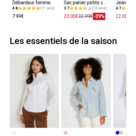
Débardeur femme
Sac panier petits coquillages femme
4.8
(17 avis)
3.7
(16 avis)
4.7
7.99€
20.00€
32.99€
-39%
22.00€
39
Les essentiels de la saison