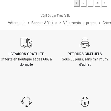
1
2
3
4
>
Vérifiés par
TrustVille
Vêtements
Bonnes Affaires
Vêtements en promo
Chemi
LIVRAISON GRATUITE
RETOURS GRATUITS
Offerte en boutique et dès 60€ à
Sous 30 jours, sans minimum
domicile
d'achat