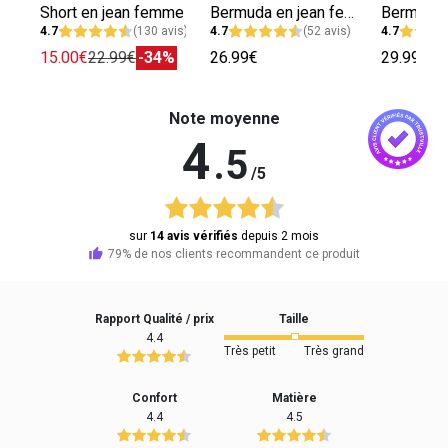
Short en jean femme
Bermuda en jean femme
4.7
(130 avis)
4.7
(52 avis)
4.7
15.00€
22.99€
-34%
26.99€
29.99€
Note moyenne
4
.5
/5
sur
14 avis vérifiés
depuis 2 mois
79% de nos clients recommandent ce produit
Rapport Qualité / prix
Taille
4.4
Très petit
Très grand
Confort
Matière
4.4
4.5