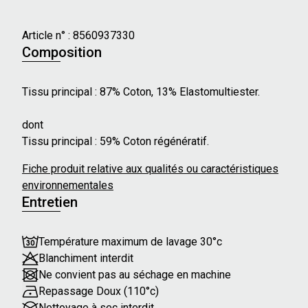
Caractéristiques principales :
- Taille : Standard
Article n° :
8560937330
- Type de fermeture : Bouton
Composition
- Plis à l'avant
- Passants de ceinture
Tissu principal : 87% Coton, 13% Elastomultiester.
- Poches arrière plaquées
- Poches latérales
dont
Tissu principal : 59% Coton régénératif.
Notre mannequin mesure 176 cm et porte une taille 36.
Fiche produit relative aux qualités ou caractéristiques
environnementales
Entretien
Température maximum de lavage 30°c
Blanchiment interdit
Ne convient pas au séchage en machine
Repassage Doux (110°c)
Nettoyage à sec interdit