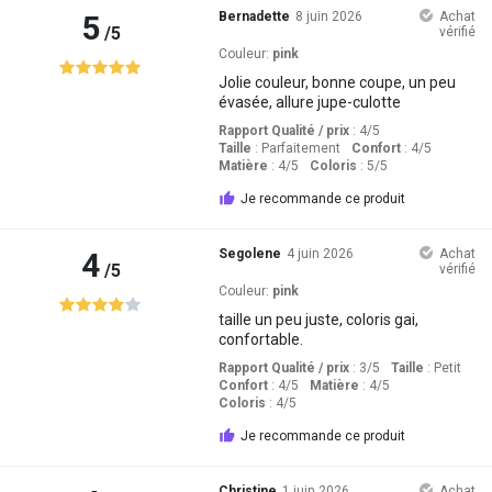
5
Bernadette
8 juin 2026
Achat
/5
vérifié
Couleur:
pink
Jolie couleur, bonne coupe, un peu
évasée, allure jupe-culotte
Rapport Qualité / prix
: 4
/5
Taille
:
Parfaitement
Confort
: 4
/5
Matière
: 4
/5
Coloris
: 5
/5
Je recommande ce produit
4
Segolene
4 juin 2026
Achat
/5
vérifié
Couleur:
pink
taille un peu juste, coloris gai,
confortable.
Rapport Qualité / prix
: 3
/5
Taille
:
Petit
Confort
: 4
/5
Matière
: 4
/5
Coloris
: 4
/5
Je recommande ce produit
Christine
1 juin 2026
Achat