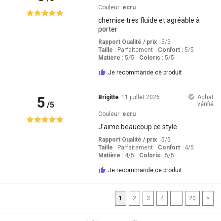
Couleur:
ecru
chemise tres fluide et agréable à
porter
Rapport Qualité / prix
: 5
/5
Taille
:
Parfaitement
Confort
: 5
/5
Matière
: 5
/5
Coloris
: 5
/5
Je recommande ce produit
5
Brigitte
11 juillet 2026
Achat
/5
vérifié
Couleur:
ecru
J'aime beaucoup ce style
Rapport Qualité / prix
: 5
/5
Taille
:
Parfaitement
Confort
: 4
/5
Matière
: 4
/5
Coloris
: 5
/5
Je recommande ce produit
1
2
3
4
...
20
>