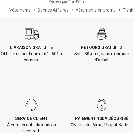
Vérifiés par
TrustVille
Vêtements
Bonnes Affaires
Vêtements en promo
T-shi
LIVRAISON GRATUITE
RETOURS GRATUITS
Offerte en boutique et dès 60€ à
Sous 30 jours, sans minimum
domicile
d'achat
SERVICE CLIENT
PAIEMENT 100% SÉCURISÉ
À votre écoute du lundi au
CB, Illicado, Alma, Paypal, Kadéos
vendredi