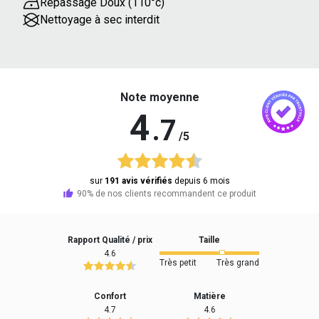
Repassage Doux (110°c)
Nettoyage à sec interdit
Note moyenne
4
.7
/5
sur
191 avis vérifiés
depuis 6 mois
90% de nos clients recommandent ce produit
Rapport Qualité / prix
Taille
4.6
Très petit
Très grand
Confort
Matière
4.7
4.6