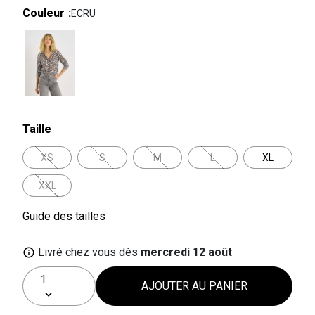
Couleur
ECRU
selected
Taille
XS
S
M
L
XL
XXL
Guide des tailles
Livré chez vous dès
mercredi 12 août
AJOUTER AU PANIER