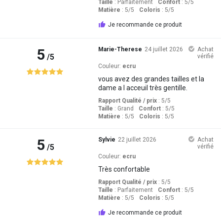
Taille
:
Parfaitement
Confort
: 5
/5
Matière
: 5
/5
Coloris
: 5
/5
Je recommande ce produit
5
Marie-Therese
24 juillet 2026
Achat
/5
vérifié
Couleur:
ecru
vous avez des grandes tailles et la
dame a l acceuil très gentille.
Rapport Qualité / prix
: 5
/5
Taille
:
Grand
Confort
: 5
/5
Matière
: 5
/5
Coloris
: 5
/5
5
Sylvie
22 juillet 2026
Achat
/5
vérifié
Couleur:
ecru
Très confortable
Rapport Qualité / prix
: 5
/5
Taille
:
Parfaitement
Confort
: 5
/5
Matière
: 5
/5
Coloris
: 5
/5
Je recommande ce produit