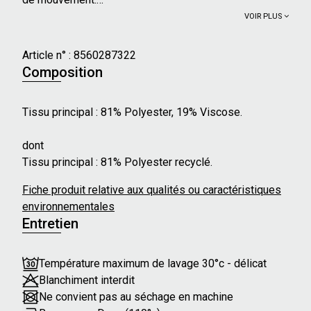
VOIR PLUS
Caractéristiques principales :
- Longueur des manches : Longues
Article n° :
8560287322
- Forme du col : Chemise
Composition
- Imprimé léopard
- Strass
Tissu principal : 81% Polyester, 19% Viscose.
- Maille
dont
Notre mannequin mesure 170 cm et porte une taille S.
Tissu principal : 81% Polyester recyclé.
Fiche produit relative aux qualités ou caractéristiques
environnementales
Entretien
Température maximum de lavage 30°c - délicat
Blanchiment interdit
Ne convient pas au séchage en machine