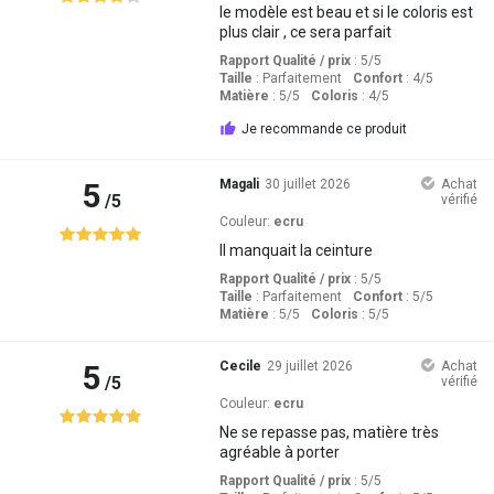
le modèle est beau et si le coloris est
plus clair , ce sera parfait
Rapport Qualité / prix
: 5
/5
Taille
:
Parfaitement
Confort
: 4
/5
Matière
: 5
/5
Coloris
: 4
/5
Je recommande ce produit
5
Magali
30 juillet 2026
Achat
/5
vérifié
Couleur:
ecru
Il manquait la ceinture
Rapport Qualité / prix
: 5
/5
Taille
:
Parfaitement
Confort
: 5
/5
Matière
: 5
/5
Coloris
: 5
/5
5
Cecile
29 juillet 2026
Achat
/5
vérifié
Couleur:
ecru
Ne se repasse pas, matière très
agréable à porter
Rapport Qualité / prix
: 5
/5