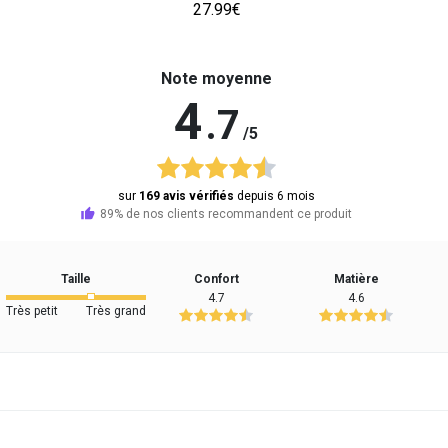
27.99€
Note moyenne
4
.7
/5
sur
169 avis vérifiés
depuis 6 mois
89% de nos clients recommandent ce produit
Taille
Confort
Matière
4.7
4.6
Très petit
Très grand