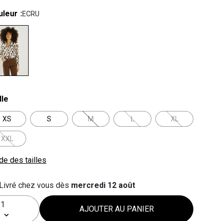
uleur
ECRU
lected
lle
XS
S
M
L
XL
XXL
de des tailles
Livré chez vous dès
mercredi 12 août
AJOUTER AU PANIER