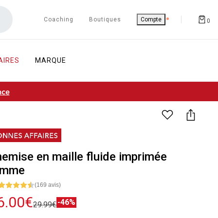
Coaching
Boutiques
Compte
0
AIRES
MARQUE
nce
emise en maille fluide imprimée
emme
(169 avis)
6.00€
-46%
29.99€