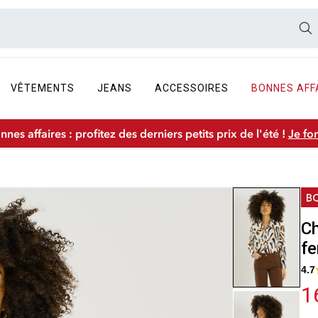
VÊTEMENTS
JEANS
ACCESSOIRES
BONNES AFF
nnes affaires : profitez des derniers petits prix de l'été !
Je fo
Ch
f
4.7
1