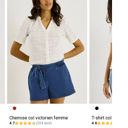
Chemise col victorien femme
T-shirt col rond 
4.7
(204 avis)
4.6
(320 a