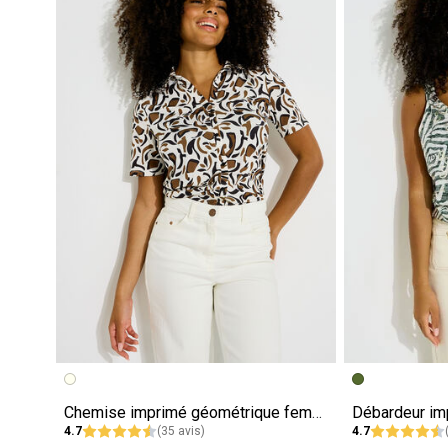
Chemise imprimé géométrique femme
4.7
(35 avis)
4.7