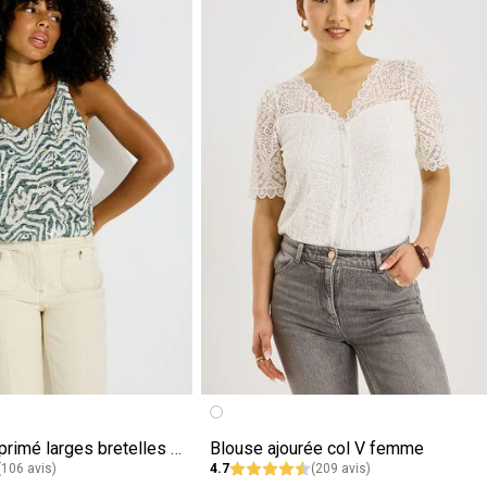
Débardeur imprimé larges bretelles femme
Blouse ajourée col V femme
(106 avis)
4.7
(209 avis)