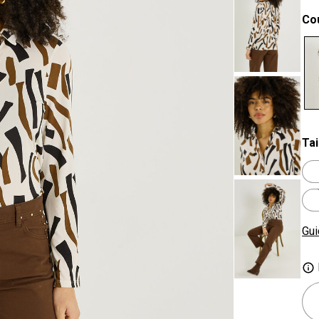
Co
se
Tai
Gui