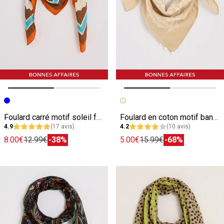
Image précédente
Image suivante
Image précédente
Image suivante
Foulard carré motif soleil femme
Foulard en coton motif bandana femme
4.9
(17 avis)
4.2
(10 avis)
8.00€
12.99€
-38%
5.00€
15.99€
-68%