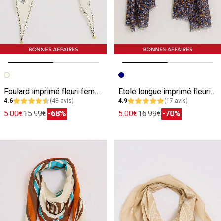
Image précédente
Image suivante
Image précédente
Image suivante
Foulard imprimé fleuri femme
Etole longue imprimé fleuri femme
4.6
(48 avis)
4.9
(17 avis)
5.00€
15.99€
-68%
5.00€
16.99€
-70%