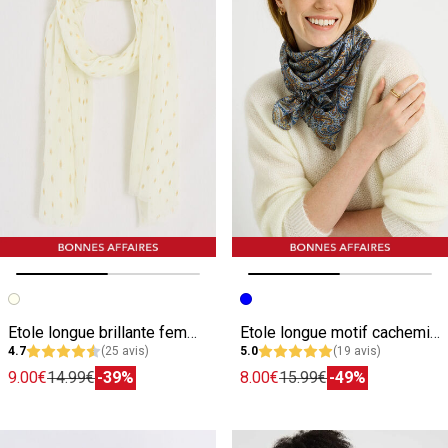
Image précédente
Image suivante
Image précédente
Image suivante
Etole longue brillante femme
Etole longue motif cachemire femme
4.7
(25 avis)
5.0
(19 avis)
9.00€
14.99€
-39%
8.00€
15.99€
-49%