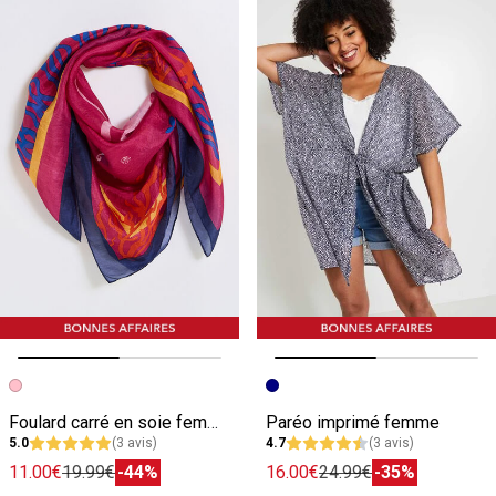
Image précédente
Image suivante
Image précédente
Image suivante
Foulard carré en soie femme
Paréo imprimé femme
5.0
(3 avis)
4.7
(3 avis)
11.00€
19.99€
-44%
16.00€
24.99€
-35%