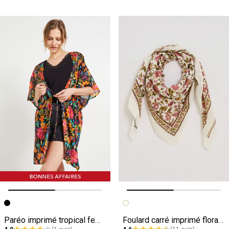
Image précédente
Image suivante
Image précédente
Image suivante
Paréo imprimé tropical femme
Foulard carré imprimé floral femme