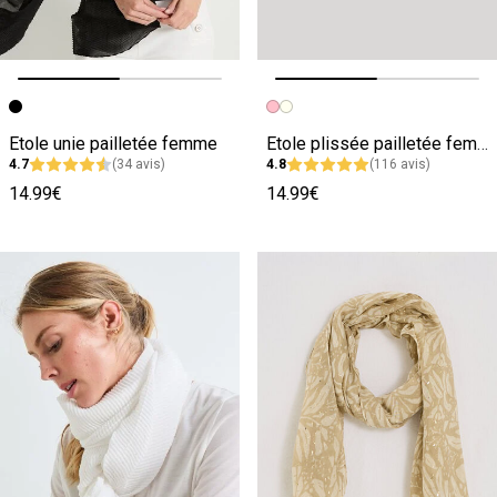
Image précédente
Image suivante
Image précédente
Image suivante
Etole unie pailletée femme
Etole plissée pailletée femme
4.7
(34 avis)
4.8
(116 avis)
14.99€
14.99€