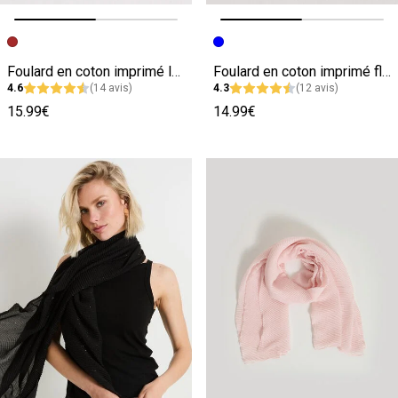
Image précédente
Image suivante
Image précédente
Image suivante
Foulard en coton imprimé léopard femme
Foulard en coton imprimé fleuri femme
4.6
(14 avis)
4.3
(12 avis)
15.99€
14.99€