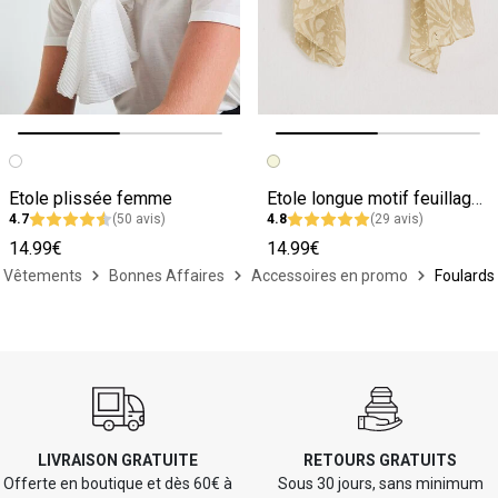
Image précédente
Image suivante
Image précédente
Image suivante
Etole plissée femme
Etole longue motif feuillage femme
4.7
(50 avis)
4.8
(29 avis)
14.99€
14.99€
Vêtements
Bonnes Affaires
Accessoires en promo
Foulards
LIVRAISON GRATUITE
RETOURS GRATUITS
Offerte en boutique et dès 60€ à
Sous 30 jours, sans minimum