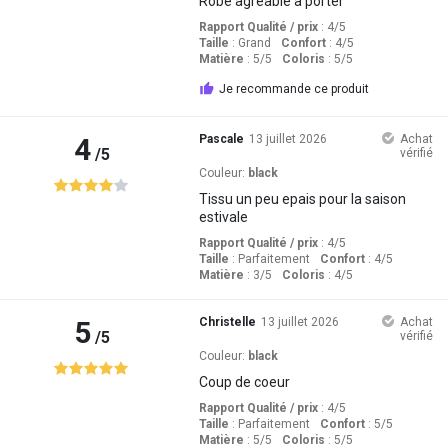
Robe agréable a porter
Rapport Qualité / prix
: 4
/5
Taille
:
Grand
Confort
: 4
/5
Matière
: 5
/5
Coloris
: 5
/5
Je recommande ce produit
4
Pascale
13 juillet 2026
Achat
/5
vérifié
Couleur:
black
Tissu un peu epais pour la saison
estivale
Rapport Qualité / prix
: 4
/5
Taille
:
Parfaitement
Confort
: 4
/5
Matière
: 3
/5
Coloris
: 4
/5
5
Christelle
13 juillet 2026
Achat
/5
vérifié
Couleur:
black
Coup de coeur
Rapport Qualité / prix
: 4
/5
Taille
:
Parfaitement
Confort
: 5
/5
Matière
: 5
/5
Coloris
: 5
/5