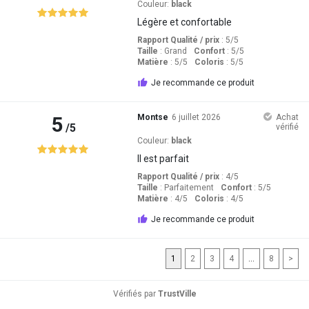
Couleur:
black
Légère et confortable
Rapport Qualité / prix
: 5
/5
Taille
:
Grand
Confort
: 5
/5
Matière
: 5
/5
Coloris
: 5
/5
Je recommande ce produit
5
Montse
6 juillet 2026
Achat
/5
vérifié
Couleur:
black
Il est parfait
Rapport Qualité / prix
: 4
/5
Taille
:
Parfaitement
Confort
: 5
/5
Matière
: 4
/5
Coloris
: 4
/5
Je recommande ce produit
1
2
3
4
...
8
>
Vérifiés par
TrustVille