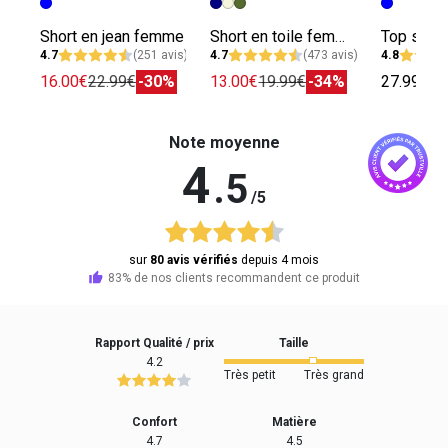
Short en jean femme
Short en toile femme
4.7
(251 avis)
4.7
(473 avis)
4.8
16.00€
22.99€
-30%
13.00€
19.99€
-34%
27.99€
Note moyenne
4
.5
/5
sur
80 avis vérifiés
depuis 4 mois
83% de nos clients recommandent ce produit
Rapport Qualité / prix
Taille
4.2
Très petit
Très grand
Confort
Matière
4.7
4.5