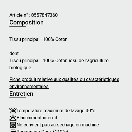
Caractéristiques principales :
- Longueur de manches : Courtes
Article n° :
8557847360
- Longueur : Genou
Composition
- Forme du col : V
- Broderies florales sur le devant
Tissu principal : 100% Coton.
- Coupe fluide
dont
Notre mannequin mesure 173 cm et porte une taille 36.
Tissu principal : 100% Coton issu de l'agriculture
biologique.
Fiche produit relative aux qualités ou caractéristiques
environnementales
Entretien
Température maximum de lavage 30°c
Blanchiment interdit
Ne convient pas au séchage en machine
Repassage Doux (110°c)