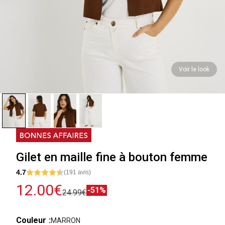
Voir le look
Gilet en maille fine à bouton femme
4.7
(191 avis)
12.00€
-51%
24.99€
Couleur
MARRON