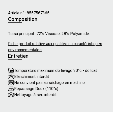
Caractéristiques principales :
- Longueur de manches : Courtes
Article n° :
8557567365
- Forme du col : Rond
Composition
- Type de fermeture : Bouton
- Maille fine
Tissu principal : 72% Viscose, 28% Polyamide.
Nos mannequins mesurent en moyenne 173 cm et
Fiche produit relative aux qualités ou caractéristiques
portent une taille S.
environnementales
Entretien
Température maximum de lavage 30°c - délicat
Blanchiment interdit
Ne convient pas au séchage en machine
Repassage Doux (110°c)
Nettoyage à sec interdit