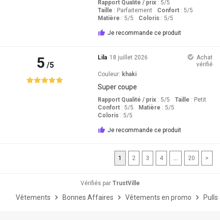
Rapport Qualité / prix
: 5
/5
Taille
:
Parfaitement
Confort
: 5
/5
Matière
: 5
/5
Coloris
: 5
/5
Je recommande ce produit
5
Lila
18 juillet 2026
Achat
/5
vérifié
Couleur:
khaki
Super coupe
Rapport Qualité / prix
: 5
/5
Taille
:
Petit
Confort
: 5
/5
Matière
: 5
/5
Coloris
: 5
/5
Je recommande ce produit
1
2
3
4
...
20
>
Vérifiés par
TrustVille
Vêtements
Bonnes Affaires
Vêtements en promo
Pulls 