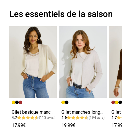
Les essentiels de la saison
Gilet basique manches 3/4 femme
Gilet manches longues femme
4.7
(113 avis)
4.6
(194 avis)
4.7
17.99€
19.99€
17.99€