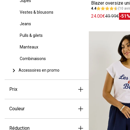
Jupes
Blazer oversize u
4.4
(10 avi
Vestes & blousons
24.00€
49.99€
-51
Jeans
Pulls & gilets
Manteaux
Combinaisons
Accessoires en promo
Prix
Couleur
Réduction