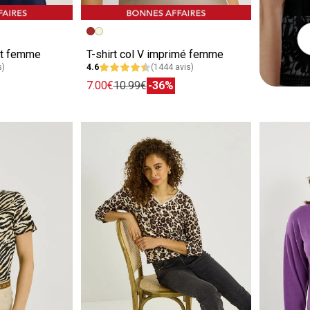
e
Image précédente
Image suivante
int femme
T-shirt col V imprimé femme
s)
4.6
(1444 avis)
7.00€
10.99€
-36%