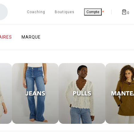
Coaching
Boutiques
Compte
0
AIRES
MARQUE
JEANS
PULLS
MANTE