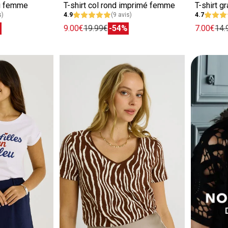
ni femme
T-shirt col rond imprimé femme
s)
4.9
(9 avis)
4.7
%
9.00€
19.99€
-54%
7.00€
14.