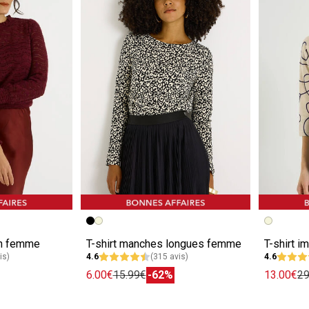
e
Image précédente
Image suivante
Image pr
Image su
en femme
T-shirt manches longues femme
T-shirt 
is)
4.6
(315 avis)
4.6
6.00€
15.99€
-62%
13.00€
29