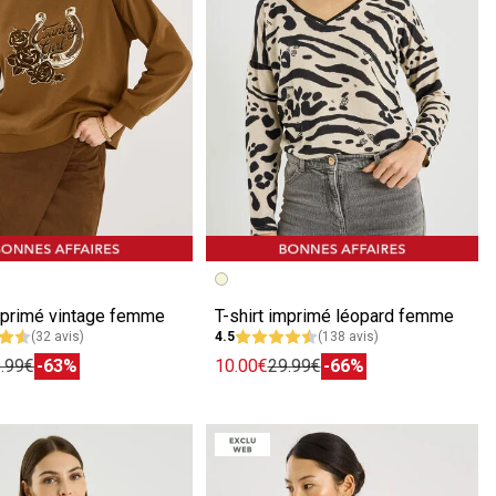
écédente
ivante
Image précédente
Image suivante
primé vintage femme
T-shirt imprimé léopard femme
(32 avis)
4.5
(138 avis)
.99€
-63%
10.00€
29.99€
-66%