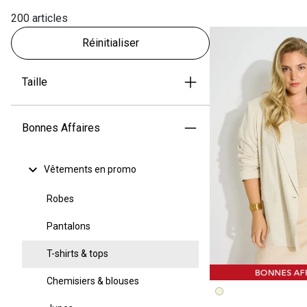
200 articles
Réinitialiser
Taille
Bonnes Affaires
Vêtements en promo
Robes
Pantalons
T-shirts & tops
Chemisiers & blouses
Image précédent
Image suivante