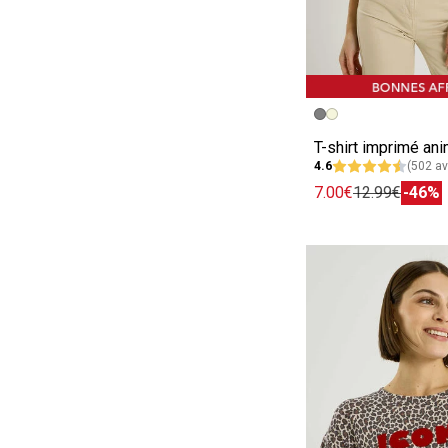
Image précédent
Image suivante
T-shirt imprimé an
4.6
(502 av
7.00€
12.99€
-46%