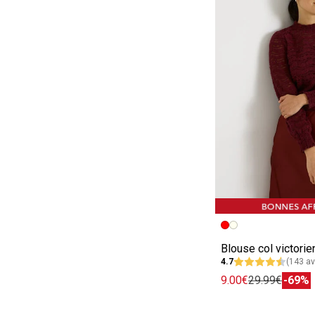
Image précédent
Image suivante
Blouse col victori
4.7
(143 av
9.00€
29.99€
-69%