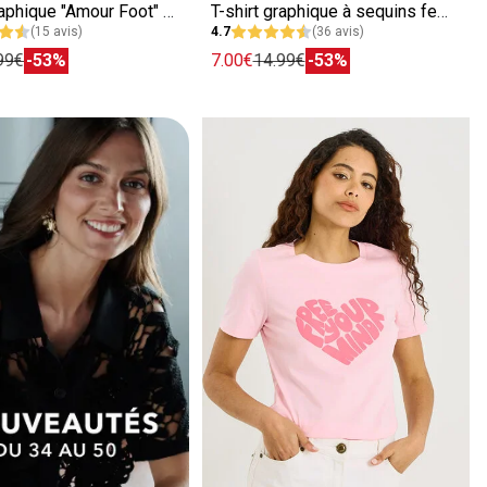
T-shirt graphique "Amour Foot" femme
T-shirt graphique à sequins femme
(15 avis)
4.7
(36 avis)
99€
-53%
7.00€
14.99€
-53%