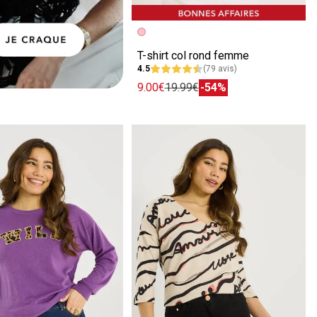
Image précédente
Image suivante
T-shirt col rond femme
4.5
(79 avis)
9.00€
19.99€
-54%