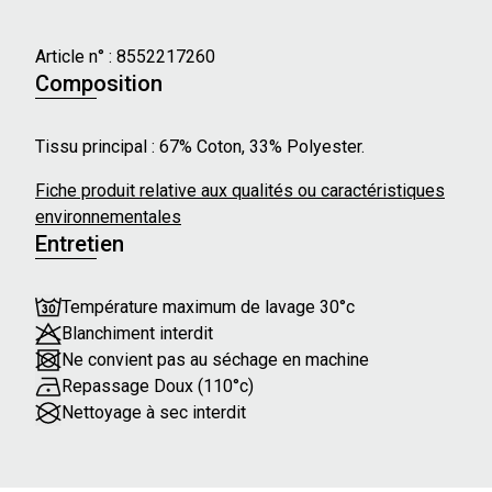
Caractéristiques principales :
- Longueur de manches : Longues
Article n° :
8552217260
- Forme du col : Rond
Composition
- Longueur : Genou
- Imprimé texte sur le devant
Tissu principal : 67% Coton, 33% Polyester.
- Coupe droite
Fiche produit relative aux qualités ou caractéristiques
Notre mannequin mesure 171,5 cm et porte une taille
environnementales
36.
Entretien
Température maximum de lavage 30°c
Blanchiment interdit
Ne convient pas au séchage en machine
Repassage Doux (110°c)
Nettoyage à sec interdit