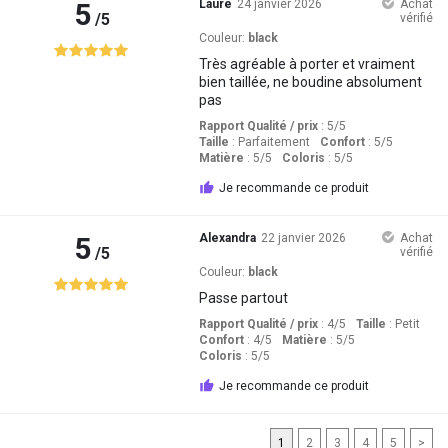
5
Laure
24 janvier 2026
Achat
/5
vérifié
Couleur:
black
Très agréable à porter et vraiment
bien taillée, ne boudine absolument
pas
Rapport Qualité / prix
: 5
/5
Taille
:
Parfaitement
Confort
: 5
/5
Matière
: 5
/5
Coloris
: 5
/5
Je recommande ce produit
5
Alexandra
22 janvier 2026
Achat
/5
vérifié
Couleur:
black
Passe partout
Rapport Qualité / prix
: 4
/5
Taille
:
Petit
Confort
: 4
/5
Matière
: 5
/5
Coloris
: 5
/5
Je recommande ce produit
1
2
3
4
5
>