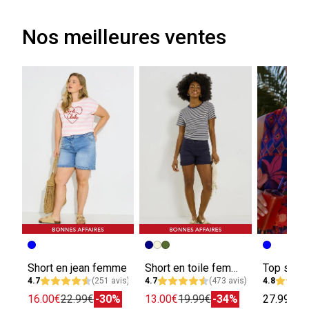
Nos meilleures ventes
Short en jean femme
Short en toile femme
4.7
(251 avis)
4.7
(473 avis)
4.8
16.00€
22.99€
-30%
13.00€
19.99€
-34%
27.99€