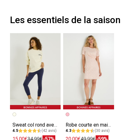
Les essentiels de la saison
Sweat col rond avec inscriptions femme
Robe courte en maille ajourée
4.5
(42 avis)
4.3
(30 avis)
15.00€
34.99€
-57%
20.00€
49.99€
-59%