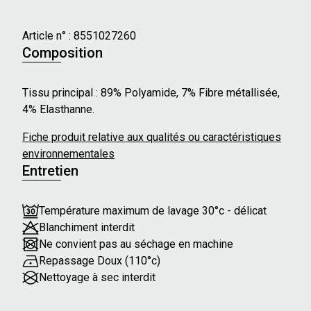
- Longueur de manches : Courtes
- Forme du col : V
Article n° :
8551027260
- Longueur : Genou
Composition
- Épaules ouvertes
- Coupe fluide
Tissu principal : 89% Polyamide, 7% Fibre métallisée,
- Aspect brillant
4% Elasthanne.
Nos mannequins mesurent en moyenne 175 cm et
Fiche produit relative aux qualités ou caractéristiques
portent une taille 36.
environnementales
Entretien
Température maximum de lavage 30°c - délicat
Blanchiment interdit
Ne convient pas au séchage en machine
Repassage Doux (110°c)
Nettoyage à sec interdit