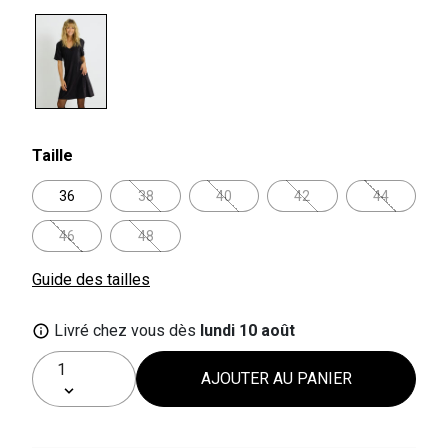
selected
Taille
36
38
40
42
44
46
48
Guide des tailles
Livré chez vous dès
lundi 10 août
AJOUTER AU PANIER