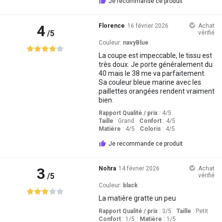
Je recommande ce produit
4
Florence
16 février 2026
Achat
/5
vérifié
Couleur:
navyBlue
La coupe est impeccable, le tissu est
très doux. Je porte généralement du
40 mais le 38 me va parfaitement.
Sa couleur bleue marine avec les
paillettes orangées rendent vraiment
bien.
Rapport Qualité / prix
: 4
/5
Taille
:
Grand
Confort
: 4
/5
Matière
: 4
/5
Coloris
: 4
/5
Je recommande ce produit
3
Nohra
14 février 2026
Achat
/5
vérifié
Couleur:
black
La matière gratte un peu
Rapport Qualité / prix
: 3
/5
Taille
:
Petit
Confort
: 1
/5
Matière
: 1
/5