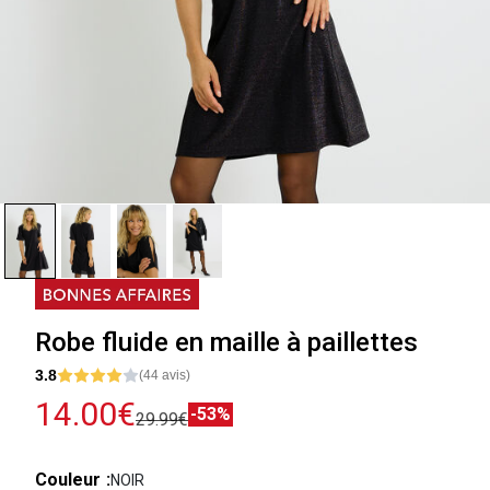
Robe fluide en maille à paillettes
3.8
(44 avis)
14.00€
-53%
29.99€
Couleur
NOIR