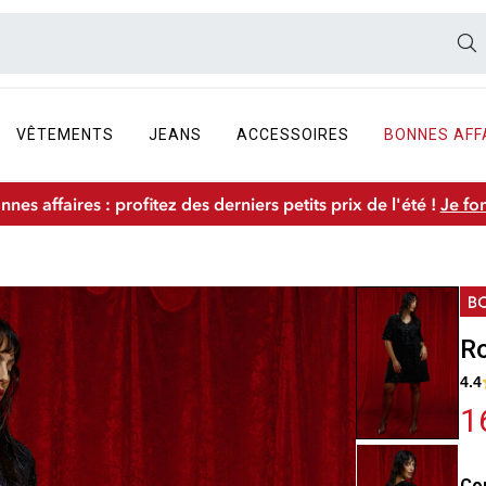
VÊTEMENTS
JEANS
ACCESSOIRES
BONNES AFF
nnes affaires : profitez des derniers petits prix de l'été !
Je fo
Ro
4.4
1
Co