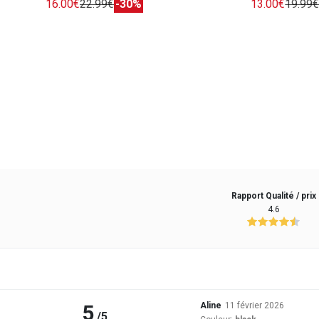
16.00€
22.99€
-30%
13.00€
19.99
Rapport Qualité / prix
4.6
5
Aline
11 février 2026
/5