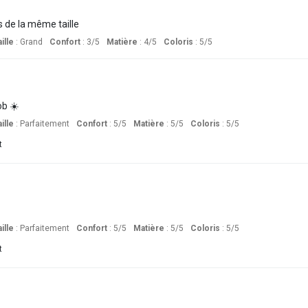
 de la même taille
ille
:
Grand
Confort
: 3
/5
Matière
: 4
/5
Coloris
: 5
/5
ob ☀️
ille
:
Parfaitement
Confort
: 5
/5
Matière
: 5
/5
Coloris
: 5
/5
t
ille
:
Parfaitement
Confort
: 5
/5
Matière
: 5
/5
Coloris
: 5
/5
t