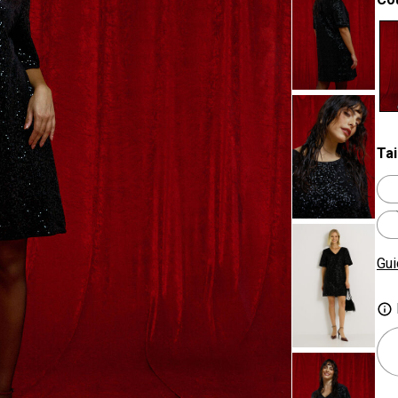
se
Tai
Gui