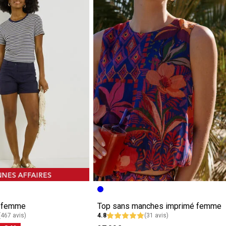
e femme
Top sans manches imprimé femme
(467 avis)
4.8
(31 avis)