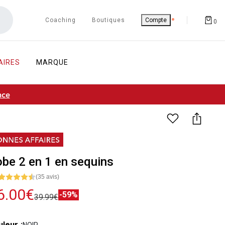
Coaching
Boutiques
Compte
0
AIRES
MARQUE
nce
be 2 en 1 en sequins
(35 avis)
6.00€
-59%
39.99€
uleur