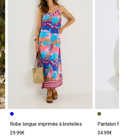
Robe longue imprimée à bretelles
Pantalon fluide b
29.99€
34.99€