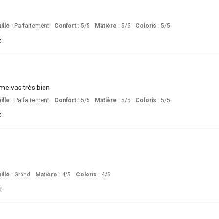
ille
:
Parfaitement
Confort
: 5
/5
Matière
: 5
/5
Coloris
: 5
/5
t
 me vas très bien
ille
:
Parfaitement
Confort
: 5
/5
Matière
: 5
/5
Coloris
: 5
/5
t
ille
:
Grand
Matière
: 4
/5
Coloris
: 4
/5
t