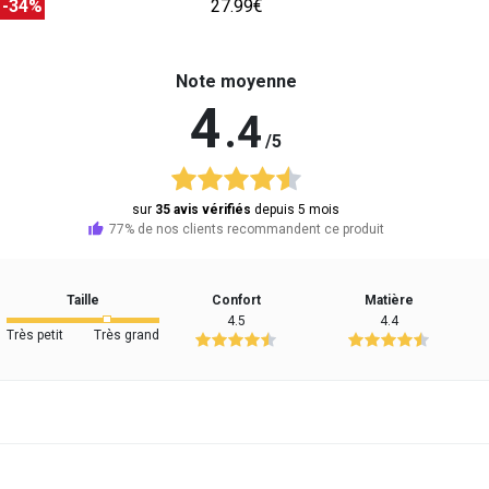
€
-34%
27.99€
Note moyenne
4
.4
/5
sur
35 avis vérifiés
depuis 5 mois
77% de nos clients recommandent ce produit
Taille
Confort
Matière
4.5
4.4
Très petit
Très grand