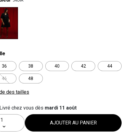
NOIR
lected
lle
36
38
40
42
44
46
48
de des tailles
Livré chez vous dès
mardi 11 août
AJOUTER AU PANIER