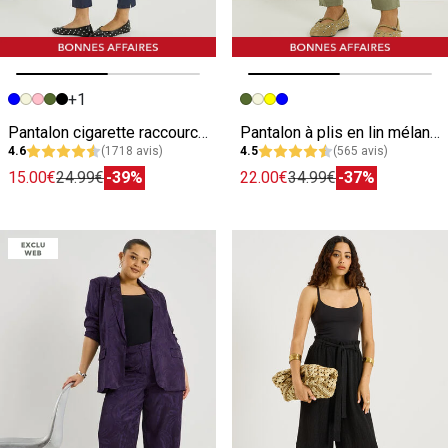
+1
Image précédente
Image suivante
Image précédente
Image suivante
Pantalon cigarette raccourci femme
Pantalon à plis en lin mélangé femme
4.6
(1718 avis)
4.5
(565 avis)
15.00€
24.99€
-39%
22.00€
34.99€
-37%