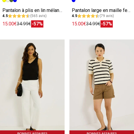
Image précédente
Image suivante
Image précédente
Image suivante
Pantalon à plis en lin mélangé femme
Pantalon large en maille femme
4.5
(565 avis)
4.5
(79 avis)
15.00€
34.99€
-57%
15.00€
34.99€
-57%