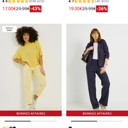
4.5
(848 avis)
4.7
(40 avis)
17.00€
29.99€
-43%
19.00€
29.99€
-36%