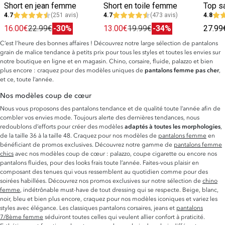
Short en jean femme
Short en toile femme
4.7
(251 avis)
4.7
(473 avis)
4.8
16.00€
22.99€
-30%
13.00€
19.99€
-34%
27.99
C’est l’heure des bonnes affaires ! Découvrez notre large sélection de pantalons
grain de malice tendance à petits prix pour tous les styles et toutes les envies sur
notre boutique en ligne et en magasin. Chino, corsaire, fluide, palazzo et bien
plus encore : craquez pour des modèles uniques de
pantalons femme pas cher
,
et ce, toute l’année.
Nos modèles coup de cœur
Nous vous proposons des pantalons tendance et de qualité toute l’année afin de
combler vos envies mode. Toujours alerte des dernières tendances, nous
redoublons d’efforts pour créer des modèles
adaptés à toutes les morphologies
,
de la taille 36 à la taille 48. Craquez pour nos modèles de
pantalons femme
en
bénéficiant de promos exclusives. Découvrez notre gamme de
pantalons femme
chics
avec nos modèles coup de cœur : palazzo, coupe cigarette ou encore nos
pantalons fluides, pour des looks frais toute l’année. Faites-vous plaisir en
composant des tenues qui vous ressemblent au quotidien comme pour des
soirées habillées. Découvrez nos promos exclusives sur notre sélection de
chino
femme
, indétrônable must-have de tout dressing qui se respecte. Beige, blanc,
noir, bleu et bien plus encore, craquez pour nos modèles iconiques et variez les
styles avec élégance. Les classiques pantalons corsaires, jeans et
pantalons
7/8ème femme
séduiront toutes celles qui veulent allier confort à praticité.