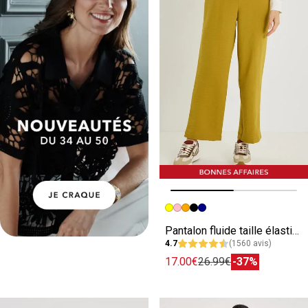
Image précédente
Image suivante
Pantalon fluide taille élastiquée femme
4.7
(1560 avis)
17.00€
26.99€
-37%