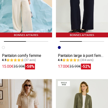
Image précédente
Image suivante
Image précédente
Image suivante
Pantalon comfy femme
Pantalon large à pont femme
4.5
(37 avis)
4.6
(304 avis)
15.00€
35.99€
-58%
17.00€
35.99€
-52%