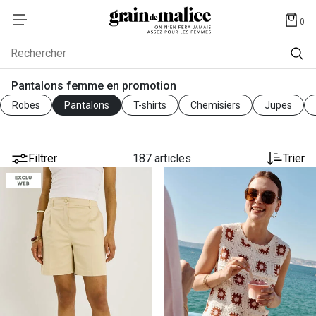
0
Rechercher
Pantalons femme en promotion
Robes
Pantalons
T-shirts
Chemisiers
Jupes
Filtrer
187 articles
Trier