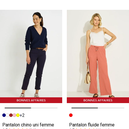
+2
Image précédente
Image suivante
Image précédente
Image suivante
Pantalon chino uni femme
Pantalon fluide femme