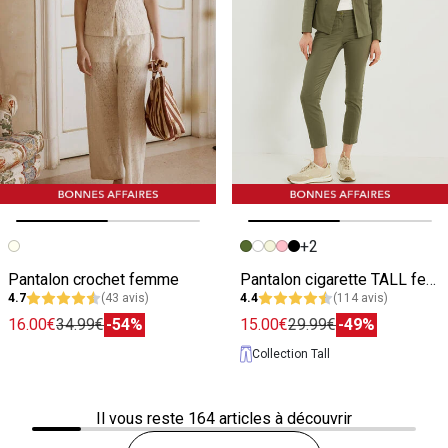
+2
Image précédente
Image suivante
Image précédente
Image suivante
Pantalon crochet femme
Pantalon cigarette TALL femme
4.7
(43 avis)
4.4
(114 avis)
16.00€
34.99€
-54%
15.00€
29.99€
-49%
Collection Tall
Il vous reste
164
articles à découvrir