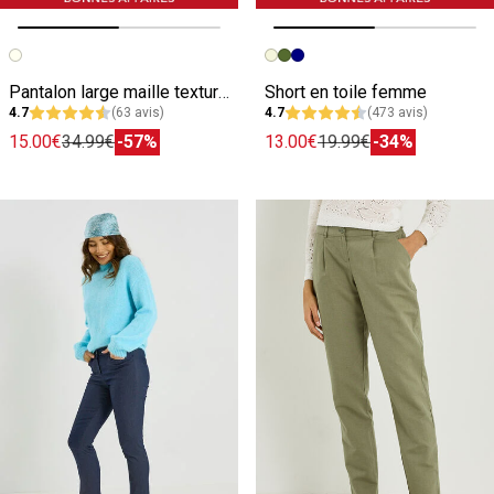
Image précédente
Image suivante
Image précédente
Image suivante
Pantalon large maille texturée femme
Short en toile femme
4.7
(63 avis)
4.7
(473 avis)
15.00€
34.99€
-57%
13.00€
19.99€
-34%