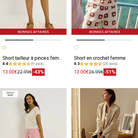
Image précédente
Image suivante
Image précédente
Image suivante
Short tailleur à pinces femme
Short en crochet femme
4.4
(9 avis)
4.3
(26 avis)
13.00€
22.99€
-43%
13.00€
26.99€
-51%