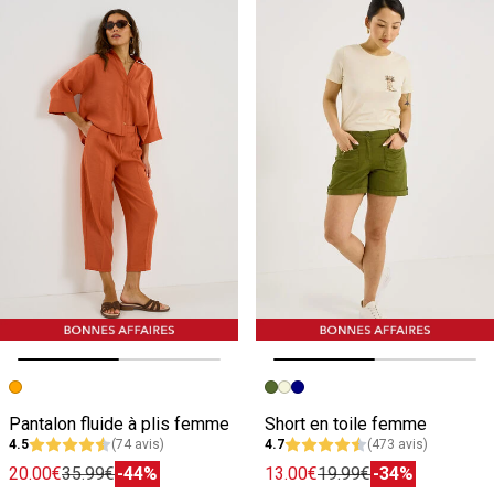
Image précédente
Image suivante
Image précédente
Image suivante
Pantalon fluide à plis femme
Short en toile femme
4.5
(74 avis)
4.7
(473 avis)
20.00€
35.99€
-44%
13.00€
19.99€
-34%