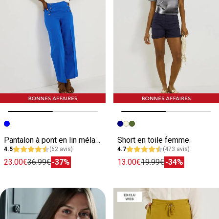
Image précédente
Image suivante
Image précédente
Image suivante
Pantalon à pont en lin mélangé femme
Short en toile femme
4.5
(62 avis)
4.7
(473 avis)
23.00€
36.99€
-37%
13.00€
19.99€
-34%