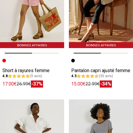
Image précédente
Image suivante
Image précédente
Image suivante
Short à rayures femme
Pantalon capri ajusté femme
4.8
(5 avis)
4.5
(35 avis)
17.00€
26.99€
-37%
15.00€
22.99€
-34%