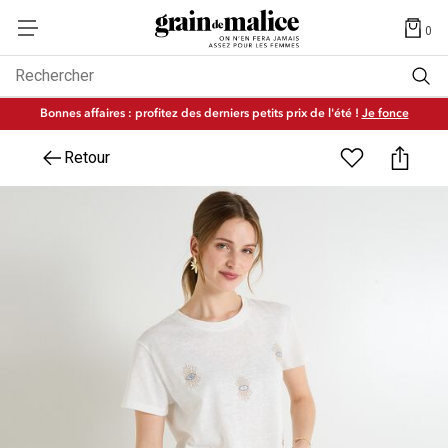
0
Rechercher
Bonnes affaires : profitez des derniers petits prix de l'été !
Je fonce
Retour